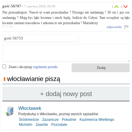
gość-56707
• 7 czerwca 2020, 04:36
1
0
Nie przesadzajcie. Nawet to wam przeszkadza ? Niczego nie zaslaniają ! 50 cm i juz cos
zaslaniają ? Mają byc łąki kwietne i niech będą. Jedźcie do Gdyni. Tam wszędzie są łąki
kwietne zamiast trawnikow i nikomu to nie przeszkadza ! Maruderzy
ID:81382
odpowiedz
Znam i akceptuję
regulamin portalu
włocławianie piszą
Włocławek
Podyskutuj o Włocławku, poznaj swoich sąsiadów.
Śródmieście
Zazamcze
Południe
Kazimierza Wielkiego
Michelin
Zawiśle
Pozostałe