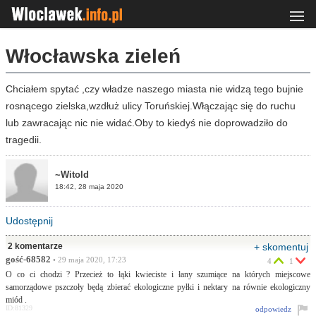
Włocławska zieleń
Chciałem spytać ,czy władze naszego miasta nie widzą tego bujnie
rosnącego zielska,wzdłuż ulicy Toruńskiej.Włączając się do ruchu
lub zawracając nic nie widać.Oby to kiedyś nie doprowadziło do
tragedii.
~Witold
18:42, 28 maja 2020
Udostępnij
2 komentarze
+ skomentuj
gość-68582
• 29 maja 2020, 17:23
4
1
O co ci chodzi ? Przecież to łąki kwieciste i łany szumiące na których miejscowe
samorządowe pszczoły będą zbierać ekologiczne pyłki i nektary na równie ekologiczny
miód .
ID:81329
odpowiedz