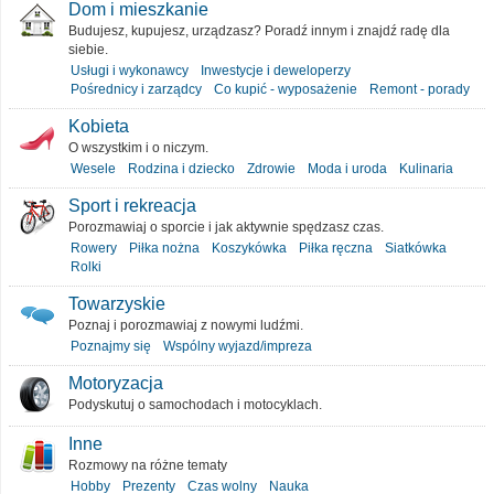
Dom i mieszkanie
Budujesz, kupujesz, urządzasz? Poradź innym i znajdź radę dla
siebie.
Usługi i wykonawcy
Inwestycje i deweloperzy
Pośrednicy i zarządcy
Co kupić - wyposażenie
Remont - porady
Kobieta
O wszystkim i o niczym.
Wesele
Rodzina i dziecko
Zdrowie
Moda i uroda
Kulinaria
Sport i rekreacja
Porozmawiaj o sporcie i jak aktywnie spędzasz czas.
Rowery
Piłka nożna
Koszykówka
Piłka ręczna
Siatkówka
Rolki
Towarzyskie
Poznaj i porozmawiaj z nowymi ludźmi.
Poznajmy się
Wspólny wyjazd/impreza
Motoryzacja
Podyskutuj o samochodach i motocyklach.
Inne
Rozmowy na różne tematy
Hobby
Prezenty
Czas wolny
Nauka