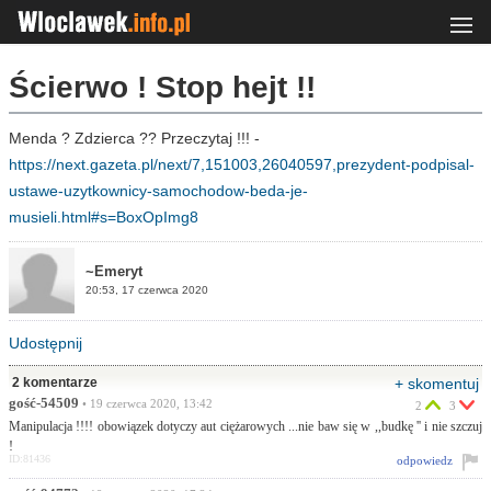
Ścierwo ! Stop hejt !!
Menda ? Zdzierca ?? Przeczytaj !!! -
https://next.gazeta.pl/next/7,151003,26040597,prezydent-podpisal-
ustawe-uzytkownicy-samochodow-beda-je-
musieli.html#s=BoxOpImg8
~Emeryt
20:53, 17 czerwca 2020
Udostępnij
2 komentarze
+ skomentuj
gość-54509
• 19 czerwca 2020, 13:42
2
3
Manipulacja !!!! obowiązek dotyczy aut ciężarowych ...nie baw się w ,,budkę '' i nie szczuj
!
ID:81436
odpowiedz