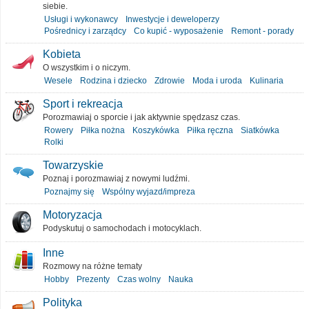
siebie.
Usługi i wykonawcy
Inwestycje i deweloperzy
Pośrednicy i zarządcy
Co kupić - wyposażenie
Remont - porady
Kobieta
O wszystkim i o niczym.
Wesele
Rodzina i dziecko
Zdrowie
Moda i uroda
Kulinaria
Sport i rekreacja
Porozmawiaj o sporcie i jak aktywnie spędzasz czas.
Rowery
Piłka nożna
Koszykówka
Piłka ręczna
Siatkówka
Rolki
Towarzyskie
Poznaj i porozmawiaj z nowymi ludźmi.
Poznajmy się
Wspólny wyjazd/impreza
Motoryzacja
Podyskutuj o samochodach i motocyklach.
Inne
Rozmowy na różne tematy
Hobby
Prezenty
Czas wolny
Nauka
Polityka