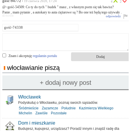
gość-94772
• 19 czerwca 2020, 17:24
4
2
@~gość-54509: Co ty do tych " budek " masz , z własnym psem się tak bawisz?
Panie , mam pytanie , a autokary to auta ciężarowe są ? Bo one też będą tego używały .
ID:81438
odpowiedz
Znam i akceptuję
regulamin portalu
włocławianie piszą
Włocławek
Podyskutuj o Włocławku, poznaj swoich sąsiadów.
Śródmieście
Zazamcze
Południe
Kazimierza Wielkiego
Michelin
Zawiśle
Pozostałe
Dom i mieszkanie
Budujesz, kupujesz, urządzasz? Poradź innym i znajdź radę dla