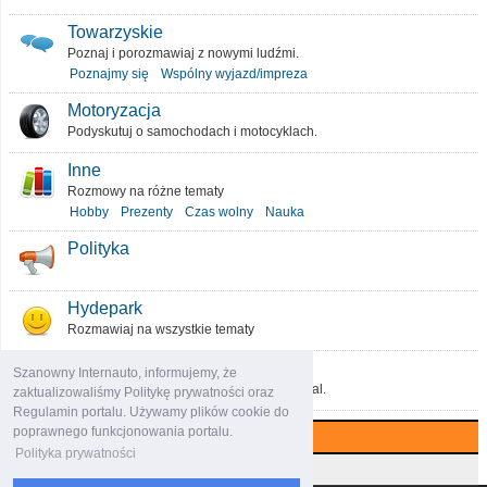
Towarzyskie
Poznaj i porozmawiaj z nowymi ludźmi.
Poznajmy się
Wspólny wyjazd/impreza
Motoryzacja
Podyskutuj o samochodach i motocyklach.
Inne
Rozmowy na różne tematy
Hobby
Prezenty
Czas wolny
Nauka
Polityka
Hydepark
Rozmawiaj na wszystkie tematy
O portalu
Szanowny Internauto, informujemy, że
Podziel się pomysłami, które ulepszą portal.
zaktualizowaliśmy Politykę prywatności oraz
Regulamin portalu. Używamy plików cookie do
poprawnego funkcjonowania portalu.
Najczęściej komentowane (7 dni)
Polityka prywatności
Najczęściej czytane (7 dni)