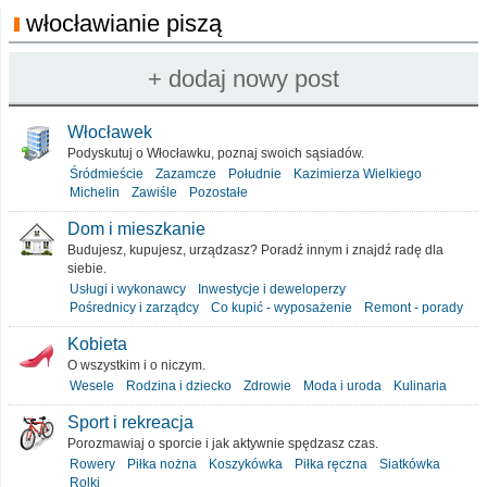
włocławianie piszą
Włocławek
Podyskutuj o Włocławku, poznaj swoich sąsiadów.
Śródmieście
Zazamcze
Południe
Kazimierza Wielkiego
Michelin
Zawiśle
Pozostałe
Dom i mieszkanie
Budujesz, kupujesz, urządzasz? Poradź innym i znajdź radę dla
siebie.
Usługi i wykonawcy
Inwestycje i deweloperzy
Pośrednicy i zarządcy
Co kupić - wyposażenie
Remont - porady
Kobieta
O wszystkim i o niczym.
Wesele
Rodzina i dziecko
Zdrowie
Moda i uroda
Kulinaria
Sport i rekreacja
Porozmawiaj o sporcie i jak aktywnie spędzasz czas.
Rowery
Piłka nożna
Koszykówka
Piłka ręczna
Siatkówka
Rolki