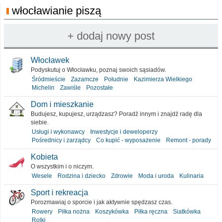
włocławianie piszą
Włocławek
Podyskutuj o Włocławku, poznaj swoich sąsiadów.
Śródmieście
Zazamcze
Południe
Kazimierza Wielkiego
Michelin
Zawiśle
Pozostałe
Dom i mieszkanie
Budujesz, kupujesz, urządzasz? Poradź innym i znajdź radę dla
siebie.
Usługi i wykonawcy
Inwestycje i deweloperzy
Pośrednicy i zarządcy
Co kupić - wyposażenie
Remont - porady
Kobieta
O wszystkim i o niczym.
Wesele
Rodzina i dziecko
Zdrowie
Moda i uroda
Kulinaria
Sport i rekreacja
Porozmawiaj o sporcie i jak aktywnie spędzasz czas.
Rowery
Piłka nożna
Koszykówka
Piłka ręczna
Siatkówka
Rolki