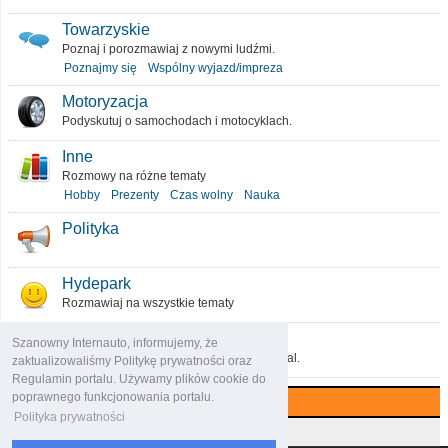
Towarzyskie
Poznaj i porozmawiaj z nowymi ludźmi.
Poznajmy się
Wspólny wyjazd/impreza
Motoryzacja
Podyskutuj o samochodach i motocyklach.
Inne
Rozmowy na różne tematy
Hobby
Prezenty
Czas wolny
Nauka
Polityka
Hydepark
Rozmawiaj na wszystkie tematy
O portalu
Szanowny Internauto, informujemy, że
Podziel się pomysłami, które ulepszą portal.
zaktualizowaliśmy Politykę prywatności oraz
Regulamin portalu. Używamy plików cookie do
poprawnego funkcjonowania portalu.
Najczęściej komentowane (7 dni)
Polityka prywatności
Najczęściej czytane (7 dni)