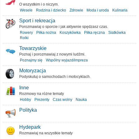
O wszystkim i o niczym.
Wesele
Rodzina i dziecko
Zdrowie
Moda i uroda
Kulinaria
Sport i rekreacja
Porozmawiaj o sporcie i jak aktywnie spędzasz czas.
Rowery
Piłka nożna
Koszykówka
Piłka ręczna
Siatkówka
Rolki
Towarzyskie
Poznaj i porozmawiaj z nowymi ludźmi.
Poznajmy się
Wspólny wyjazd/impreza
Motoryzacja
Podyskutuj o samochodach i motocyklach.
Inne
Rozmowy na różne tematy
Hobby
Prezenty
Czas wolny
Nauka
Polityka
Hydepark
Rozmawiaj na wszystkie tematy