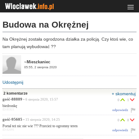
Budowa na Okrężnej
Na Okrężnej została ogrodzona działka za policją. Czy ktoś wie, co
tam planują wybudować ??
~Mieszkaniec
05:55, 2 sierpnia 2020
Udostępnij
2 komentarze
+ skomentuj
gość-88889
• 6 sierpnia 2020, 15:57
0
1
biedronkę
ID:81921
odpowiedz
gość-95605
• 15 sierpnia 2020, 14:25
0
0
Portal też nic nie wie ??? Przecież to ogromny teren
ID:82091
odpowiedz