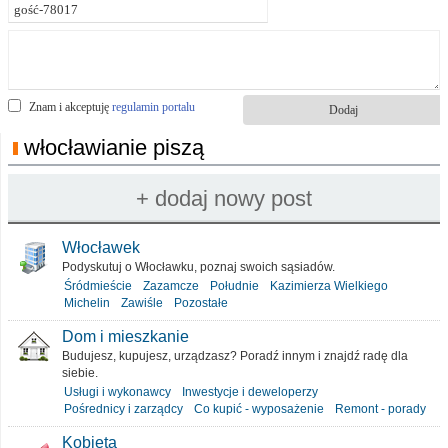
Znam i akceptuję
regulamin portalu
włocławianie piszą
Włocławek
Podyskutuj o Włocławku, poznaj swoich sąsiadów.
Śródmieście
Zazamcze
Południe
Kazimierza Wielkiego
Michelin
Zawiśle
Pozostałe
Dom i mieszkanie
Budujesz, kupujesz, urządzasz? Poradź innym i znajdź radę dla
siebie.
Usługi i wykonawcy
Inwestycje i deweloperzy
Pośrednicy i zarządcy
Co kupić - wyposażenie
Remont - porady
Kobieta