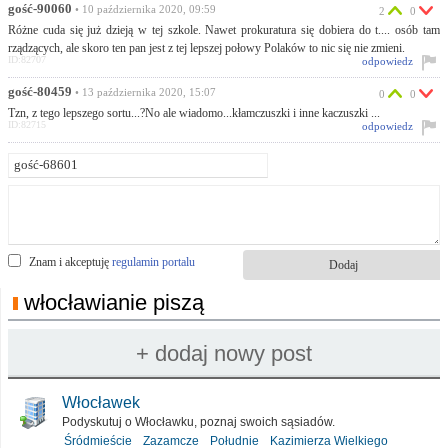
gość-90060
• 10 października 2020, 09:59
2
0
Różne cuda się już dzieją w tej szkole. Nawet prokuratura się dobiera do t.... osób tam
rządzących, ale skoro ten pan jest z tej lepszej połowy Polaków to nic się nie zmieni.
ID:82707
odpowiedz
gość-80459
• 13 października 2020, 15:07
0
0
Tzn, z tego lepszego sortu...?No ale wiadomo...kłamczuszki i inne kaczuszki ...
ID:82715
odpowiedz
Znam i akceptuję
regulamin portalu
włocławianie piszą
Włocławek
Podyskutuj o Włocławku, poznaj swoich sąsiadów.
Śródmieście
Zazamcze
Południe
Kazimierza Wielkiego