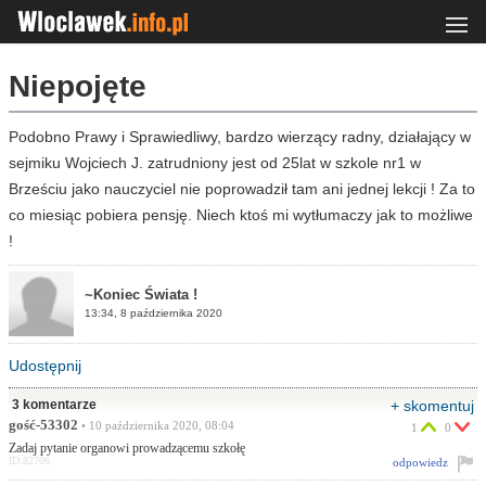
Niepojęte
Podobno Prawy i Sprawiedliwy, bardzo wierzący radny, działający w
sejmiku Wojciech J. zatrudniony jest od 25lat w szkole nr1 w
Brześciu jako nauczyciel nie poprowadził tam ani jednej lekcji ! Za to
co miesiąc pobiera pensję. Niech ktoś mi wytłumaczy jak to możliwe
!
~Koniec Świata !
13:34, 8 października 2020
Udostępnij
3 komentarze
+ skomentuj
gość-53302
• 10 października 2020, 08:04
1
0
Zadaj pytanie organowi prowadzącemu szkołę
ID:82706
odpowiedz