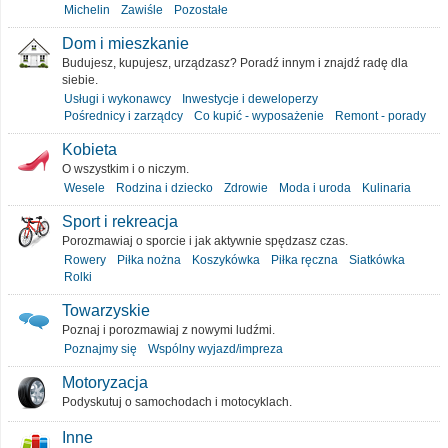
Michelin
Zawiśle
Pozostałe
Dom i mieszkanie
Budujesz, kupujesz, urządzasz? Poradź innym i znajdź radę dla
siebie.
Usługi i wykonawcy
Inwestycje i deweloperzy
Pośrednicy i zarządcy
Co kupić - wyposażenie
Remont - porady
Kobieta
O wszystkim i o niczym.
Wesele
Rodzina i dziecko
Zdrowie
Moda i uroda
Kulinaria
Sport i rekreacja
Porozmawiaj o sporcie i jak aktywnie spędzasz czas.
Rowery
Piłka nożna
Koszykówka
Piłka ręczna
Siatkówka
Rolki
Towarzyskie
Poznaj i porozmawiaj z nowymi ludźmi.
Poznajmy się
Wspólny wyjazd/impreza
Motoryzacja
Podyskutuj o samochodach i motocyklach.
Inne