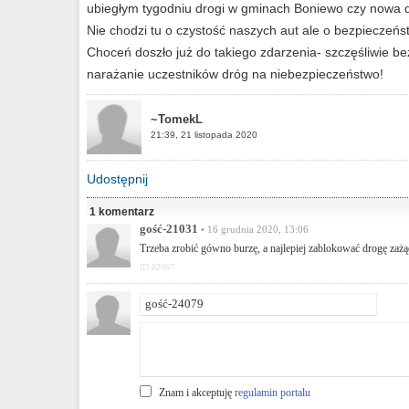
ubiegłym tygodniu drogi w gminach Boniewo czy nowa 
Nie chodzi tu o czystość naszych aut ale o bezpieczeń
Choceń doszło już do takiego zdarzenia- szczęśliwie be
narażanie uczestników dróg na niebezpieczeństwo!
~TomekL
21:39, 21 listopada 2020
Udostępnij
1 komentarz
gość-21031
• 16 grudnia 2020, 13:06
Trzeba zrobić gówno burzę, a najlepiej zablokować drogę zaż
ID:82967
Znam i akceptuję
regulamin portalu