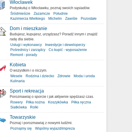
Włocławek
Podyskutuj o Włocławku, poznaj swoich sąsiadów.
Śródmieście
Zazamcze
Południe
Kazimierza Wielkiego
Michelin
Zawiśle
Pozostałe
Dom i mieszkanie
Budujesz, kupujesz, urządzasz? Poradź innym i znajdź
radę dla siebie.
Usługi i wykonawcy
Inwestycje i deweloperzy
Pośrednicy i zarządcy
Co kupić - wyposażenie
Remont - porady
Kobieta
O wszystkim i o niczym.
Wesele
Rodzina i dziecko
Zdrowie
Moda i uroda
Kulinaria
Sport i rekreacja
Porozmawiaj o sporcie i jak aktywnie spędzasz czas.
Rowery
Piłka nożna
Koszykówka
Piłka ręczna
Siatkówka
Rolki
Towarzyskie
Poznaj i porozmawiaj z nowymi ludźmi.
Poznajmy się
Wspólny wyjazd/impreza