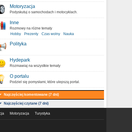
Motoryzacja
Podyskutuj o samochodach i motocyklach.
Inne
Rozmowy na różne tematy
Hobby
Prezenty
Czas wolny
Nauka
Polityka
Hydepark
Rozmawiaj na wszystkie tematy
O portalu
Podziel się pomysłami, które ulepszą portal.
Najczęściej komentowane (7 dni)
Najczęściej czytane (7 dni)
cja
Motoryzacja
Turystyka