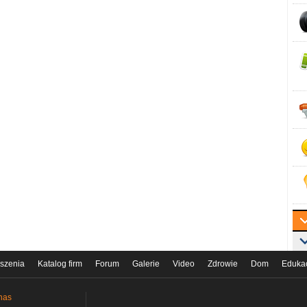
szenia
Katalog firm
Forum
Galerie
Video
Zdrowie
Dom
Eduka
nas