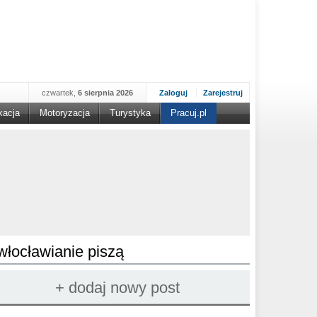
czwartek,
6 sierpnia 2026
Zaloguj
Zarejestruj
kacja
Motoryzacja
Turystyka
Pracuj.pl
włocławianie piszą