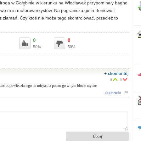
droga w Gołębinie w kierunku na Włocławek przypominały bagno.
stwo m.in motorowerzystów. Na pograniczu gmin Boniewo i
z złamań. Czy ktoś nie może tego skontrolować, przecież to
0
0
50%
50%
+ skomentuj
0
0
ądać odpowiedzianego na miejscu a potem go w tym błocie utytłać.
odpowiedz