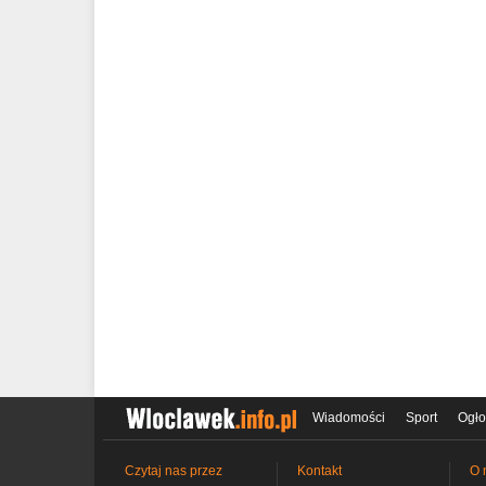
Wiadomości
Sport
Ogło
Czytaj nas przez
Kontakt
O 