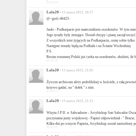
ID:85229
Lala20
• 13 marca 2023, 20:57
@~gość-46425:
Jasło - Podkarpacie jest matecznikiem oszołomów. W tym mieś
Jego tyrady były żenujące. Dostał chrypy i pianę zaczął toczyć
Z wszystkich istot żyjących na Podkarpaciu, cenię sobie tylko 
Następne żenady będą na Podhalu i na Ścianie Wschodniej.
P.S.
Reszta rozumnej Polski już czeka na oszołomów, złodziei, ile 
ID:85230
Lala20
• 13 marca 2023, 21:02
Żywym archiwum afery pedofilskiej w kościele, z całą pewnośc
krzywo gadać, na '' dołek '' z nim.
ID:85231
Lala20
• 13 marca 2023, 21:15
Wizyta J.P.II. w Salwadorze - Arcybiskup San Salwador Osca
poczynania junty wojskowej - Papież odpowiedział - '' Bracie, komuni
Kilka dni po wizycie Papieża, Arcybiskup został zastrzelony p
ID:85232