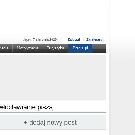
piątek,
7 sierpnia 2026
Zaloguj
Zarejestruj
kacja
Motoryzacja
Turystyka
Pracuj.pl
włocławianie piszą