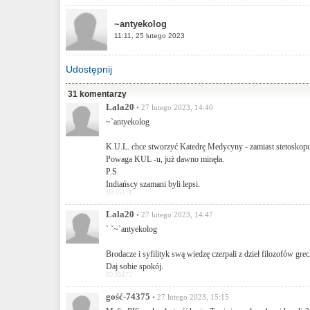
~antyekolog
11:11, 25 lutego 2023
Udostępnij
31 komentarzy
Lala20
• 27 lutego 2023, 14:40
~`antyekolog
K.U.L. chce stworzyć Katedrę Medycyny - zamiast stetoskopu, 
Powaga KUL -u, już dawno minęła.
P.S.
Indiańscy szamani byli lepsi.
ID:85171
Lala20
• 27 lutego 2023, 14:47
` `~`antyekolog
Brodacze i syfilityk swą wiedzę czerpali z dzieł filozofów grec
Daj sobie spokój.
ID:85172
gość-74375
• 27 lutego 2023, 15:15