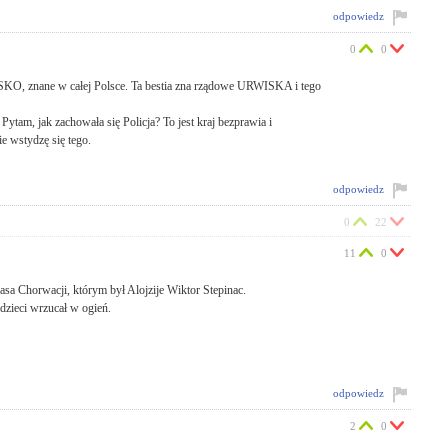
odpowiedz
0
0
WISKO, znane w całej Polsce. Ta bestia zna rządowe URWISKA i tego
. Pytam, jak zachowała się Policja? To jest kraj bezprawia i
e wstydzę się tego.
odpowiedz
0
22
11
0
asa Chorwacji, którym był Alojzije Wiktor Stepinac.
zieci wrzucał w ogień.
odpowiedz
2
0