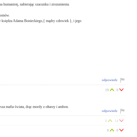
a humanistę, nabierając szacunku i zrozumienia.
 tomów.
e księdza Adama Bonieckiego,{ mądry człowiek }, i jego
odpowiedz
19
0
sza mafia świata, drąc mordy z ołtarzy i ambon.
odpowiedz
0
14
0
0