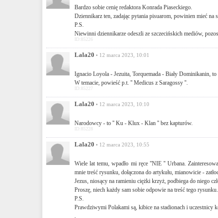
Bardzo sobie cenię redaktora Konrada Piaseckiego.
Dziennikarz ten, zadając pytania pisuarom, powinien mieć na st
P.S.
Niewinni dziennikarze odeszli ze szczecińskich mediów, pozo
ID:85226
Lala20
• 12 marca 2023, 10:01
Ignacio Loyola - Jezuita, Torquemada - Biały Dominikanin, to
W temacie, powieść p.t. '' Medicus z Saragossy ''.
ID:85227
Lala20
• 12 marca 2023, 10:10
Narodowcy - to '' Ku - Klux - Klan '' bez kapturów.
ID:85228
Lala20
• 12 marca 2023, 10:55
Wiele lat temu, wpadło mi ręce ''NIE '' Urbana. Zainteresowa
mnie treść rysunku, dołączona do artykułu, mianowicie - zatłoc
Jezus, niosący na ramieniu ciężki krzyż, podbiega do niego czło
Proszę, niech każdy sam sobie odpowie na treść tego rysunku.
P.S.
Prawdziwymi Polakami są, kibice na stadionach i uczestnicy k
,