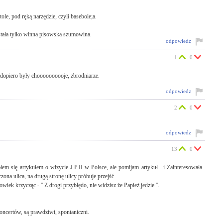
ole, pod ręką narzędzie, czyli basebole;a.
stała tylko winna pisowska szumowina.
odpowiedz
1
0
 dopiero były choooooooooje, zbrodniarze.
odpowiedz
2
0
odpowiedz
13
0
łem się artykułem o wizycie J.P.II w Polsce, ale pomijam artykuł . i Zainteresowała
zona ulica, na drugą stronę ulicy próbuje przejść
wiek krzycząc - '' Z drogi przybłędo, nie widzisz że Papież jedzie ''.
oncertów, są prawdziwi, spontaniczni.