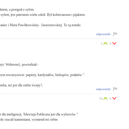
iem, a przegrał z syfem.
 syfem, jest patronem wielu szkół. Był kobieciarzem i pijakiem.
niec i Marii Pawlikowskiej - Jasnorzewskiej. To są tomiki.
odpowiedz
2
0
yt. Wolterem}, powiedział -
obrym towarzystwie: papieży, kardynałów, biskupów, prałatów ''.
ha, też jest dla ciebie święty?,
odpowiedz
16
0
t dla inteligencji, Telewizja Publiczna jest dla wyborców ''.
ły rzucali kamieniami, wymienił też ciebie.