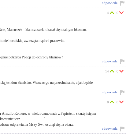
odpowiedz
4
0
cie, Mateuszek - kłamczuszek, okazał się totalnym błaznem.
.
konie huculskie, zwierzęta mądre i pracowite.
będzie potrzeba Policji do ochrony błaznów?
odpowiedz
14
0
ią jest don Stanislao. Wezwać go na przesłuchanie, a jak będzie
odpowiedz
0
0
r Arnulfo Romero, w wielu rozmowach z Papieżem, skarżył się na
zujesz ........................ ''.
odczas odprawiania Mszy Św., osunął się na ołtarz.
odpowiedz