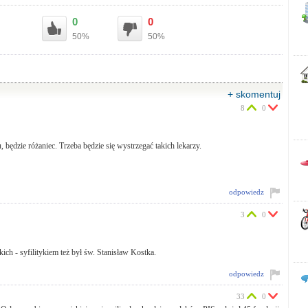
0
0
50%
50%
+ skomentuj
8
0
będzie różaniec. Trzeba będzie się wystrzegać takich lekarzy.
odpowiedz
3
0
kich - syfilitykiem też był św. Stanisław Kostka.
odpowiedz
33
0