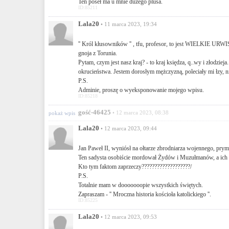
Ten poseł ma u mnie dużego plusa.
ID:85211
Lala20
• 11 marca 2023, 19:34
'' Król kłusowników '' , tfu, profesor, to jest WIELKIE UR
gnoja z Torunia.
Pytam, czym jest nasz kraj? - to kraj księdza, q..wy i złodzieja
okrucieństwa. Jestem dorosłym mężczyzną, poleciały mi łzy, ni
P.S.
Adminie, proszę o wyeksponowanie mojego wpisu.
ID:85218
gość-46425
• 12 marca 2023, 08:38
pokaż wpis
Lala20
• 12 marca 2023, 09:44
Jan Paweł II, wyniósł na ołtarze zbrodniarza wojennego, prym
Ten sadysta osobiście mordował Żydów i Muzułmanów, a ich d
Kto tym faktom zaprzeczy???????????????????/
P.S.
Totalnie mam w dooooooopie wszystkich świętych.
Zapraszam - '' Mroczna historia kościoła katolickiego ''.
ID:85225
Lala20
• 12 marca 2023, 09:53