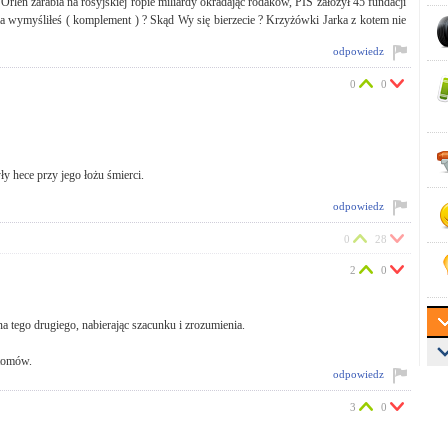
 Orlen zarabia na rosyjskiej ropie miliardy okradając rodaków, PIS założył 45 fundacji
nia wymyśliłeś ( komplement ) ? Skąd Wy się bierzecie ? Krzyżówki Jarka z kotem nie
odpowiedz
0
0
yły hece przy jego łożu śmierci.
odpowiedz
0
28
2
0
a tego drugiego, nabierając szacunku i zrozumienia.
 tomów.
odpowiedz
3
0