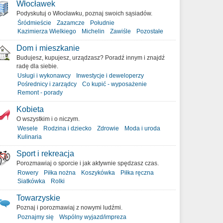
Włocławek
Podyskutuj o Włocławku, poznaj swoich sąsiadów.
Śródmieście
Zazamcze
Południe
Kazimierza Wielkiego
Michelin
Zawiśle
Pozostałe
Dom i mieszkanie
Budujesz, kupujesz, urządzasz? Poradź innym i znajdź
radę dla siebie.
Usługi i wykonawcy
Inwestycje i deweloperzy
Pośrednicy i zarządcy
Co kupić - wyposażenie
Remont - porady
Kobieta
O wszystkim i o niczym.
Wesele
Rodzina i dziecko
Zdrowie
Moda i uroda
Kulinaria
Sport i rekreacja
Porozmawiaj o sporcie i jak aktywnie spędzasz czas.
Rowery
Piłka nożna
Koszykówka
Piłka ręczna
Siatkówka
Rolki
Towarzyskie
Poznaj i porozmawiaj z nowymi ludźmi.
Poznajmy się
Wspólny wyjazd/impreza