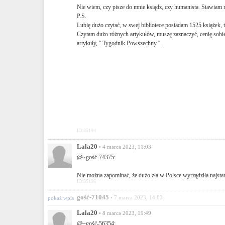
Nie wiem, czy pisze do mnie ksiądz, czy humanista. Stawiam n
P.S.
Lubię dużo czytać, w swej bibliotece posiadam 1525 książek,
Czytam dużo różnych artykułów, muszę zaznaczyć, cenię sobi
artykuły, '' Tygodnik Powszechny ''.
ID:85194
Lala20
• 4 marca 2023, 11:03
@~gość-74375:
Nie można zapominać, że dużo zła w Polsce wyrządziła najstar
ID:85196
gość-71045
• 7 marca 2023, 14:03
pokaż wpis
Lala20
• 8 marca 2023, 19:49
@~gość-56354: