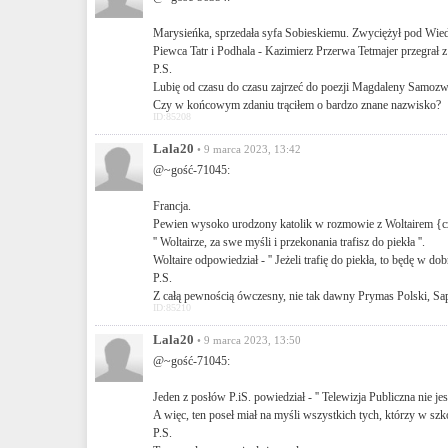
Marysieńka, sprzedała syfa Sobieskiemu. Zwyciężył pod Wiedn
Piewca Tatr i Podhala - Kazimierz Przerwa Tetmajer przegrał z
P.S.
Lubię od czasu do czasu zajrzeć do poezji Magdaleny Samozwa
Czy w końcowym zdaniu trąciłem o bardzo znane nazwisko?
ID:85208
Lala20
• 9 marca 2023, 13:42
@~gość-71045:
Francja.
Pewien wysoko urodzony katolik w rozmowie z Woltairem {cz
'' Woltairze, za swe myśli i przekonania trafisz do piekła ''.
Woltaire odpowiedział - '' Jeżeli trafię do piekła, to będę w d
P.S.
Z całą pewnością ówczesny, nie tak dawny Prymas Polski, Sapie
ID:85210
Lala20
• 9 marca 2023, 13:50
@~gość-71045:
Jeden z posłów P.iS. powiedział - '' Telewizja Publiczna nie jes
A więc, ten poseł miał na myśli wszystkich tych, którzy w szko
P.S.