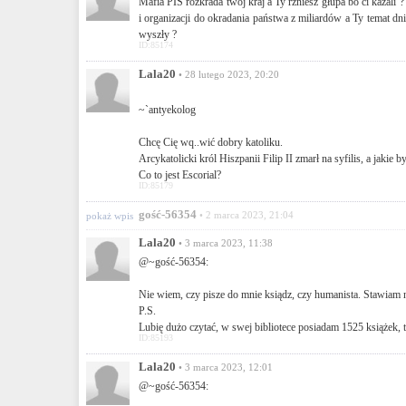
Mafia PIS rozkrada twój kraj a Ty rżniesz głupa bo ci kazali ?
i organizacji do okradania państwa z miliardów a Ty temat d
wyszły ?
ID:85174
Lala20
• 28 lutego 2023, 20:20
~`antyekolog
Chcę Cię wq..wić dobry katoliku.
Arcykatolicki król Hiszpanii Filip II zmarł na syfilis, a jakie b
Co to jest Escorial?
ID:85179
gość-56354
• 2 marca 2023, 21:04
pokaż wpis
Lala20
• 3 marca 2023, 11:38
@~gość-56354:
Nie wiem, czy pisze do mnie ksiądz, czy humanista. Stawiam n
P.S.
Lubię dużo czytać, w swej bibliotece posiadam 1525 książek,
ID:85193
Lala20
• 3 marca 2023, 12:01
@~gość-56354: