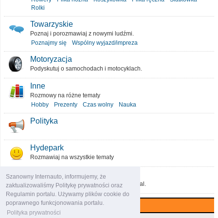
Rolki
Towarzyskie
Poznaj i porozmawiaj z nowymi ludźmi.
Poznajmy się
Wspólny wyjazd/impreza
Motoryzacja
Podyskutuj o samochodach i motocyklach.
Inne
Rozmowy na różne tematy
Hobby
Prezenty
Czas wolny
Nauka
Polityka
Hydepark
Rozmawiaj na wszystkie tematy
O portalu
Szanowny Internauto, informujemy, że
Podziel się pomysłami, które ulepszą portal.
zaktualizowaliśmy Politykę prywatności oraz
Regulamin portalu. Używamy plików cookie do
poprawnego funkcjonowania portalu.
Najczęściej komentowane (7 dni)
Polityka prywatności