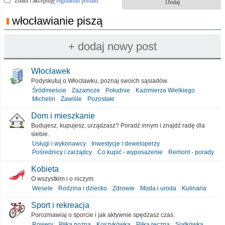
Znam i akceptuję
regulamin portalu
włocławianie piszą
Włocławek
Podyskutuj o Włocławku, poznaj swoich sąsiadów.
Śródmieście
Zazamcze
Południe
Kazimierza Wielkiego
Michelin
Zawiśle
Pozostałe
Dom i mieszkanie
Budujesz, kupujesz, urządzasz? Poradź innym i znajdź radę dla
siebie.
Usługi i wykonawcy
Inwestycje i deweloperzy
Pośrednicy i zarządcy
Co kupić - wyposażenie
Remont - porady
Kobieta
O wszystkim i o niczym.
Wesele
Rodzina i dziecko
Zdrowie
Moda i uroda
Kulinaria
Sport i rekreacja
Porozmawiaj o sporcie i jak aktywnie spędzasz czas.
Rowery
Piłka nożna
Koszykówka
Piłka ręczna
Siatkówka