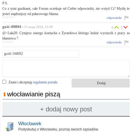
P.S.
Co z tymi guzikami, całe Forum oczekuje od Ciebie odpowiedzi, nie wstyd Ci? Myślę że
jesteś mądrzejszy od pałacowego błazna.
ID:86514
odpowiedz
gość-49094
• 11 maja 2024, 12:49
0
5
@~Lala20: Cytujesz starego komucha z Żyrardowa którego ludzie wyrzucili z pracy za
kłamstwa ?
ID:86534
odpowiedz
Znam i akceptuję
regulamin portalu
włocławianie piszą
Włocławek
Podyskutuj o Włocławku, poznaj swoich sąsiadów.