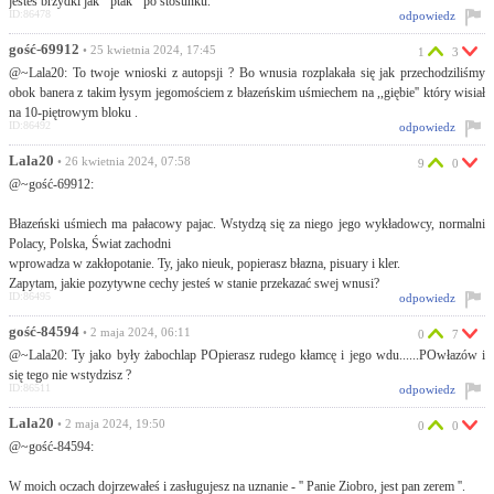
jesteś brzydki jak '' ptak '' po stosunku.
ID:86478
odpowiedz
gość-69912
• 25 kwietnia 2024, 17:45
1
3
@~Lala20: To twoje wnioski z autopsji ? Bo wnusia rozplakała się jak przechodziliśmy
obok banera z takim łysym jegomościem z błazeńskim uśmiechem na ,,giębie'' który wisiał
na 10-piętrowym bloku .
ID:86492
odpowiedz
Lala20
• 26 kwietnia 2024, 07:58
9
0
@~gość-69912:
Błazeński uśmiech ma pałacowy pajac. Wstydzą się za niego jego wykładowcy, normalni
Polacy, Polska, Świat zachodni
wprowadza w zakłopotanie. Ty, jako nieuk, popierasz błazna, pisuary i kler.
Zapytam, jakie pozytywne cechy jesteś w stanie przekazać swej wnusi?
ID:86495
odpowiedz
gość-84594
• 2 maja 2024, 06:11
0
7
@~Lala20: Ty jako były żabochlap POpierasz rudego kłamcę i jego wdu......POwłazów i
się tego nie wstydzisz ?
ID:86511
odpowiedz
Lala20
• 2 maja 2024, 19:50
0
0
@~gość-84594:
W moich oczach dojrzewałeś i zasługujesz na uznanie - '' Panie Ziobro, jest pan zerem ''.