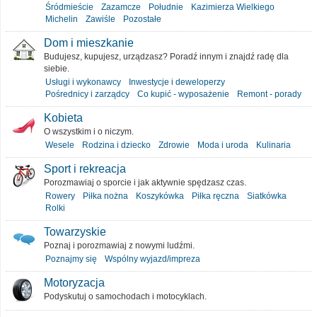
Śródmieście
Zazamcze
Południe
Kazimierza Wielkiego
Michelin
Zawiśle
Pozostałe
Dom i mieszkanie
Budujesz, kupujesz, urządzasz? Poradź innym i znajdź radę dla
siebie.
Usługi i wykonawcy
Inwestycje i deweloperzy
Pośrednicy i zarządcy
Co kupić - wyposażenie
Remont - porady
Kobieta
O wszystkim i o niczym.
Wesele
Rodzina i dziecko
Zdrowie
Moda i uroda
Kulinaria
Sport i rekreacja
Porozmawiaj o sporcie i jak aktywnie spędzasz czas.
Rowery
Piłka nożna
Koszykówka
Piłka ręczna
Siatkówka
Rolki
Towarzyskie
Poznaj i porozmawiaj z nowymi ludźmi.
Poznajmy się
Wspólny wyjazd/impreza
Motoryzacja
Podyskutuj o samochodach i motocyklach.