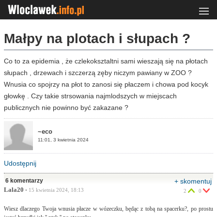
Małpy na plotach i słupach ?
Co to za epidemia , że czlekoksztaltni sami wieszają się na płotach
słupach , drzewach i szczerzą zęby niczym pawiany w ZOO ?
Wnusia co spojrzy na płot to zanosi się płaczem i chowa pod kocyk
głowkę . Czy takie strsowania najmlodszych w miejscach
publicznych nie powinno być zakazane ?
~eco
11:01, 3 kwietnia 2024
Udostępnij
6 komentarzy
+ skomentuj
Lala20
• 15 kwietnia 2024, 18:13
2
0
Wiesz dlaczego Twoja wnusia płacze w wózeczku, będąc z tobą na spacerku?, po prostu