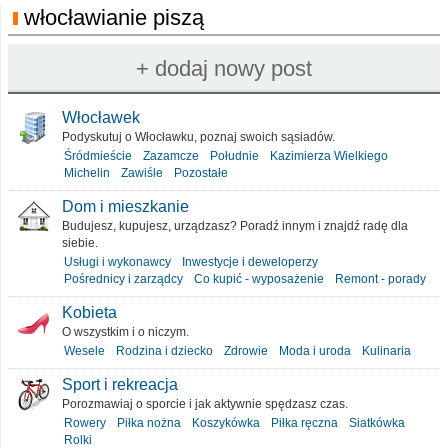
włocławianie piszą
Włocławek
Podyskutuj o Włocławku, poznaj swoich sąsiadów.
Śródmieście
Zazamcze
Południe
Kazimierza Wielkiego
Michelin
Zawiśle
Pozostałe
Dom i mieszkanie
Budujesz, kupujesz, urządzasz? Poradź innym i znajdź radę dla
siebie.
Usługi i wykonawcy
Inwestycje i deweloperzy
Pośrednicy i zarządcy
Co kupić - wyposażenie
Remont - porady
Kobieta
O wszystkim i o niczym.
Wesele
Rodzina i dziecko
Zdrowie
Moda i uroda
Kulinaria
Sport i rekreacja
Porozmawiaj o sporcie i jak aktywnie spędzasz czas.
Rowery
Piłka nożna
Koszykówka
Piłka ręczna
Siatkówka
Rolki