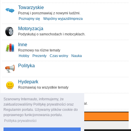
Towarzyskie
Poznaj i porozmawiaj z nowymi ludźmi.
Poznajmy się
Wspólny wyjazd/impreza
Motoryzacja
Podyskutuj o samochodach i motocyklach.
Inne
Rozmowy na różne tematy
Hobby
Prezenty
Czas wolny
Nauka
Polityka
Hydepark
Rozmawiaj na wszystkie tematy
O portalu
Szanowny Internauto, informujemy, że
Podziel się pomysłami, które ulepszą portal.
zaktualizowaliśmy Politykę prywatności oraz
Regulamin portalu. Używamy plików cookie do
poprawnego funkcjonowania portalu.
Najczęściej komentowane (7 dni)
Polityka prywatności
Najczęściej czytane (7 dni)