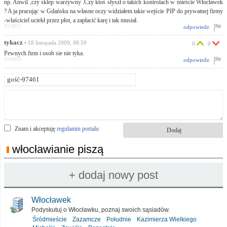
np. Anwil ,czy sklep warzywny .Czy ktoś słyszł o takich kontrolach w mieście Włocławek
? A ja pracując w Gdańsku na własne oczy widziałem takie wejście PIP do prywatnej firmy
-wlaściciel uciekł przez płot, a zapłacić karę i tak musiał.
ID:8871
odpowiedz
tykacz
• 18 listopada 2009, 08:59
0
0
Pewnych firm i osob sie nie tyka.
ID:8898
odpowiedz
Znam i akceptuję
regulamin portalu
włocławianie piszą
Włocławek
Podyskutuj o Włocławku, poznaj swoich sąsiadów.
Śródmieście
Zazamcze
Południe
Kazimierza Wielkiego