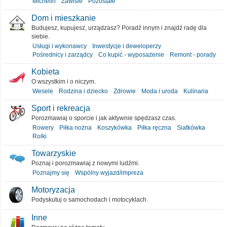
Michelin
Zawiśle
Pozostałe
Dom i mieszkanie
Budujesz, kupujesz, urządzasz? Poradź innym i znajdź radę dla
siebie.
Usługi i wykonawcy
Inwestycje i deweloperzy
Pośrednicy i zarządcy
Co kupić - wyposażenie
Remont - porady
Kobieta
O wszystkim i o niczym.
Wesele
Rodzina i dziecko
Zdrowie
Moda i uroda
Kulinaria
Sport i rekreacja
Porozmawiaj o sporcie i jak aktywnie spędzasz czas.
Rowery
Piłka nożna
Koszykówka
Piłka ręczna
Siatkówka
Rolki
Towarzyskie
Poznaj i porozmawiaj z nowymi ludźmi.
Poznajmy się
Wspólny wyjazd/impreza
Motoryzacja
Podyskutuj o samochodach i motocyklach.
Inne