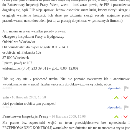
do Państwowej Inspekcji Pracy. Wiem, wiem - ktoś zaraz powie, że PIP i pracodawca
dogadają się, bądź PIP oleje sprawę. Jednak osobiście znam ludzi, którzy złożyli skargę i
osiągnęli wymierne korzyści. Ich dane po złożeniu skargi zostały utajnione przed
pracodawcami, na co dowodem jest to, że pracują dotychczas w tych samych firmach;)
A tu można uzyskać wszelkie porady prawne:
Okręgowy Inspektorat Pracy w Bydgoszczy
Oddział we Włocławku
Od poniedziałku do piątku w godz. 8.00 - 14.00
osobiście: ul. Piekarska 16a
87-800 Włocławek
I piętro, pokój nr 107
telefonicznie: (0-54)-233-39-31 (w godz. 8.00- 12.00)
Uda się czy nie - próbować trzeba. Nic nie pomoże zwieszony łeb i anonimowe
wypłakiwanie się w necie! Trzeba walczyć z dorobkiewiczowską hołotą, ot co.
ID:8869
odpowiedz
juta
• 16 listopada 2009, 10:58
0
0
Ktoś powinien zrobić z tym porządek!
ID:8870
odpowiedz
Państwowa Inspekcja Pracy
• 16 listopada 2009, 15:06
0
0
Ma prawo bez zapowiedzi wejść na teren przedsiębiorstwa bez uprzedzenia I
PRZEPROWADZIĆ KONTROLĘ warunków zatrudnienia i nie ma tu znaczenia czy to jest