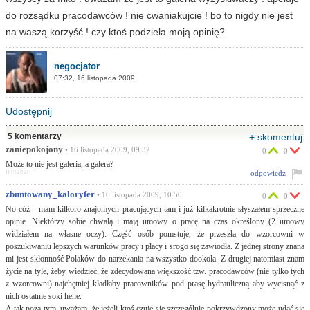
do rozsądku pracodawców ! nie cwaniakujcie ! bo to nigdy nie jest
na waszą korzyść ! czy ktoś podziela moją opinię?
negocjator
07:32, 16 listopada 2009
Udostępnij
5 komentarzy
+ skomentuj
zaniepokojony
• 16 listopada 2009, 09:32
0
0
Może to nie jest galeria, a galera?
ID:8868
odpowiedz
zbuntowany_kaloryfer
• 16 listopada 2009, 10:50
0
0
No cóż - mam kilkoro znajomych pracujących tam i już kilkakrotnie słyszałem sprzeczne
opinie. Niektórzy sobie chwalą i mają umowy o pracę na czas określony (2 umowy
widziałem na własne oczy). Część osób pomstuje, że przeszła do wzorcowni w
poszukiwaniu lepszych warunków pracy i płacy i srogo się zawiodła. Z jednej strony znana
mi jest skłonność Polaków do narzekania na wszystko dookoła. Z drugiej natomiast znam
życie na tyle, żeby wiedzieć, że zdecydowana większość tzw. pracodawców (nie tylko tych
z wzorcowni) najchętniej kładłaby pracowników pod prasę hydrauliczną aby wycisnąć z
nich ostatnie soki hehe.
A tak poza tym, uważam, że jeżeli ktoś czuje się szczególnie pokrzywdzony może udać się