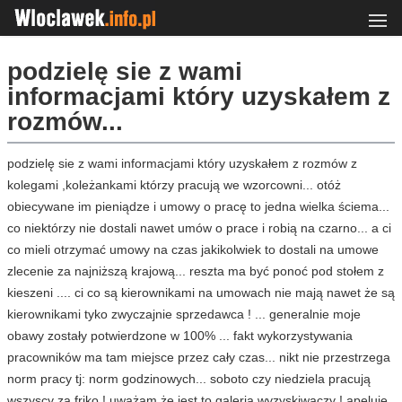
podzielę sie z wami
informacjami który uzyskałem z
rozmów...
podzielę sie z wami informacjami który uzyskałem z rozmów z
kolegami ,koleżankami którzy pracują we wzorcowni... otóż
obiecywane im pieniądze i umowy o pracę to jedna wielka ściema...
co niektórzy nie dostali nawet umów o prace i robią na czarno... a ci
co mieli otrzymać umowy na czas jakikolwiek to dostali na umowe
zlecenie za najniższą krajową... reszta ma być ponoć pod stołem z
kieszeni .... ci co są kierownikami na umowach nie mają nawet że są
kierownikami tyko zwyczajnie sprzedawca ! ... generalnie moje
obawy zostały potwierdzone w 100% ... fakt wykorzystywania
pracowników ma tam miejsce przez cały czas... nikt nie przestrzega
norm pracy tj: norm godzinowych... soboto czy niedziela pracują
wszyscy za friko ! uważam że jest to galeria wyzyskiwaczy ! apeluje