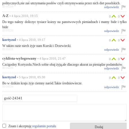
politycznych,nie zaś utrzymania posłów czyli otrzymywania przez nich diet poselskich.
ID:16218
odpowiedz
A-Z
• 4 lipca 2010, 19:15
0
0
Do tego nalezy doliczyc tysiace ksiezy na panstwowych pieniadzach i mamy bide i tylko
bide
ID:16220
odpowiedz
kortyzol
• 4 lipca 2010, 19:17
0
0
W takim razie niech żyje nam Kurski i Drzewiecki.
ID:16221
odpowiedz
cyklista-wylogowany
• 4 lipca 2010, 21:47
0
0
Czcigodny Kortyzolu.Niech sobie obaj żyją,ale dlaczego akurat za pieniądze podatników.
ID:16225
odpowiedz
kortyzol
• 5 lipca 2010, 05:30
0
0
Bo w dzikim kraju żyje ciemny naród.Takie średniowiecze.
ID:16226
odpowiedz
Znam i akceptuję
regulamin portalu