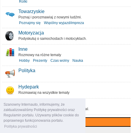
Rolki
Towarzyskie
Poznaj i porozmawiaj z nowymi ludźmi.
Poznajmy się
Wspólny wyjazd/impreza
Motoryzacja
Podyskutuj o samochodach i motocyklach.
Inne
Rozmowy na różne tematy
Hobby
Prezenty
Czas wolny
Nauka
Polityka
Hydepark
Rozmawiaj na wszystkie tematy
O portalu
Szanowny Internauto, informujemy, że
Podziel się pomysłami, które ulepszą portal.
zaktualizowaliśmy Politykę prywatności oraz
Regulamin portalu. Używamy plików cookie do
poprawnego funkcjonowania portalu.
Najczęściej komentowane (7 dni)
Polityka prywatności
Najczęściej czytane (7 dni)