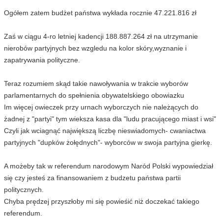
Ogółem zatem budżet państwa wykłada rocznie 47.221.816 zł
Zaś w ciągu 4-ro letniej kadencji 188.887.264 zł na utrzymanie
nierobów partyjnych bez wzgledu na kolor skóry,wyznanie i
zapatrywania polityczne.
Teraz rozumiem skąd takie nawoływania w trakcie wyborów
parlamentarnych do spełnienia obywatelskiego obowiazku
Im więcej owieczek przy urnach wyborczych nie należących do
żadnej z "partyi" tym wieksza kasa dla "ludu pracującego miast i wsi"
Czyli jak wciagnąć największą liczbę nieswiadomych- cwaniactwa
partyjnych "dupków żołędnych"- wyborców w swoja partyjna gierkę.
A możeby tak w referendum narodowym Naród Polski wypowiedział
się czy jesteś za finansowaniem z budzetu państwa partii
politycznych.
Chyba prędzej przyszłoby mi się powieśić niż doczekać takiego
referendum.