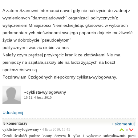
A zatem Szanowni Internauci nawet gdy nie należycie do żadnej z
wymienionych "darmozjadowych" organizacji politycznych(z
wyłączeniem Mniejszości Niemieckiej)idąc głosować w wyborach
parlamentarnych nieświadomi swojego poparcia dajecie możliwość
życia w dobrobycie "pseudoelytom"
politycznym i wodzić siebie za nos.
Należy czym prędzej przykręcic kranik ze złotówkami.Nie ma
pieniędzy na szpitale,szkoły ale na ludzi żyjących na koszt
społeczeństwa są.
Pozdrawiam Czcigodnych niepokorny cyklista-wylogowany.
~cyklista-wylogowany
16:21, 4 lipca 2010
Udostępnij
5 komentarzy
+ skomentuj
cyklista-wylogowany
• 4 lipca 2010, 18:45
0
0
Gwoli ścisłośći podane kwoty dotyczą li tylko i wyłącznie subsydiowania partii