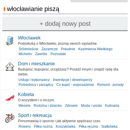
włocławianie piszą
Włocławek
Podyskutuj o Włocławku, poznaj swoich sąsiadów.
Śródmieście
Zazamcze
Południe
Kazimierza Wielkiego
Michelin
Zawiśle
Pozostałe
Dom i mieszkanie
Budujesz, kupujesz, urządzasz? Poradź innym i znajdź radę dla
siebie.
Usługi i wykonawcy
Inwestycje i deweloperzy
Pośrednicy i zarządcy
Co kupić - wyposażenie
Remont - porady
Kobieta
O wszystkim i o niczym.
Wesele
Rodzina i dziecko
Zdrowie
Moda i uroda
Kulinaria
Sport i rekreacja
Porozmawiaj o sporcie i jak aktywnie spędzasz czas.
Rowery
Piłka nożna
Koszykówka
Piłka ręczna
Siatkówka