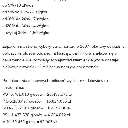
do 5% -10 zł/głos
od 5% do 10% - 8 zł/głos
od10% do 20% - 7 zł/głos
od20% do 30% - 4 zł/głos
powyzej 30% - 1,50 zł/głos
Zajżałem na stronę wybory parlamentarne 2007 roku,aby dokładnie
obliczyć ile głosów oddano na każdą z partii która znalazła się w
parlamencie.Nie pomijając Mniejszości Niemieckiej,która dostaje
niejako z przydziału 1 miejsce w naszym parlamencie.
Po dokonaniu stosownych obliczeń wyniki przedstawiały sie
nastepujaco:
PO -6.701.010 głosów = 20.438.073 zł
PiS-5.188.477 głosów = 15.824.835 zł
SLD-2.122.981 głosów = 6.475.090 zł
PSL-1.437.638 głosów = 4.384.812 zł
M.N- 32.462 głosy = 99.006 zł