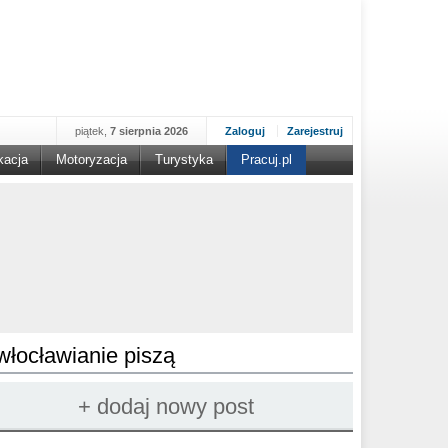
piątek,
7 sierpnia 2026
Zaloguj
Zarejestruj
kacja
Motoryzacja
Turystyka
Pracuj.pl
włocławianie piszą