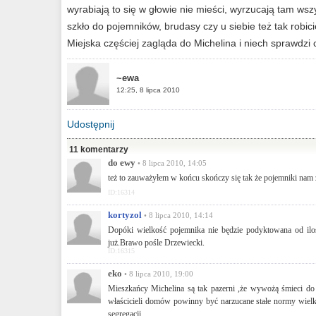
wyrabiają to się w głowie nie mieści, wyrzucają tam wszy
szkło do pojemników, brudasy czy u siebie też tak robic
Miejska częściej zagląda do Michelina i niech sprawdzi
~ewa
12:25, 8 lipca 2010
Udostępnij
11 komentarzy
do ewy
• 8 lipca 2010, 14:05
też to zauważyłem w końcu skończy się tak że pojemniki nam 
ID:16314
kortyzol
• 8 lipca 2010, 14:14
Dopóki wielkość pojemnika nie będzie podyktowana od iloś
już.Brawo pośle Drzewiecki.
ID:16315
eko
• 8 lipca 2010, 19:00
Mieszkańcy Michelina są tak pazerni ,że wywożą śmieci do
właścicieli domów powinny być narzucane stałe normy wielko
segregacji.