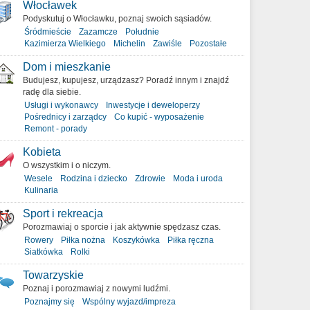
Włocławek
Podyskutuj o Włocławku, poznaj swoich sąsiadów.
Śródmieście
Zazamcze
Południe
Kazimierza Wielkiego
Michelin
Zawiśle
Pozostałe
Dom i mieszkanie
Budujesz, kupujesz, urządzasz? Poradź innym i znajdź
radę dla siebie.
Usługi i wykonawcy
Inwestycje i deweloperzy
Pośrednicy i zarządcy
Co kupić - wyposażenie
Remont - porady
Kobieta
O wszystkim i o niczym.
Wesele
Rodzina i dziecko
Zdrowie
Moda i uroda
Kulinaria
Sport i rekreacja
Porozmawiaj o sporcie i jak aktywnie spędzasz czas.
Rowery
Piłka nożna
Koszykówka
Piłka ręczna
Siatkówka
Rolki
Towarzyskie
Poznaj i porozmawiaj z nowymi ludźmi.
Poznajmy się
Wspólny wyjazd/impreza