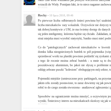
Jakiś czas temu widziałem jak późnym wieczorem zatrzymał s
wrzucili do Wisły. Pomijam fakt, że to nieco naganne zachowan
ID:16350
Rocky
• 10 lipca 2010, 09:46
Po pierwsze liczba odbieranych śmieci powinna być uzależn
liczba mieszkańców razy wskaźnik. Oczywiście nie dotyczy t
tak dobrej komitywie z UM, że ma świetny dostęp do danych 
się jeden inteligentny, któremu będzie się chciało. Zakładam, ż
straż miejska musi wyrobić statystyki, Saniko musi mieć pod
Co do "patologicznych" zachowań mieszkańców w kwestii w
domku kilka niezgniecionych butelek to pół pojemnika (więc 
sprzedawać worki na plastiki powinno podzielić się zyskami ze
z tego ile rocznie można zebrać butelek - u mnie są to 
poszukiwaczy aluminium, bo jakoś nie słyszę o problemie n
oddaję zebrane puszki "kolesiom" obsługującym mój sektor, to
Pojemniki miejskie (umieszczone przy parkingach, na przyst
jakim celu zostały postawione, to zaraz dowiemy się jak powin
robić to do czego została stworzona - analizować zgłoszenia i
Sposobów na ograniczenie można mnożyć, a oczywistym jest, 
wyniki. Śmieciowy interes na mieszkańcach skończy się jak wej
ID:16362