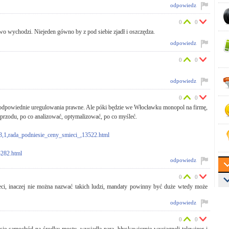
odpowiedz
0
0
two wychodzi. Niejeden gówno by z pod siebie zjadł i oszczędza.
odpowiedz
0
0
odpowiedz
0
0
, odpowiednie uregulowania prawne. Ale póki będzie we Włocławku monopol na firmę,
do przodu, po co analizować, optymalizować, po co myśleć.
3,1,rada_podniesie_ceny_smieci_,13522.html
3282.html
odpowiedz
0
0
ieci, inaczej nie można nazwać takich ludzi, mandaty powinny być duże wtedy może
odpowiedz
0
0