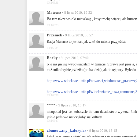
ID:16321
Mateusz
• 8 lipca 2010, 19:32
Bo tam także wsioki mieszkają , kasy trochę więcej, ale burac
ID:16323
Przemek
• 9 lipca 2010, 06:57
Racja Mateusz to jest tak jak wieś do miasta przyjeźdźa
ID:16334
Rocky
• 9 lipca 2010, 07:40
Nie raz już się wypowiadałem w temacie. Sprawa jest prosta
to Saniko będzie jeździło (po bandzie) jak do tej pory. Byle 
http://www.wloclawek.info.pl/nowosci,wiadomosci_prasowe,
http://www.wloclawek.info.pl/wloclawianie_pisza,comments,
ID:16336
****
• 9 lipca 2010, 15:17
nieopodal jest las zobaczcie ile tam dziadostwo wywozi śm
jaśnie państwo nauczyłoby się kultury
ID:16347
zbuntowany_kaloryfer
• 9 lipca 2010, 16:15