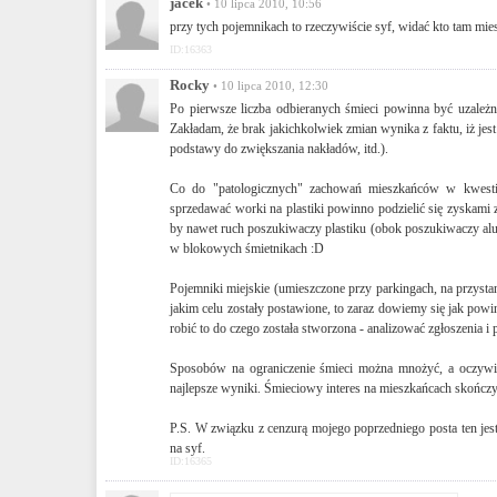
jacek
• 10 lipca 2010, 10:56
przy tych pojemnikach to rzeczywiście syf, widać kto tam mies
ID:16363
Rocky
• 10 lipca 2010, 12:30
Po pierwsze liczba odbieranych śmieci powinna być uzależ
Zakładam, że brak jakichkolwiek zmian wynika z faktu, iż jest
podstawy do zwiększania nakładów, itd.).
Co do "patologicznych" zachowań mieszkańców w kwestii 
sprzedawać worki na plastiki powinno podzielić się zyskami z
by nawet ruch poszukiwaczy plastiku (obok poszukiwaczy alum
w blokowych śmietnikach :D
Pojemniki miejskie (umieszczone przy parkingach, na przyst
jakim celu zostały postawione, to zaraz dowiemy się jak powin
robić to do czego została stworzona - analizować zgłoszenia i
Sposobów na ograniczenie śmieci można mnożyć, a oczywisty
najlepsze wyniki. Śmieciowy interes na mieszkańcach skończy s
P.S. W związku z cenzurą mojego poprzedniego posta ten je
na syf.
ID:16365