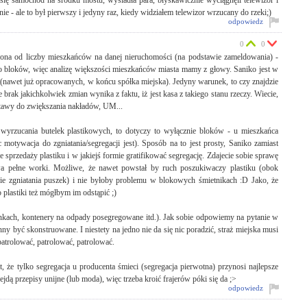
ię samochód na środku mostu, wysiadła para, błyskawicznie wyciągnęli telewizor i
ie - ale to był pierwszy i jedyny raz, kiedy widziałem telewizor wrzucany do rzeki;)
odpowiedz
0
0
iona od liczby mieszkańców na danej nieruchomości (na podstawie zameldowania) -
o bloków, więc analizę większości mieszkańców miasta mamy z głowy. Saniko jest w
(nawet już opracowanych, w końcu spółka miejska). Jedyny warunek, to czy znajdzie
e brak jakichkolwiek zmian wynika z faktu, iż jest kasa z takiego stanu rzeczy. Wiecie,
stawy do zwiększania nakładów, UM...
yrzucania butelek plastikowych, to dotyczy to wyłącznie bloków - u mieszkańca
motywacja do zgniatania/segregacji jest). Sposób na to jest prosty, Saniko zamiast
 sprzedaży plastiku i w jakiejś formie gratifikować segregację. Zdajecie sobie sprawę
dwa pełne worki. Możliwe, że nawet powstał by ruch poszukiwaczy plastiku (obok
ie zgniatania puszek) i nie byłoby problemu w blokowych śmietnikach :D Jako, że
 plastiki też mógłbym im odstąpić ;)
ankach, kontenery na odpady posegregowane itd.). Jak sobie odpowiemy na pytanie w
ny być skonstruowane. I niestety na jedno nie da się nic poradzić, straż miejska musi
 patrolować, patrolować, patrolować.
że tylko segregacja u producenta śmieci (segregacja pierwotna) przynosi najlepsze
dą przepisy unijne (lub moda), więc trzeba kroić frajerów póki się da ;>
odpowiedz