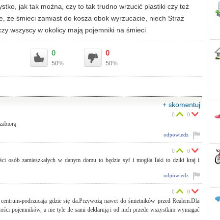
stko, jak tak można, czy to tak trudno wrzucić plastiki czy też
ie, że śmieci zamiast do kosza obok wyrzucacie, niech Straż
 czy wszyscy w okolicy mają pojemniki na śmieci
0
0
50%
50%
+ skomentuj
0
0
zabiorą
odpowiedz
0
0
ci osób zamieszkałych w danym domu to będzie syf i mogiła.Taki to dziki kraj i
odpowiedz
0
0
 centrum-podrzucają gdzie się da.Przywożą nawet do śmietników przed Realem.Dla
ści pojemników, a nie tyle ile sami deklarują i od nich przede wszystkim wymagać