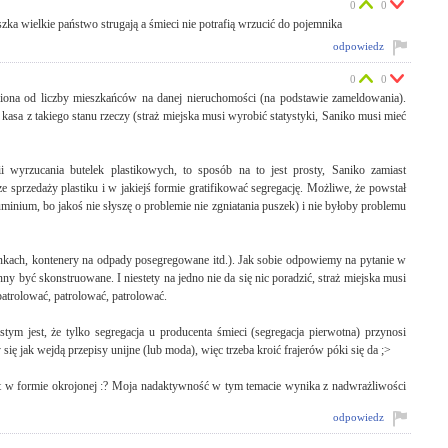
0
0
zka wielkie państwo strugają a śmieci nie potrafią wrzucić do pojemnika
odpowiedz
0
0
niona od liczby mieszkańców na danej nieruchomości (na podstawie zameldowania).
 kasa z takiego stanu rzeczy (straż miejska musi wyrobić statystyki, Saniko musi mieć
wyrzucania butelek plastikowych, to sposób na to jest prosty, Saniko zamiast
e sprzedaży plastiku i w jakiejś formie gratifikować segregację. Możliwe, że powstał
inium, bo jakoś nie słyszę o problemie nie zgniatania puszek) i nie byłoby problemu
ankach, kontenery na odpady posegregowane itd.). Jak sobie odpowiemy na pytanie w
ny być skonstruowane. I niestety na jedno nie da się nic poradzić, straż miejska musi
 patrolować, patrolować, patrolować.
m jest, że tylko segregacja u producenta śmieci (segregacja pierwotna) przynosi
ię jak wejdą przepisy unijne (lub moda), więc trzeba kroić frajerów póki się da ;>
st w formie okrojonej :? Moja nadaktywność w tym temacie wynika z nadwrażliwości
odpowiedz