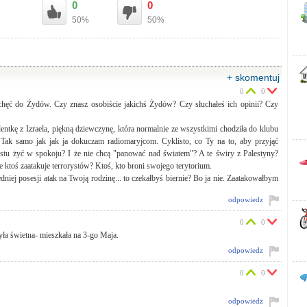
0
0
50%
50%
+ skomentuj
0
0
echęć do Żydów. Czy znasz osobiście jakichś Żydów? Czy słuchałeś ich opinii? Czy
dentkę z Izraela, piękną dziewczynę, która normalnie ze wszystkimi chodziła do klubu
Tak samo jak jak ja dokuczam radiomaryjcom. Cyklisto, co Ty na to, aby przyjąć
rostu żyć w spokoju? I że nie chcą "panować nad światem"? A te świry z Palestyny?
e ktoś zaatakuje terrorystów? Ktoś, kto broni swojego terytorium.
niej posesji atak na Twoją rodzinę... to czekałbyś biernie? Bo ja nie. Zaatakowałbym
odpowiedz
0
0
a świetna- mieszkała na 3-go Maja.
odpowiedz
0
0
odpowiedz