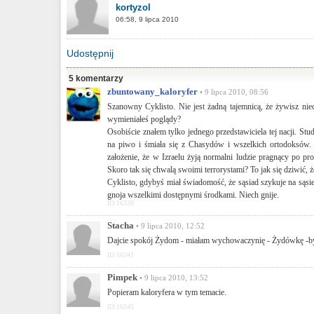
kortyzol
06:58, 9 lipca 2010
Udostępnij
5 komentarzy
zbuntowany_kaloryfer
• 9 lipca 2010, 08:56
Szanowny Cyklisto. Nie jest żadną tajemnicą, że żywisz ni
wymieniałeś poglądy?
Osobiście znałem tylko jednego przedstawiciela tej nacji. Stu
na piwo i śmiała się z Chasydów i wszelkich ortodoksów. 
założenie, że w Izraelu żyją normalni ludzie pragnący po p
Skoro tak się chwalą swoimi terrorystami? To jak się dziwić, ż
Cyklisto, gdybyś miał świadomość, że sąsiad szykuje na sąsied
gnoja wszelkimi dostępnymi środkami. Niech gnije.
ID:16338
Stacha
• 9 lipca 2010, 12:52
Dajcie spokój Żydom - miałam wychowaczynię - Żydówkę -był
ID:16341
Pimpek
• 9 lipca 2010, 13:52
Popieram kaloryfera w tym temacie.
ID:16345