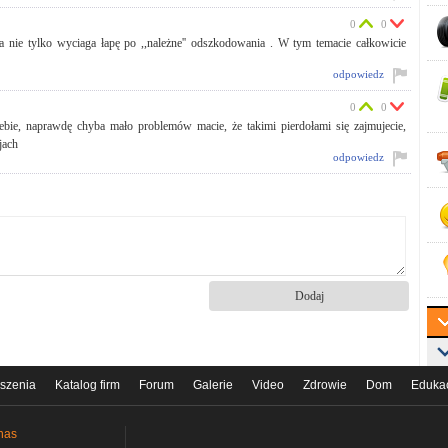
0
0
a nie tylko wyciaga łapę po ,,należne'' odszkodowania . W tym temacie całkowicie
odpowiedz
0
0
 siebie, naprawdę chyba mało problemów macie, że takimi pierdołami się zajmujecie,
jach
odpowiedz
szenia
Katalog firm
Forum
Galerie
Video
Zdrowie
Dom
Eduka
nas