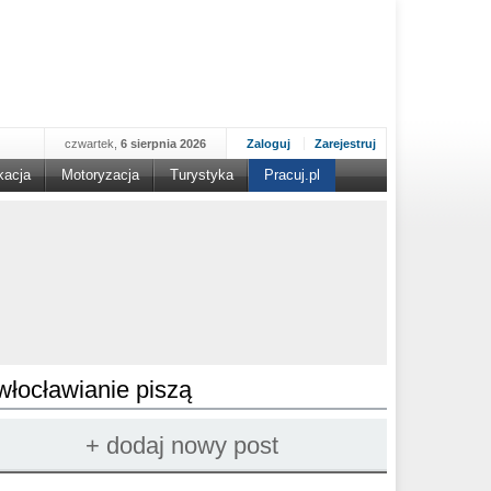
czwartek,
6 sierpnia 2026
Zaloguj
Zarejestruj
kacja
Motoryzacja
Turystyka
Pracuj.pl
włocławianie piszą