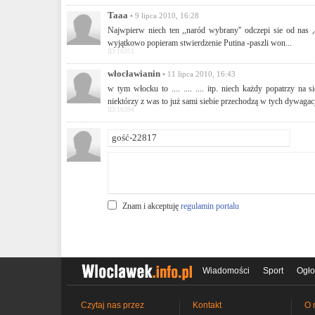
Taaa
• 9 lipca 2010, 16:28
Najwpierw niech ten ,,naród wybrany'' odczepi sie od nas ,
wyjątkowo popieram stwierdzenie Putina -paszli won...
ID:16351
włocławianin
• 11 lipca 2010, 16:43
w tym włocku to .... .... .... itp. niech każdy popatrzy na
niektórzy z was to już sami siebie przechodzą w tych dywagac
ID:16394
Znam i akceptuję
regulamin portalu
Wiadomości
Sport
Ogło
Czytaj nas przez
Kontakt
O 