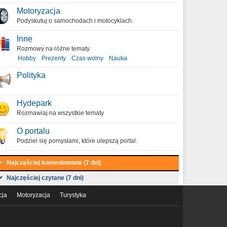
Motoryzacja
Podyskutuj o samochodach i motocyklach.
Inne
Rozmowy na różne tematy
Hobby
Prezenty
Czas wolny
Nauka
Polityka
Hydepark
Rozmawiaj na wszystkie tematy
O portalu
Podziel się pomysłami, które ulepszą portal.
Najczęściej komentowane (7 dni)
Najczęściej czytane (7 dni)
cja
Motoryzacja
Turystyka