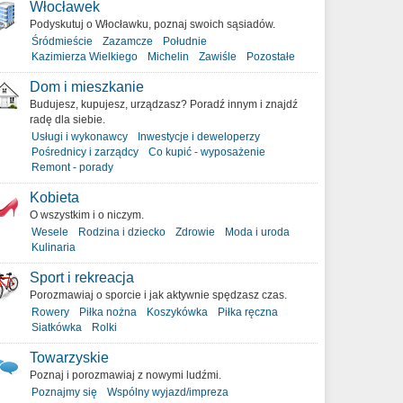
Włocławek
Podyskutuj o Włocławku, poznaj swoich sąsiadów.
Śródmieście
Zazamcze
Południe
Kazimierza Wielkiego
Michelin
Zawiśle
Pozostałe
Dom i mieszkanie
Budujesz, kupujesz, urządzasz? Poradź innym i znajdź
radę dla siebie.
Usługi i wykonawcy
Inwestycje i deweloperzy
Pośrednicy i zarządcy
Co kupić - wyposażenie
Remont - porady
Kobieta
O wszystkim i o niczym.
Wesele
Rodzina i dziecko
Zdrowie
Moda i uroda
Kulinaria
Sport i rekreacja
Porozmawiaj o sporcie i jak aktywnie spędzasz czas.
Rowery
Piłka nożna
Koszykówka
Piłka ręczna
Siatkówka
Rolki
Towarzyskie
Poznaj i porozmawiaj z nowymi ludźmi.
Poznajmy się
Wspólny wyjazd/impreza