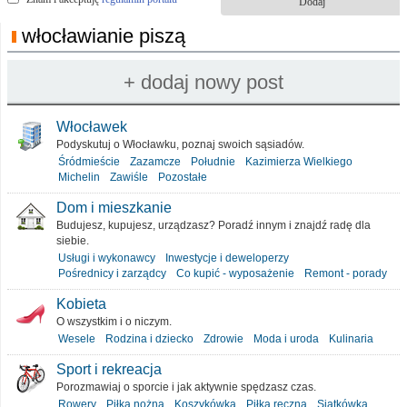
włocławianie piszą
Włocławek
Podyskutuj o Włocławku, poznaj swoich sąsiadów.
Śródmieście
Zazamcze
Południe
Kazimierza Wielkiego
Michelin
Zawiśle
Pozostałe
Dom i mieszkanie
Budujesz, kupujesz, urządzasz? Poradź innym i znajdź radę dla
siebie.
Usługi i wykonawcy
Inwestycje i deweloperzy
Pośrednicy i zarządcy
Co kupić - wyposażenie
Remont - porady
Kobieta
O wszystkim i o niczym.
Wesele
Rodzina i dziecko
Zdrowie
Moda i uroda
Kulinaria
Sport i rekreacja
Porozmawiaj o sporcie i jak aktywnie spędzasz czas.
Rowery
Piłka nożna
Koszykówka
Piłka ręczna
Siatkówka