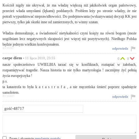
Kościół nigdy nie ukrywał, że ma władzę większą niż jakikolwiek organ państwowy,
przecież włada umysłami (lękami) poddanych. Problem leży po stronie władzy, że nie
potrafi wypunktować nieprawidłowości. Do podejmowania (wskazywania) decyzji KK jest
pierwszy, tylko jak skutki inne od zamierzonych, to winny szatan.
Władza demoralizuje, a świadomość nietykalności czyni księży na równi bogom (może
uogólniam lecz negatywnych skrajności jest więcej niż pozytywnych). Niedługo Polska
będzie jednym wielkim konfesjonałem.
ID:16387
odpowiedz
carpe diem
• 11 lipca 2010, 23:55
0
0
nasze społeczeństwo UWIELBIA tarzać się w konfliktach, roztapiać w żałobach,
rozpamiętywać tragedie. Nasza historia to nie tylko martyrologia ! zacznijmy żyć pełnią
życia europejczyka !
p.s.
ta katastrofa to była k a t a s t r o f a , a nie męczeńska śmierć poprzez spadnięcie
samolotem.
ID:16407
odpowiedz
Znam i akceptuję
regulamin portalu