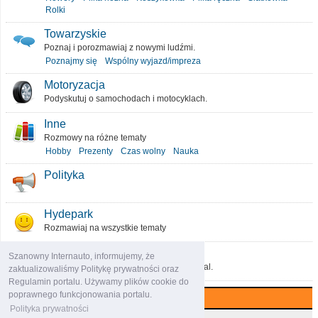
Rolki
Towarzyskie
Poznaj i porozmawiaj z nowymi ludźmi.
Poznajmy się
Wspólny wyjazd/impreza
Motoryzacja
Podyskutuj o samochodach i motocyklach.
Inne
Rozmowy na różne tematy
Hobby
Prezenty
Czas wolny
Nauka
Polityka
Hydepark
Rozmawiaj na wszystkie tematy
O portalu
Szanowny Internauto, informujemy, że
Podziel się pomysłami, które ulepszą portal.
zaktualizowaliśmy Politykę prywatności oraz
Regulamin portalu. Używamy plików cookie do
poprawnego funkcjonowania portalu.
Najczęściej komentowane (7 dni)
Polityka prywatności