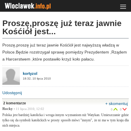
Proszę,proszę już teraz jawnie
Kośćiół jest...
Proszę,proszę już teraz jawnie Kośćiół jest najwyższą władzą w
Polsce.Będzie rozstrzygał sprawę pomiędzy Prezydentem ,Rządem
a Harcerstwem ,które postawiło krzyż koło pałacu.
kortyzol
18:32, 10 lipca 2010
Udostępnij
2 komentarze
+ skomentuj
Rocky
• 11 lipca 2010, 12:02
0
0
Polska jest bardziej katolicka i wroga innym wyznaniom niż Watykan. Umieszczanie gdzie
tylko się da symboli katolickich w prosty sposób mówi "innym", że ni ma w tym kraju dla
nich miejsca.