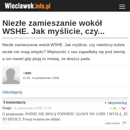
Niezłe zamieszanie wokół
WSHE. Jak myślicie, czy...
Niezłe zamieszanie wokół WSHE. Jak myślicie, czy niektórzy ludzie
wcale nie mają wstydu? Większość z nas zapadłaby się pod ziemię,
a oni nawet gdy plują to mówią, że deszcz pada.
~wtn
11:55, 4 października 2008
Udostępnij
5 komentarzy
+ skomentuj
Szuja
• 4 października 2008, 13:28
0
0
O przepraszam. ŚWINIE NIE MOGĄ PODNIEŚĆ GŁOWY DO GÓRY I MYŚLĄ ,ŻE
TO DESZCZ. Proszę świniom nie ubliżać.
ID:595
odpowiedz