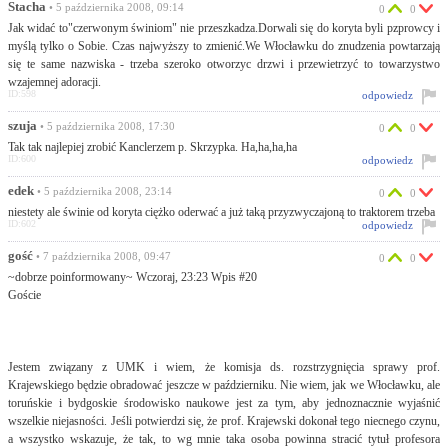
Stacha
• 5 października 2008, 09:14
0
0
Jak widać to"czerwonym świniom" nie przeszkadza.Dorwali się do koryta byli pzprowcy i
myślą tylko o Sobie. Czas najwyższy to zmienić.We Włocławku do znudzenia powtarzają
się te same nazwiska - trzeba szeroko otworzyc drzwi i przewietrzyć to towarzystwo
wzajemnej adoracji.
ID:598
odpowiedz
szuja
• 5 października 2008, 17:30
0
0
Tak tak najlepiej zrobić Kanclerzem p. Skrzypka. Ha,ha,ha,ha
ID:600
odpowiedz
edek
• 5 października 2008, 23:14
0
0
niestety ale świnie od koryta ciężko oderwać a już taką przyzwyczajoną to traktorem trzeba
ID:602
odpowiedz
gość
• 7 października 2008, 09:47
0
0
~dobrze poinformowany~ Wczoraj, 23:23 Wpis #20
Goście
Jestem związany z UMK i wiem, że komisja ds. rozstrzygnięcia sprawy prof.
Krajewskiego będzie obradować jeszcze w październiku. Nie wiem, jak we Włocławku, ale
toruńskie i bydgoskie środowisko naukowe jest za tym, aby jednoznacznie wyjaśnić
wszelkie niejasności. Jeśli potwierdzi się, że prof. Krajewski dokonał tego niecnego czynu,
a wszystko wskazuje, że tak, to wg mnie taka osoba powinna stracić tytuł profesora