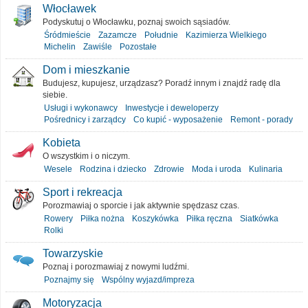
Włocławek
Podyskutuj o Włocławku, poznaj swoich sąsiadów.
Śródmieście
Zazamcze
Południe
Kazimierza Wielkiego
Michelin
Zawiśle
Pozostałe
Dom i mieszkanie
Budujesz, kupujesz, urządzasz? Poradź innym i znajdź radę dla
siebie.
Usługi i wykonawcy
Inwestycje i deweloperzy
Pośrednicy i zarządcy
Co kupić - wyposażenie
Remont - porady
Kobieta
O wszystkim i o niczym.
Wesele
Rodzina i dziecko
Zdrowie
Moda i uroda
Kulinaria
Sport i rekreacja
Porozmawiaj o sporcie i jak aktywnie spędzasz czas.
Rowery
Piłka nożna
Koszykówka
Piłka ręczna
Siatkówka
Rolki
Towarzyskie
Poznaj i porozmawiaj z nowymi ludźmi.
Poznajmy się
Wspólny wyjazd/impreza
Motoryzacja