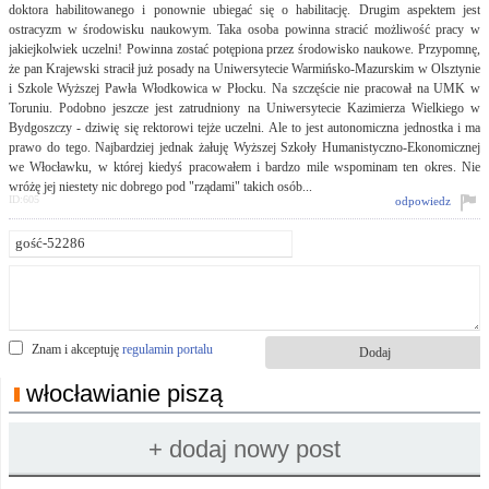
doktora habilitowanego i ponownie ubiegać się o habilitację. Drugim aspektem jest
ostracyzm w środowisku naukowym. Taka osoba powinna stracić możliwość pracy w
jakiejkolwiek uczelni! Powinna zostać potępiona przez środowisko naukowe. Przypomnę,
że pan Krajewski stracił już posady na Uniwersytecie Warmińsko-Mazurskim w Olsztynie
i Szkole Wyższej Pawła Włodkowica w Płocku. Na szczęście nie pracował na UMK w
Toruniu. Podobno jeszcze jest zatrudniony na Uniwersytecie Kazimierza Wielkiego w
Bydgoszczy - dziwię się rektorowi tejże uczelni. Ale to jest autonomiczna jednostka i ma
prawo do tego. Najbardziej jednak żałuję Wyższej Szkoły Humanistyczno-Ekonomicznej
we Włocławku, w której kiedyś pracowałem i bardzo mile wspominam ten okres. Nie
wróżę jej niestety nic dobrego pod "rządami" takich osób...
ID:605
odpowiedz
Znam i akceptuję
regulamin portalu
włocławianie piszą