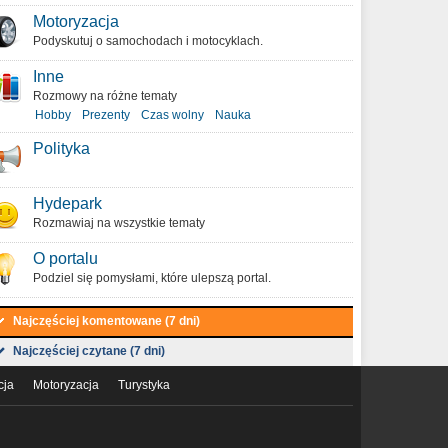
Motoryzacja
Podyskutuj o samochodach i motocyklach.
Inne
Rozmowy na różne tematy
Hobby
Prezenty
Czas wolny
Nauka
Polityka
Hydepark
Rozmawiaj na wszystkie tematy
O portalu
Podziel się pomysłami, które ulepszą portal.
Najczęściej komentowane (7 dni)
Najczęściej czytane (7 dni)
cja
Motoryzacja
Turystyka