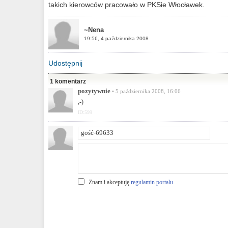
takich kierowców pracowało w PKSie Włocławek.
~Nena
19:56, 4 października 2008
Udostępnij
1 komentarz
pozytywnie
• 5 października 2008, 16:06
;-)
ID:599
Znam i akceptuję
regulamin portalu