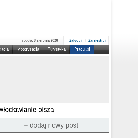
sobota,
8 sierpnia 2026
Zaloguj
Zarejestruj
kacja
Motoryzacja
Turystyka
Pracuj.pl
włocławianie piszą