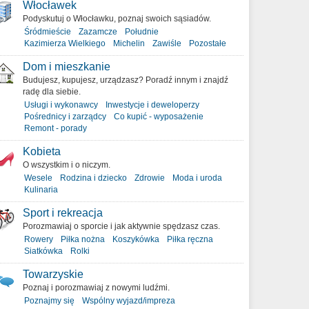
Włocławek
Podyskutuj o Włocławku, poznaj swoich sąsiadów.
Śródmieście
Zazamcze
Południe
Kazimierza Wielkiego
Michelin
Zawiśle
Pozostałe
Dom i mieszkanie
Budujesz, kupujesz, urządzasz? Poradź innym i znajdź
radę dla siebie.
Usługi i wykonawcy
Inwestycje i deweloperzy
Pośrednicy i zarządcy
Co kupić - wyposażenie
Remont - porady
Kobieta
O wszystkim i o niczym.
Wesele
Rodzina i dziecko
Zdrowie
Moda i uroda
Kulinaria
Sport i rekreacja
Porozmawiaj o sporcie i jak aktywnie spędzasz czas.
Rowery
Piłka nożna
Koszykówka
Piłka ręczna
Siatkówka
Rolki
Towarzyskie
Poznaj i porozmawiaj z nowymi ludźmi.
Poznajmy się
Wspólny wyjazd/impreza