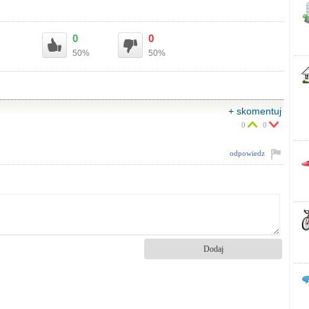
0
0
50%
50%
+ skomentuj
0
0
odpowiedz