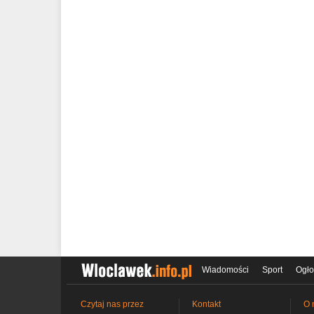
Wiadomości
Sport
Ogło
Czytaj nas przez
Kontakt
O 