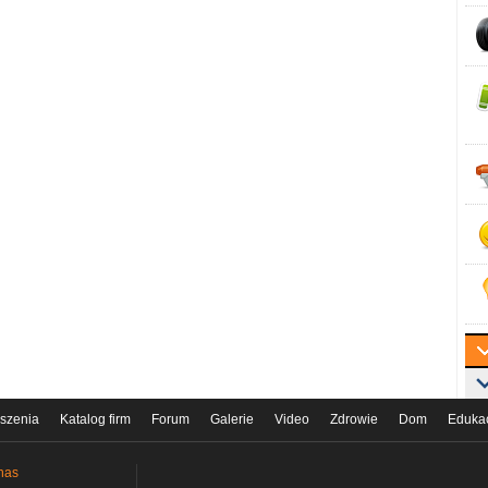
szenia
Katalog firm
Forum
Galerie
Video
Zdrowie
Dom
Eduka
nas