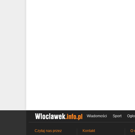
Wiadomości
Sport
Ogło
Czytaj nas przez
Kontakt
O 