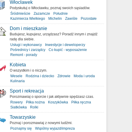
Włocławek
Podyskutuj o Włocławku, poznaj swoich sąsiadów.
Śródmieście
Zazamcze
Południe
Kazimierza Wielkiego
Michelin
Zawiśle
Pozostałe
Dom i mieszkanie
Budujesz, kupujesz, urządzasz? Poradź innym i znajdź
radę dla siebie.
Usługi i wykonawcy
Inwestycje i deweloperzy
Pośrednicy i zarządcy
Co kupić - wyposażenie
Remont - porady
Kobieta
O wszystkim i o niczym.
Wesele
Rodzina i dziecko
Zdrowie
Moda i uroda
Kulinaria
Sport i rekreacja
Porozmawiaj o sporcie i jak aktywnie spędzasz czas.
Rowery
Piłka nożna
Koszykówka
Piłka ręczna
Siatkówka
Rolki
Towarzyskie
Poznaj i porozmawiaj z nowymi ludźmi.
Poznajmy się
Wspólny wyjazd/impreza