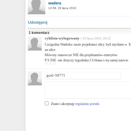
wadera
13:58, 29 lipca 2010
Udostępnij
1 komentarz
cyklista-wylogowany
• 29 lipca 2010, 20:22
Czcigodna Waderko może projektanci ulicy byli myślami w X
na ulice.
Mówmy stanowcze NIE dla projektantów-emerytów.
P.S.NIE -nie dotyczy tygodnika J.Urbana o tej samej nazwie.
ID:16929
Znam i akceptuję
regulamin portalu