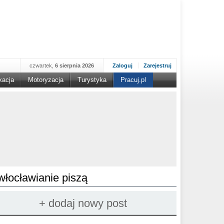
czwartek,
6 sierpnia 2026
Zaloguj
Zarejestruj
kacja
Motoryzacja
Turystyka
Pracuj.pl
włocławianie piszą