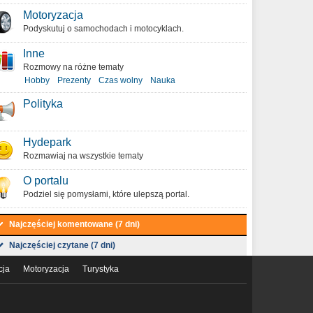
Motoryzacja
Podyskutuj o samochodach i motocyklach.
Inne
Rozmowy na różne tematy
Hobby
Prezenty
Czas wolny
Nauka
Polityka
Hydepark
Rozmawiaj na wszystkie tematy
O portalu
Podziel się pomysłami, które ulepszą portal.
Najczęściej komentowane (7 dni)
Najczęściej czytane (7 dni)
cja
Motoryzacja
Turystyka