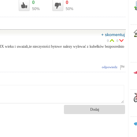
0
0
50%
50%
+ skomentuj
0
0
IX wieku i uważali,że nieczystości bytowe nalezy wylewać z kubełków bezposrednio
odpowiedz