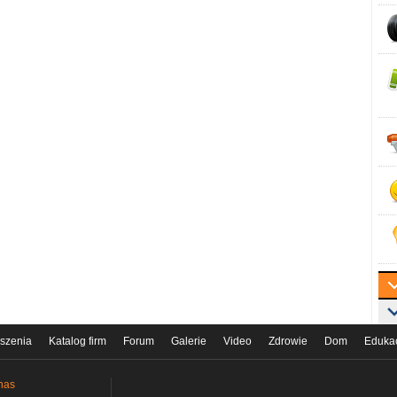
szenia
Katalog firm
Forum
Galerie
Video
Zdrowie
Dom
Eduka
nas