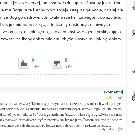
arł, i jeszcze gorzej, bo leżał w łóżku sparaliżowany jak roślina
e ma Boga, a te klechy tylko zbijają kasę na głupocie, dzisiaj nie
am, że Bóg go uzdrowi, odmówiła wszelkim zabiegom, do szpitala
 Dziś już nie mam sił żyć, a te klechy następnych naiwnych
, że omijają ich jak się da, ja byłam zbyt wierząca i praktykująca,
ży zawsze za ikony dobra miałam, ohyda i wstyd mi, jak się dałam
0
0
50%
50%
+ skomentuj
1
0
sięży od samej wiary.Tajemnicą poliszynela jest to że jest pośród nich wielu podłych
wykorzystują do oskubania najbardziej potrzebujących.Jednak tego też nie należy
lnie też jestem zdania że "obsługa naziemna"niezbyt udała się Bogu.Zwłaszcza nasz
ak pozwala człowiekowi żyć z nadzieją na lepsze jutro.Czasem też myślę sobie że
jrzeć na życie z dystansem.Jutro będzie nowy dzień,miejmy nadzieję że lepszy.
odpowiedz