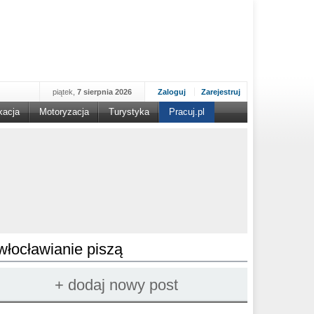
piątek,
7 sierpnia 2026
Zaloguj
Zarejestruj
kacja
Motoryzacja
Turystyka
Pracuj.pl
włocławianie piszą