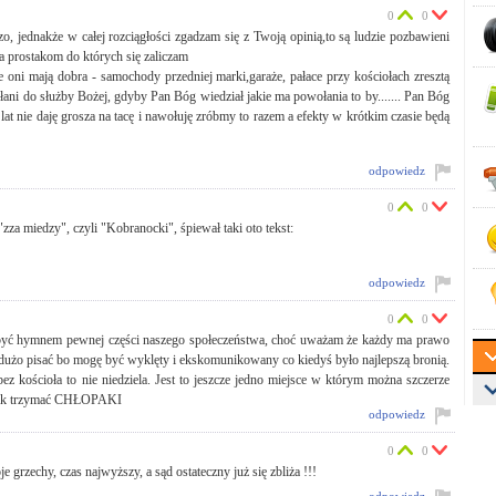
0
0
 jednakże w całej rozciągłości zgadzam się z Twoją opinią,to są ludzie pozbawieni
, a prostakom do których się zaliczam
e oni mają dobra - samochody przedniej marki,garaże, pałace przy kościołach zresztą
 do służby Bożej, gdyby Pan Bóg wiedział jakie ma powołania to by....... Pan Bóg
u lat nie daję grosza na tacę i nawołuję zróbmy to razem a efekty w krótkim czasie będą
odpowiedz
0
0
za miedzy", czyli "Kobranocki", śpiewał taki oto tekst:
odpowiedz
0
0
n być hymnem pewnej części naszego społeczeństwa, choć uważam że każdy ma prawo
za dużo pisać bo mogę być wyklęty i ekskomunikowany co kiedyś było najlepszą bronią.
ez kościoła to nie niedziela. Jest to jeszcze jedno miejsce w którym można szczerze
- tak trzymać CHŁOPAKI
odpowiedz
0
0
 grzechy, czas najwyższy, a sąd ostateczny już się zbliża !!!