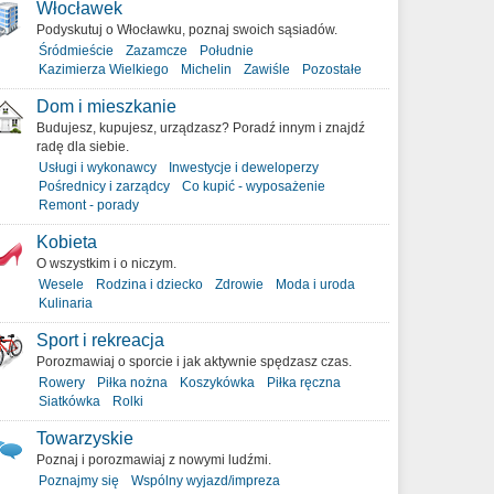
Włocławek
Podyskutuj o Włocławku, poznaj swoich sąsiadów.
Śródmieście
Zazamcze
Południe
Kazimierza Wielkiego
Michelin
Zawiśle
Pozostałe
Dom i mieszkanie
Budujesz, kupujesz, urządzasz? Poradź innym i znajdź
radę dla siebie.
Usługi i wykonawcy
Inwestycje i deweloperzy
Pośrednicy i zarządcy
Co kupić - wyposażenie
Remont - porady
Kobieta
O wszystkim i o niczym.
Wesele
Rodzina i dziecko
Zdrowie
Moda i uroda
Kulinaria
Sport i rekreacja
Porozmawiaj o sporcie i jak aktywnie spędzasz czas.
Rowery
Piłka nożna
Koszykówka
Piłka ręczna
Siatkówka
Rolki
Towarzyskie
Poznaj i porozmawiaj z nowymi ludźmi.
Poznajmy się
Wspólny wyjazd/impreza