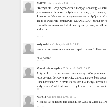
Marek
• 25 listopada 2008, 16:03
Przeczytałem Twoją wypowiedz z uwagą,współczuję Ci bardzo,
jakiegokolwiek honoru, dla tych ludzi liczy się tylko pieniądz
tłumaczą że dobra doczesne są niewiele warte. Spójrzmy jaki
każdy to widzi.Jak sami mówią [KŁAMSTWO} zostali powołani
chodził boso i nawracał ludzi,to nie są słudzy Boży, ja od kil
widoczne.
ID:1087
antykatol
• 25 listopada 2008, 19:43
Swego czasu wokalista pewnego zespołu rock'and'roll'owego "z
>Daj na tacę
ID:1094
Marek nie magda
• 25 listopada 2008, 20:45
Antykatolik-- coś wspaniałego ten wierszyk który powinie
robić co chce, dotyczy to również dawania na tacę, boję się 
Chcę nadmienić że uważam się za katolika, kiedyś niedziela b
podyskutować gdzie nie ma cenzury i za to cenię ten portal-
ID:1095
Milena
• 26 listopada 2008, 15:19
Nie mów tak na księży i na Boga, niech Cię Bóg ukaże za Twoje
ID:1099