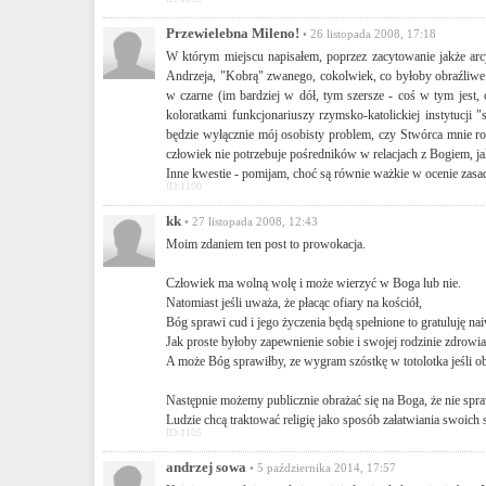
Przewielebna Mileno!
• 26 listopada 2008, 17:18
W którym miejscu napisałem, poprzez zacytowanie jakże ar
Andrzeja, "Kobrą" zwanego, cokolwiek, co byłoby obraźliwe 
w czarne (im bardziej w dół, tym szersze - coś w tym jest,
koloratkami funkcjonariuszy rzymsko-katolickiej instytucji 
będzie wyłącznie mój osobisty problem, czy Stwórca mnie r
człowiek nie potrzebuje pośredników w relacjach z Bogiem, jak
Inne kwestie - pomijam, choć są równie ważkie w ocenie zasadn
ID:1100
kk
• 27 listopada 2008, 12:43
Moim zdaniem ten post to prowokacja.
Człowiek ma wolną wolę i może wierzyć w Boga lub nie.
Natomiast jeśli uważa, że płacąc ofiary na kościół,
Bóg sprawi cud i jego życzenia będą spełnione to gratuluję na
Jak proste byłoby zapewnienie sobie i swojej rodzinie zdrowi
A może Bóg sprawiłby, ze wygram szóstkę w totolotka jeśli ob
Następnie możemy publicznie obrażać się na Boga, że nie spra
Ludzie chcą traktować religię jako sposób załatwiania swoich 
ID:1105
andrzej sowa
• 5 października 2014, 17:57