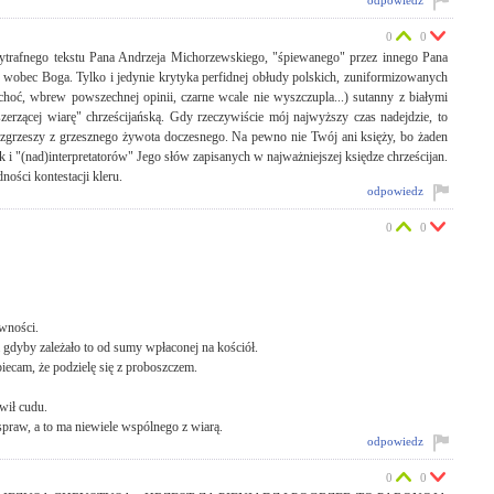
odpowiedz
0
0
cytrafnego tekstu Pana Andrzeja Michorzewskiego, "śpiewanego" przez innego Pana
wobec Boga. Tylko i jedynie krytyka perfidnej obłudy polskich, zuniformizowanych
 choć, wbrew powszechnej opinii, czarne wcale nie wyszczupla...) sutanny z białymi
"szerzącej wiarę" chrześcijańską. Gdy rzeczywiście mój najwyższy czas nadejdzie, to
ozgrzeszy z grzesznego żywota doczesnego. Na pewno nie Twój ani księży, bo żaden
 i "(nad)interpretatorów" Jego słów zapisanych w najważniejszej księdze chrześcijan.
ości kontestacji kleru.
odpowiedz
0
0
iwności.
a gdyby zależało to od sumy wpłaconej na kościół.
iecam, że podzielę się z proboszczem.
wił cudu.
spraw, a to ma niewiele wspólnego z wiarą.
odpowiedz
0
0