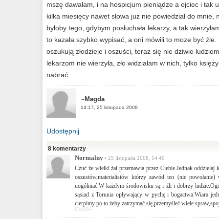
mszę dawałam, i na hospicjum pieniądze a ojciec i tak um
kilka miesięcy nawet słowa już nie powiedział do mnie, ni
byłoby tego, gdybym posłuchała lekarzy, a tak wierzył
to kazała szybko wypisać, a oni mówili to moze być źle.
oszukują złodzieje i oszuści, teraz się nie dziwie ludziom
lekarzom nie wierzyła, zło widziałam w nich, tylko księ
nabrać...
~Magda
14:17, 25 listopada 2008
Udostępnij
8 komentarzy
Normalny
• 25 listopada 2008, 14:40
Czuć że wielki żal przemawia przez Ciebie.Jednak oddzielaj k
oszustów,materialistów którzy zawód ten (nie powołanie) 
uogólniać.W każdym środowisku są i źli i dobrzy ludzie.Ogó
sąsiad z Torunia opływający w pychę i bogactwa.Wiara jedn
cierpimy po to żeby zatrzymać się,przemyśleć wiele spraw,spo
ID:1084