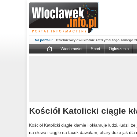
Na portalu:
Dzielnicowy dwukrotnie zatrzymał tego samego zł
Wiadomości
Sport
Ogłoszenia
Wsparcie Organizacji Wolontariatu w NGO – 'WO
WOW...
Sika wmurowała kamień węgielny pod fabrykę w B
Kujawskim....
MAN potrącił kobietę na przejściu. 67-latka nie żyj
Nasze konstelacje dobrych miejsc świecą pełnym 
prezentuje...
Aktualne oferty zatrudnienia z Powiatowego Urzę
zmienić...
Włocławscy policjanci rozpracowali seryjnego złod
Kompletnie pijany 66-latek porysował nożem sa
Kościół Katolicki ciągle kł
Nowy okres 800 plus ruszył, pieniądze są już na k
potrwa...
Podsumowanie działań 'NURD' na włocławskich 
Kościół Katolicki ciągle kłamie i okłamuje ludzi, łudzi, ż
powiatu...
na słowo i ciągle na tacek dawałam, ofiary duże jak dla 