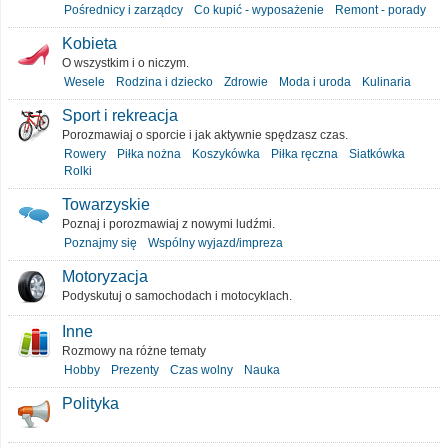
Pośrednicy i zarządcy
Co kupić - wyposażenie
Remont - porady
Kobieta
O wszystkim i o niczym.
Wesele
Rodzina i dziecko
Zdrowie
Moda i uroda
Kulinaria
Sport i rekreacja
Porozmawiaj o sporcie i jak aktywnie spędzasz czas.
Rowery
Piłka nożna
Koszykówka
Piłka ręczna
Siatkówka
Rolki
Towarzyskie
Poznaj i porozmawiaj z nowymi ludźmi.
Poznajmy się
Wspólny wyjazd/impreza
Motoryzacja
Podyskutuj o samochodach i motocyklach.
Inne
Rozmowy na różne tematy
Hobby
Prezenty
Czas wolny
Nauka
Polityka