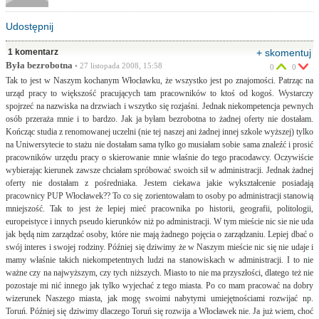
Udostępnij
1 komentarz
+ skomentuj
Była bezrobotna
• 27 listopada 2008, 15:58
0
0
Tak to jest w Naszym kochanym Włocławku, że wszystko jest po znajomości. Patrząc na
urząd pracy to większość pracujących tam pracowników to ktoś od kogoś. Wystarczy
spojrzeć na nazwiska na drzwiach i wszytko się rozjaśni. Jednak niekompetencja pewnych
osób przeraża mnie i to bardzo. Jak ja byłam bezrobotna to żadnej oferty nie dostałam.
Kończąc studia z renomowanej uczelni (nie tej naszej ani żadnej innej szkole wyższej) tylko
na Uniwersytecie to stażu nie dostałam sama tylko go musiałam sobie sama znaleźć i prosić
pracowników urzędu pracy o skierowanie mnie właśnie do tego pracodawcy. Oczywiście
wybierając kierunek zawsze chciałam spróbować swoich sił w administracji. Jednak żadnej
oferty nie dostałam z pośredniaka. Jestem ciekawa jakie wykształcenie posiadają
pracownicy PUP Włocławek?? To co się zorientowałam to osoby po administracji stanowią
mniejszość. Tak to jest że lepiej mieć pracownika po historii, geografii, politologii,
europeistyce i innych pseudo kierunków niż po administracji. W tym mieście nic sie nie uda
jak będą nim zarządzać osoby, które nie mają żadnego pojęcia o zarządzaniu. Lepiej dbać o
swój interes i swojej rodziny. Później się dziwimy że w Naszym mieście nic się nie udaje i
mamy właśnie takich niekompetentnych ludzi na stanowiskach w administracji. I to nie
ważne czy na najwyższym, czy tych niższych. Miasto to nie ma przyszłości, dlatego też nie
pozostaje mi nić innego jak tylko wyjechać z tego miasta. Po co mam pracować na dobry
wizerunek Naszego miasta, jak mogę swoimi nabytymi umiejętnościami rozwijać np.
Toruń. Później się dziwimy dlaczego Toruń się rozwija a Włocławek nie. Ja już wiem, choć