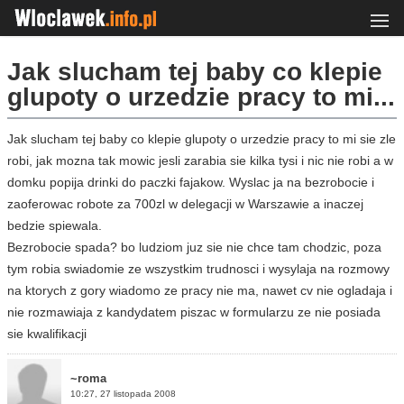
Jak slucham tej baby co klepie
glupoty o urzedzie pracy to mi...
Jak slucham tej baby co klepie glupoty o urzedzie pracy to mi sie zle
robi, jak mozna tak mowic jesli zarabia sie kilka tysi i nic nie robi a w
domku popija drinki do paczki fajakow. Wyslac ja na bezrobocie i
zaoferowac robote za 700zl w delegacji w Warszawie a inaczej
bedzie spiewala.
Bezrobocie spada? bo ludziom juz sie nie chce tam chodzic, poza
tym robia swiadomie ze wszystkim trudnosci i wysylaja na rozmowy
na ktorych z gory wiadomo ze pracy nie ma, nawet cv nie ogladaja i
nie rozmawiaja z kandydatem piszac w formularzu ze nie posiada
sie kwalifikacji
~roma
10:27, 27 listopada 2008