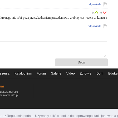
odpowiedz
0
0
 konkretnego nie robi poza przeszkadzaniem prezydentowi. zrobmy cos razem w koncu a
odpowiedz
szenia
Katalog firm
Forum
Galerie
Video
Zdrowie
Dom
Eduka
nas
dakcja portalu
oclawek.info.pl
i oraz Regulamin portalu. Używamy plików cookie do poprawnego funkcjonowania p
ormacyjny