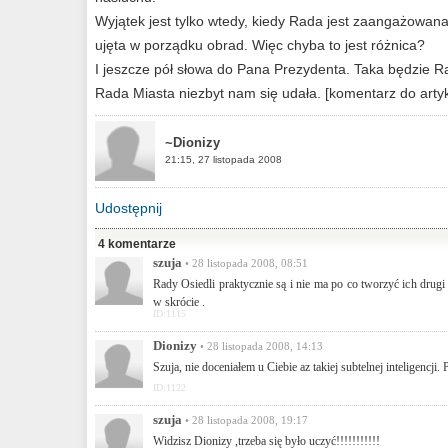
Wyjątek jest tylko wtedy, kiedy Rada jest zaangażowan
ujęta w porządku obrad. Więc chyba to jest różnica?
I jeszcze pół słowa do Pana Prezydenta. Taka będzie Ra
Rada Miasta niezbyt nam się udała. [komentarz do arty
~Dionizy
21:15, 27 listopada 2008
Udostępnij
4 komentarze
szuja
• 28 listopada 2008, 08:51
Rady Osiedli praktycznie są i nie ma po co tworzyć ich dru
w skrócie .
ID:1115
Dionizy
• 28 listopada 2008, 14:13
Szuja, nie doceniałem u Ciebie az takiej subtelnej inteligencji. 
ID:1122
szuja
• 28 listopada 2008, 19:17
Widzisz Dionizy ,trzeba się było uczyć!!!!!!!!!!!