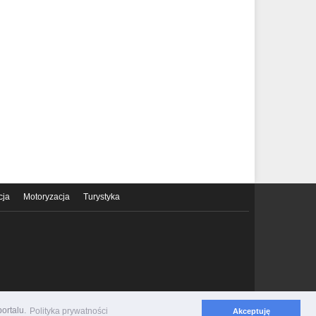
cja
Motoryzacja
Turystyka
ortalu.
Polityka prywatności
Akceptuję
Polityka prywatności
Regulamin serwisu