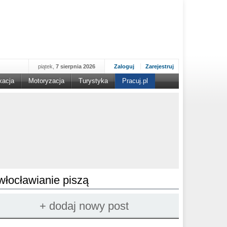
piątek,
7 sierpnia 2026
Zaloguj
Zarejestruj
kacja
Motoryzacja
Turystyka
Pracuj.pl
włocławianie piszą