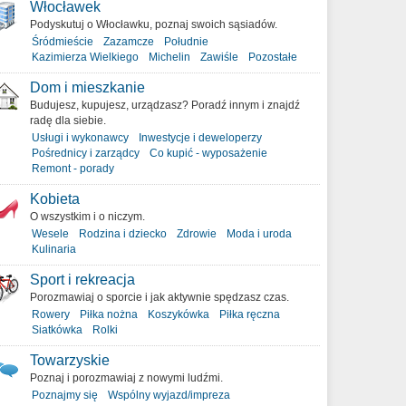
Włocławek
Podyskutuj o Włocławku, poznaj swoich sąsiadów.
Śródmieście
Zazamcze
Południe
Kazimierza Wielkiego
Michelin
Zawiśle
Pozostałe
Dom i mieszkanie
Budujesz, kupujesz, urządzasz? Poradź innym i znajdź
radę dla siebie.
Usługi i wykonawcy
Inwestycje i deweloperzy
Pośrednicy i zarządcy
Co kupić - wyposażenie
Remont - porady
Kobieta
O wszystkim i o niczym.
Wesele
Rodzina i dziecko
Zdrowie
Moda i uroda
Kulinaria
Sport i rekreacja
Porozmawiaj o sporcie i jak aktywnie spędzasz czas.
Rowery
Piłka nożna
Koszykówka
Piłka ręczna
Siatkówka
Rolki
Towarzyskie
Poznaj i porozmawiaj z nowymi ludźmi.
Poznajmy się
Wspólny wyjazd/impreza