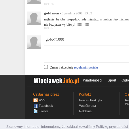
ID:1126
gold men
• 3 grudnia 2008, 13:53
najlepiej byłoby rozpędzić radę miasta... w końcu i tak nic
nie bez przerwy bitwy!!!!!!!!!!!!!
ID:1177
Znam i akceptuję
regulamin portalu
Wiadomości
Sport
Ogło
Czytaj nas przez
Kontakt
O 
RSS
Praca / Praktyki
Re
Wl
Facebook
Współpraca
Twitter
Reklama
Szanowny Internauto, informujemy, że zaktualizowaliśmy Politykę prywatnośc
wloclawek.info.pl
© 2007-2026 Włocławski Portal inf