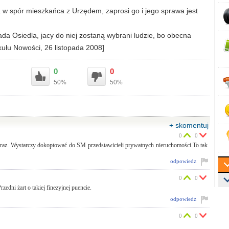
a w spór mieszkańca z Urzędem, zaprosi go i jego sprawa jest
da Osiedla, jacy do niej zostaną wybrani ludzie, bo obecna
kułu Nowości, 26 listopada 2008]
0
0
50%
50%
+ skomentuj
0
0
gi raz. Wystarczy dokoptować do SM przedstawicieli prywatnych nieruchomości.To tak
odpowiedz
0
0
Przedni żart o takiej finezyjnej puencie.
odpowiedz
0
0