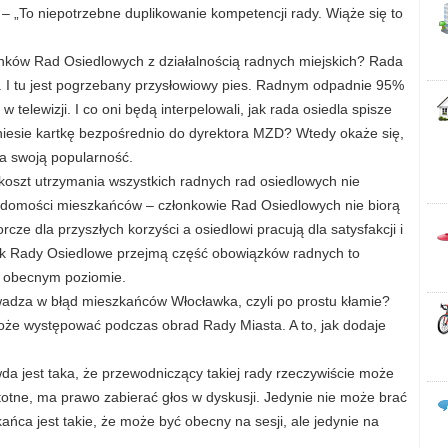
 „To niepotrzebne duplikowanie kompetencji rady. Wiąże się to
onków Rad Osiedlowych z działalnością radnych miejskich? Rada
 I tu jest pogrzebany przysłowiowy pies. Radnym odpadnie 95%
w telewizji. I co oni będą interpelowali, jak rada osiedla spisze
niesie kartkę bezpośrednio do dyrektora MZD? Wtedy okaże się,
na swoją popularność.
 koszt utrzymania wszystkich radnych rad osiedlowych nie
adomości mieszkańców – członkowie Rad Osiedlowych nie biorą
rcze dla przyszłych korzyści a osiedlowi pracują dla satysfakcji i
Jak Rady Osiedlowe przejmą część obowiązków radnych to
a obecnym poziomie.
adza w błąd mieszkańców Włocławka, czyli po prostu kłamie?
 może występować podczas obrad Rady Miasta. A to, jak dodaje
a jest taka, że przewodniczący takiej rady rzeczywiście może
totne, ma prawo zabierać głos w dyskusji. Jedynie nie może brać
ca jest takie, że może być obecny na sesji, ale jedynie na