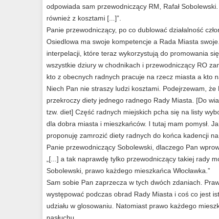
odpowiada sam przewodniczący RM, Rafał Sobolewski. –
również z kosztami [...]”.
Panie przewodniczący, po co dublować działalność czł
Osiedlowa ma swoje kompetencje a Rada Miasta swoje.
interpelacji, które teraz wykorzystują do promowania się 
wszystkie dziury w chodnikach i przewodniczący RO za
kto z obecnych radnych pracuje na rzecz miasta a kto 
Niech Pan nie straszy ludzi kosztami. Podejrzewam, że
przekroczy diety jednego radnego Rady Miasta. [Do wi
tzw. diet] Część radnych miejskich pcha się na listy wybo
dla dobra miasta i mieszkańców. I tutaj mam pomysł. 
proponuję zamrozić diety radnych do końca kadencji n
Panie przewodniczący Sobolewski, dlaczego Pan wprow
„[...] a tak naprawdę tylko przewodniczący takiej rady
Sobolewski, prawo każdego mieszkańca Włocławka.”
Sam sobie Pan zaprzecza w tych dwóch zdaniach. Prawd
występować podczas obrad Rady Miasta i coś co jest is
udziału w glosowaniu. Natomiast prawo każdego mieszkań
nasłuchu.