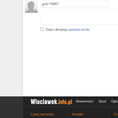
Znam i akceptuję
regulamin portalu
Wiadomości
Sport
Ogło
Czytaj nas przez
Kontakt
O 