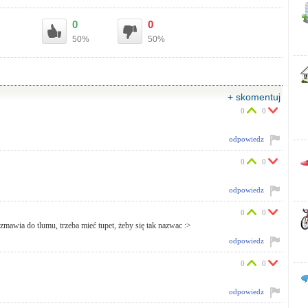
0
0
50%
50%
+ skomentuj
0
0
odpowiedz
0
0
odpowiedz
0
0
zmawia do tlumu, trzeba mieć tupet, żeby się tak nazwac :>
odpowiedz
0
0
odpowiedz