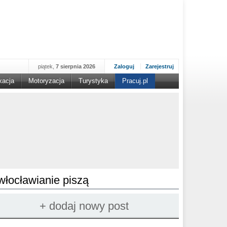
piątek,
7 sierpnia 2026
Zaloguj
Zarejestruj
kacja
Motoryzacja
Turystyka
Pracuj.pl
włocławianie piszą