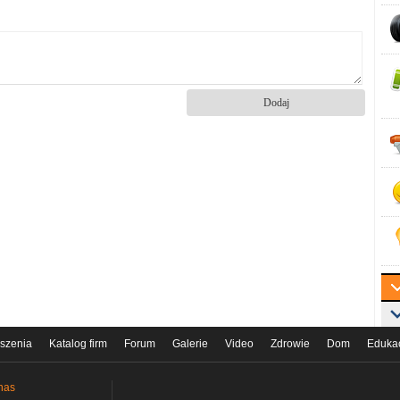
szenia
Katalog firm
Forum
Galerie
Video
Zdrowie
Dom
Eduka
nas