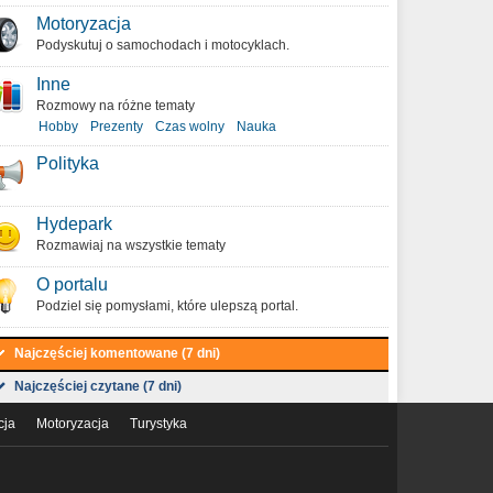
Motoryzacja
Podyskutuj o samochodach i motocyklach.
Inne
Rozmowy na różne tematy
Hobby
Prezenty
Czas wolny
Nauka
Polityka
Hydepark
Rozmawiaj na wszystkie tematy
O portalu
Podziel się pomysłami, które ulepszą portal.
Najczęściej komentowane (7 dni)
Najczęściej czytane (7 dni)
cja
Motoryzacja
Turystyka