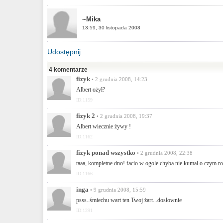
~Mika
13:59, 30 listopada 2008
Udostępnij
4 komentarze
fizyk
• 2 grudnia 2008, 14:23
Albert ożył?
ID:1159
fizyk 2
• 2 grudnia 2008, 19:37
Albert wiecznie żywy !
ID:1162
fizyk ponad wszystko
• 2 grudnia 2008, 22:38
taaa, kompletne dno! facio w ogole chyba nie kumal o czym ro
ID:1166
inga
• 9 grudnia 2008, 15:59
psss..śmiechu wart ten Twoj żart...dosłownie
ID:1291