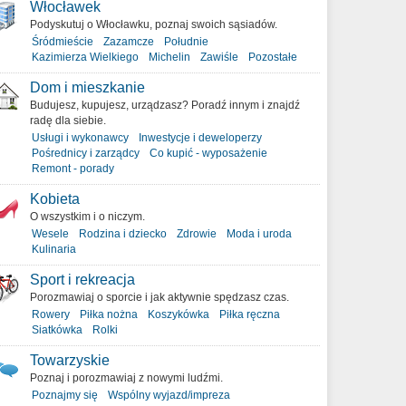
Włocławek
Podyskutuj o Włocławku, poznaj swoich sąsiadów.
Śródmieście
Zazamcze
Południe
Kazimierza Wielkiego
Michelin
Zawiśle
Pozostałe
Dom i mieszkanie
Budujesz, kupujesz, urządzasz? Poradź innym i znajdź
radę dla siebie.
Usługi i wykonawcy
Inwestycje i deweloperzy
Pośrednicy i zarządcy
Co kupić - wyposażenie
Remont - porady
Kobieta
O wszystkim i o niczym.
Wesele
Rodzina i dziecko
Zdrowie
Moda i uroda
Kulinaria
Sport i rekreacja
Porozmawiaj o sporcie i jak aktywnie spędzasz czas.
Rowery
Piłka nożna
Koszykówka
Piłka ręczna
Siatkówka
Rolki
Towarzyskie
Poznaj i porozmawiaj z nowymi ludźmi.
Poznajmy się
Wspólny wyjazd/impreza