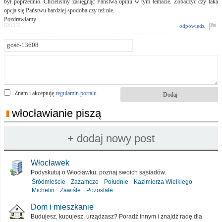
był poprzednio. Chcieliśmy zasięgnąć Państwa opinii w tym temacie. Zobaczyć czy taka
opcja się Państwu bardziej spodoba czy też nie.
Pozdrawiamy
ID:1276
odpowiedz
Znam i akceptuję
regulamin portalu
włocławianie piszą
Włocławek
Podyskutuj o Włocławku, poznaj swoich sąsiadów.
Śródmieście
Zazamcze
Południe
Kazimierza Wielkiego
Michelin
Zawiśle
Pozostałe
Dom i mieszkanie
Budujesz, kupujesz, urządzasz? Poradź innym i znajdź radę dla