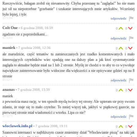
Rzeczywiście, bałagan zrobił się niesamowity. Chyba przestanę tu "zaglądać" bo nie mam
już sił na niepotrzebne "grzebanie" i szukanie interesujących mnie artykułów. Wcześniej
było lepiej, i tyle.
ID:1264
odpowiedz
Colt One
• 6 grudnia 2008, 16:59
0
0
zgadzam sie z poprzednikami...
ID:1265
odpowiedz
maniek
• 7 grudnia 2008, 12:36
0
0
ale marudzicie, część tematów tu zamieszczanych jest rzadko komentowanych i mało
interesujących czytelników wiec spadają one na dalszy plan a jak ktoś systematycznie
zagląda to aktualne będzie miał na 1 lub 2 stronie. Myślę że chodzi o to aby to co wywołuje
największe zainteresowanie było widoczne dla większości a nie opisywane gdzieś np na 8
stronie
ID:1271
odpowiedz
ananas
• 7 grudnia 2008, 15:59
0
0
maniek
z pewnościa masz rację, w ten sposób myslą twórcy tej strony. Ale upieram sie przy swoim
zdaniu, że staje się to mało czytelne. To mniej więcej tak, jakbyś w piątkowej gazecie, na
pierwszej stronie miał wiadomości z wtorku. Lipa co nie?
ID:1275
odpowiedz
wloclawek.info.pl
• 7 grudnia 2008, 19:11
0
0
Szanowni internauci w najbliższym czasie zmienimy dział "Włocławianie piszą" na taki jak