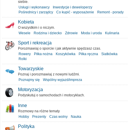
siebie.
Usługi i wykonawcy
Inwestycje i deweloperzy
Pośrednicy i zarządcy
Co kupić - wyposażenie
Remont - porady
Kobieta
O wszystkim i o niczym.
Wesele
Rodzina i dziecko
Zdrowie
Moda i uroda
Kulinaria
Sport i rekreacja
Porozmawiaj o sporcie i jak aktywnie spędzasz czas.
Rowery
Piłka nożna
Koszykówka
Piłka ręczna
Siatkówka
Rolki
Towarzyskie
Poznaj i porozmawiaj z nowymi ludźmi.
Poznajmy się
Wspólny wyjazd/impreza
Motoryzacja
Podyskutuj o samochodach i motocyklach.
Inne
Rozmowy na różne tematy
Hobby
Prezenty
Czas wolny
Nauka
Polityka