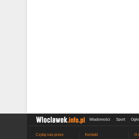
Wiadomości
Sport
Ogło
Czytaj nas przez
Kontakt
O 