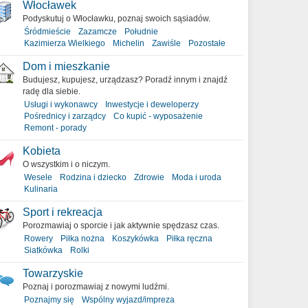
Włocławek
Podyskutuj o Włocławku, poznaj swoich sąsiadów.
Śródmieście
Zazamcze
Południe
Kazimierza Wielkiego
Michelin
Zawiśle
Pozostałe
Dom i mieszkanie
Budujesz, kupujesz, urządzasz? Poradź innym i znajdź
radę dla siebie.
Usługi i wykonawcy
Inwestycje i deweloperzy
Pośrednicy i zarządcy
Co kupić - wyposażenie
Remont - porady
Kobieta
O wszystkim i o niczym.
Wesele
Rodzina i dziecko
Zdrowie
Moda i uroda
Kulinaria
Sport i rekreacja
Porozmawiaj o sporcie i jak aktywnie spędzasz czas.
Rowery
Piłka nożna
Koszykówka
Piłka ręczna
Siatkówka
Rolki
Towarzyskie
Poznaj i porozmawiaj z nowymi ludźmi.
Poznajmy się
Wspólny wyjazd/impreza