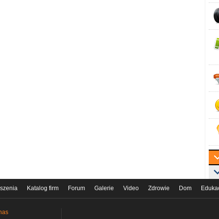
szenia
Katalog firm
Forum
Galerie
Video
Zdrowie
Dom
Eduka
nas