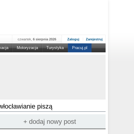
czwartek,
6 sierpnia 2026
Zaloguj
Zarejestruj
kacja
Motoryzacja
Turystyka
Pracuj.pl
włocławianie piszą