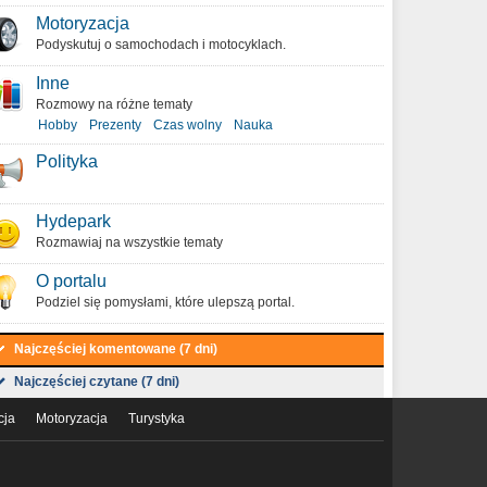
Motoryzacja
Podyskutuj o samochodach i motocyklach.
Inne
Rozmowy na różne tematy
Hobby
Prezenty
Czas wolny
Nauka
Polityka
Hydepark
Rozmawiaj na wszystkie tematy
O portalu
Podziel się pomysłami, które ulepszą portal.
Najczęściej komentowane (7 dni)
Najczęściej czytane (7 dni)
cja
Motoryzacja
Turystyka