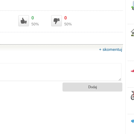
0
0
50%
50%
+ skomentuj