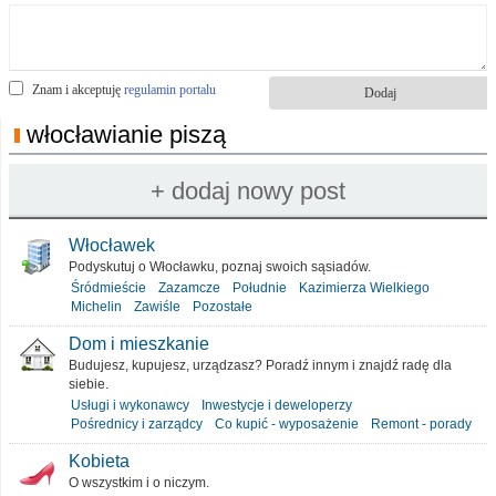
Znam i akceptuję
regulamin portalu
włocławianie piszą
Włocławek
Podyskutuj o Włocławku, poznaj swoich sąsiadów.
Śródmieście
Zazamcze
Południe
Kazimierza Wielkiego
Michelin
Zawiśle
Pozostałe
Dom i mieszkanie
Budujesz, kupujesz, urządzasz? Poradź innym i znajdź radę dla
siebie.
Usługi i wykonawcy
Inwestycje i deweloperzy
Pośrednicy i zarządcy
Co kupić - wyposażenie
Remont - porady
Kobieta
O wszystkim i o niczym.