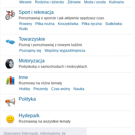
Wesele
Rodzina i dziecko
Zdrowie
Moda i uroda
Kulinaria
Sport i rekreacja
Porozmawiaj o sporcie i jak aktywnie spędzasz czas.
Rowery
Piłka nożna
Koszykówka
Piłka ręczna
Siatkówka
Rolki
Towarzyskie
Poznaj i porozmawiaj z nowymi ludźmi.
Poznajmy się
Wspólny wyjazd/impreza
Motoryzacja
Podyskutuj o samochodach i motocyklach.
Inne
Rozmowy na różne tematy
Hobby
Prezenty
Czas wolny
Nauka
Polityka
Hydepark
Rozmawiaj na wszystkie tematy
O portalu
Szanowny Internauto, informujemy, że