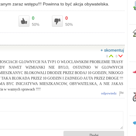
zanym zaraz wstępu!!! Powinna to być akcja obywatelska.
0
0
50%
50%
+ skomentuj
0
0
OMOSCIACH GLOWNYCH NA TVP1 O WLOCLAWSKIM PROBLEMIE TRASY
NIGDY NAWET WZMIANKI NIE BYLO, OSTATNIO W GLOWNYCH
IESZKANYC BLOKOWALI DRODZE PRZEZ BODAJ 10 GODZIN, NIKOGO
 TAKA BLOKADA PRZEZ 10 GODZIN I ZADNEGO AUTA PRZEZ DROGE !!!
 MA BYC INICJATYWA MIESZKANCOW, OBYWATELSKA, A NIE JAKAS
ia w waznych sprawach !!!!
odpowiedz