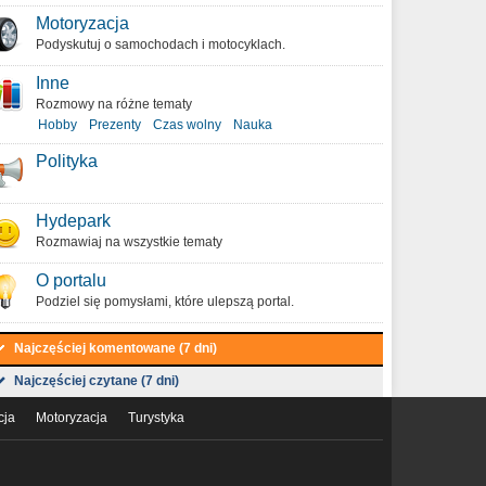
Motoryzacja
Podyskutuj o samochodach i motocyklach.
Inne
Rozmowy na różne tematy
Hobby
Prezenty
Czas wolny
Nauka
Polityka
Hydepark
Rozmawiaj na wszystkie tematy
O portalu
Podziel się pomysłami, które ulepszą portal.
Najczęściej komentowane (7 dni)
Najczęściej czytane (7 dni)
cja
Motoryzacja
Turystyka