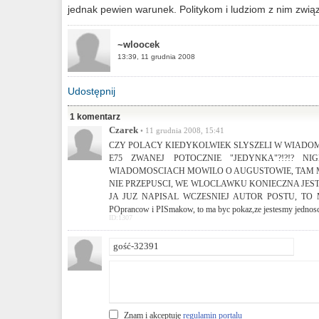
jednak pewien warunek. Politykom i ludziom z nim zwią
~wloocek
13:39, 11 grudnia 2008
Udostępnij
1 komentarz
Czarek
• 11 grudnia 2008, 15:41
CZY POLACY KIEDYKOLWIEK SLYSZELI W WIAD
E75 ZWANEJ POTOCZNIE "JEDYNKA"?!?!? 
WIADOMOSCIACH MOWILO O AUGUSTOWIE, TAM M
NIE PRZEPUSCI, WE WLOCLAWKU KONIECZNA JEST
JA JUZ NAPISAL WCZESNIEJ AUTOR POSTU, TO
POprancow i PISmakow, to ma byc pokaz,ze jestesmy jednosc
ID:1307
Znam i akceptuję
regulamin portalu