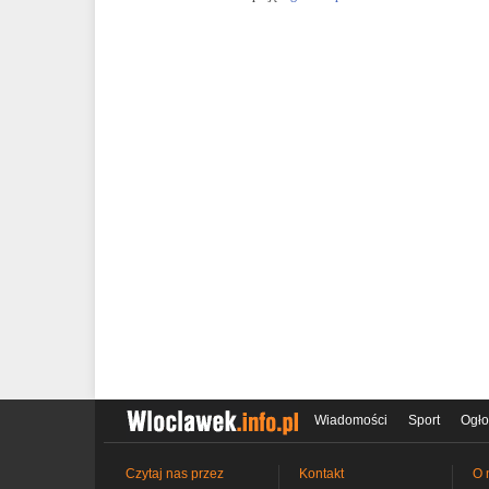
Wiadomości
Sport
Ogło
Czytaj nas przez
Kontakt
O 