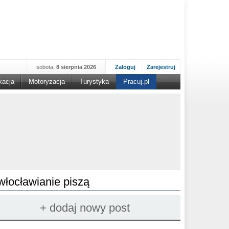
sobota,
8 sierpnia 2026
Zaloguj
Zarejestruj
kacja
Motoryzacja
Turystyka
Pracuj.pl
włocławianie piszą