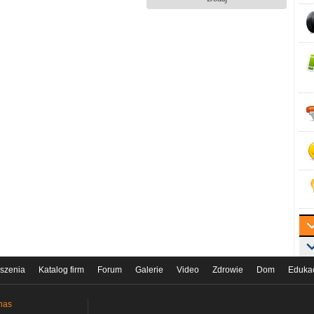
szenia
Katalog firm
Forum
Galerie
Video
Zdrowie
Dom
Eduka
nas