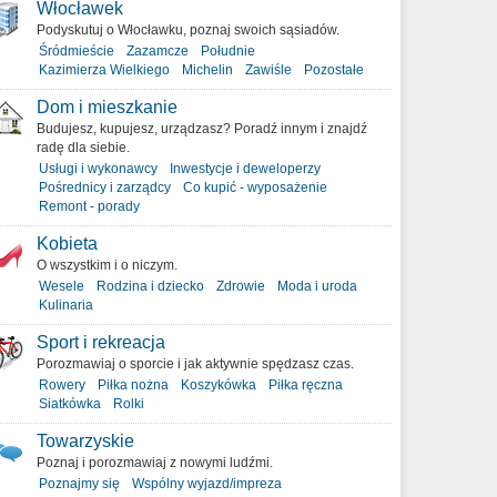
Włocławek
Podyskutuj o Włocławku, poznaj swoich sąsiadów.
Śródmieście
Zazamcze
Południe
Kazimierza Wielkiego
Michelin
Zawiśle
Pozostałe
Dom i mieszkanie
Budujesz, kupujesz, urządzasz? Poradź innym i znajdź
radę dla siebie.
Usługi i wykonawcy
Inwestycje i deweloperzy
Pośrednicy i zarządcy
Co kupić - wyposażenie
Remont - porady
Kobieta
O wszystkim i o niczym.
Wesele
Rodzina i dziecko
Zdrowie
Moda i uroda
Kulinaria
Sport i rekreacja
Porozmawiaj o sporcie i jak aktywnie spędzasz czas.
Rowery
Piłka nożna
Koszykówka
Piłka ręczna
Siatkówka
Rolki
Towarzyskie
Poznaj i porozmawiaj z nowymi ludźmi.
Poznajmy się
Wspólny wyjazd/impreza