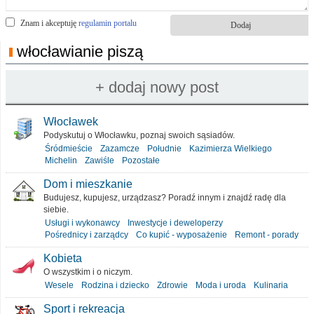
Znam i akceptuję
regulamin portalu
włocławianie piszą
Włocławek
Podyskutuj o Włocławku, poznaj swoich sąsiadów.
Śródmieście
Zazamcze
Południe
Kazimierza Wielkiego
Michelin
Zawiśle
Pozostałe
Dom i mieszkanie
Budujesz, kupujesz, urządzasz? Poradź innym i znajdź radę dla
siebie.
Usługi i wykonawcy
Inwestycje i deweloperzy
Pośrednicy i zarządcy
Co kupić - wyposażenie
Remont - porady
Kobieta
O wszystkim i o niczym.
Wesele
Rodzina i dziecko
Zdrowie
Moda i uroda
Kulinaria
Sport i rekreacja