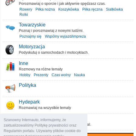
Porozmawiaj o sporcie i jak aktywnie spędzasz czas.
Rowery
Piłka nożna
Koszykówka
Piłka ręczna
Siatkówka
Rolki
Towarzyskie
Poznaj i porozmawiaj z nowymi ludźmi.
Poznajmy się
Wspólny wyjazd/impreza
Motoryzacja
Podyskutuj o samochodach i motocyklach.
Inne
Rozmowy na różne tematy
Hobby
Prezenty
Czas wolny
Nauka
Polityka
Hydepark
Rozmawiaj na wszystkie tematy
O portalu
Szanowny Internauto, informujemy, że
Podziel się pomysłami, które ulepszą portal.
zaktualizowaliśmy Politykę prywatności oraz
Regulamin portalu. Używamy plików cookie do