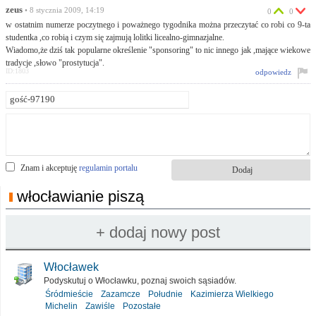
zeus
• 8 stycznia 2009, 14:19
0
0
w ostatnim numerze poczytnego i poważnego tygodnika można przeczytać co robi co 9-ta
studentka ,co robią i czym się zajmują lolitki licealno-gimnazjalne.
Wiadomo,że dziś tak popularne określenie "sponsoring" to nic innego jak ,mające wiekowe
tradycje ,słowo "prostytucja".
ID:1803
odpowiedz
Znam i akceptuję
regulamin portalu
włocławianie piszą
Włocławek
Podyskutuj o Włocławku, poznaj swoich sąsiadów.
Śródmieście
Zazamcze
Południe
Kazimierza Wielkiego
Michelin
Zawiśle
Pozostałe