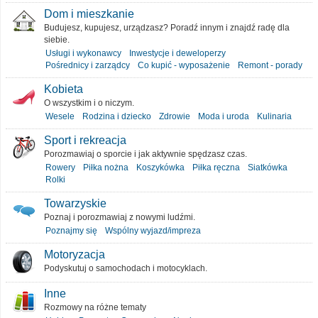
Dom i mieszkanie
Budujesz, kupujesz, urządzasz? Poradź innym i znajdź radę dla
siebie.
Usługi i wykonawcy
Inwestycje i deweloperzy
Pośrednicy i zarządcy
Co kupić - wyposażenie
Remont - porady
Kobieta
O wszystkim i o niczym.
Wesele
Rodzina i dziecko
Zdrowie
Moda i uroda
Kulinaria
Sport i rekreacja
Porozmawiaj o sporcie i jak aktywnie spędzasz czas.
Rowery
Piłka nożna
Koszykówka
Piłka ręczna
Siatkówka
Rolki
Towarzyskie
Poznaj i porozmawiaj z nowymi ludźmi.
Poznajmy się
Wspólny wyjazd/impreza
Motoryzacja
Podyskutuj o samochodach i motocyklach.
Inne
Rozmowy na różne tematy