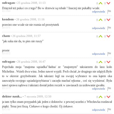
sufragan
• 25 grudnia 2008, 11:13
0
0
Dzięcioł też puka i co z tego? Bo w drzewie są robale ! Inaczej nie pukałby wcale.
ID:1569
odpowiedz
kondom
• 26 grudnia 2008, 11:16
0
0
przeciez one wcale sie nie roznia od prostytutek
ID:1571
odpowiedz
cham
• 26 grudnia 2008, 11:57
0
0
"jak suka nie da, to pies nie ruszy"
proste
ID:1572
odpowiedz
sufragan
• 26 grudnia 2008, 16:47
0
0
Pojechała moja "znajoma sąsiadka"/ładna/ ze "znajomym" taksiarzem do lasu koło
Michelina . Wzieli dwa wina. Jedno nawet wypili. Pech chciał ,że drugiego nie zdążyli.Było
to w okresie grzybobranie. Jak taksiarz legł na swojej wybrance to ona kątem oka
zauważyła swojego sąsiada/grzybiarza/ i zaczęła machać rękoma , coś się wydzierać. Była
nawt sprawa sądowa i taksiarz dostał jeden roczek w zawiasach za usiłowanie gwałtu.
ID:1575
odpowiedz
doktor nauk...
• 7 stycznia 2009, 12:50
0
0
ja tam tylko znam przypadek jak jeden z doktorów z pewnej uczelni z Włocławka rozdawał
piątki. Teraz jest fiszą. Ciekawe o kogo chodzi. Oj ciekawe.
ID:1781
odpowiedz