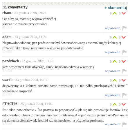
11 komentarzy
+ skomentuj
cham
• 23 grudnia 2008, 00:26
0
0
i że niby co, mam się wypowiedzieć? :)
jeszcze nie miałem przyjemności
ID:1548
odpowiedz
adam
• 23 grudnia 2008, 11:24
0
0
Najprawdopodobniej pan profesor nie był dowartościowany i nie miał nigdy kobiety :)
Przecież nikt nikogo nie zmusza wszystko jest dobrowolne.
ID:1552
odpowiedz
pazdzioch
• 23 grudnia 2008, 11:51
0
0
jacy biznesmeni takie obyczaje, skutki napewno odczuja wszyscy:)
ID:1553
odpowiedz
wacek
• 23 grudnia 2008, 19:14
0
0
dziewczyny a i kobiety czasami same prowokują / i nie tylko przełożonych/ i same "
wchodzą w rozporek".
ID:1557
odpowiedz
STACHA
• 25 grudnia 2008, 11:06
0
0
Jest takie powiedzenie - "co pozycja to propozycja"- jak się nie prowokuje facetów i się
odpowiednio ubiera to nie powinno być problemów.Ale jest jeszcze jedno Szef-Pies -musi
się dowartościować/wiek średni/i szuka małolatek - a później są problemy.
ID:1568
odpowiedz