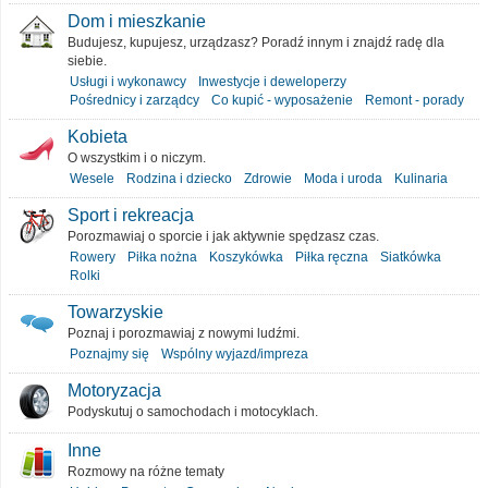
Dom i mieszkanie
Budujesz, kupujesz, urządzasz? Poradź innym i znajdź radę dla
siebie.
Usługi i wykonawcy
Inwestycje i deweloperzy
Pośrednicy i zarządcy
Co kupić - wyposażenie
Remont - porady
Kobieta
O wszystkim i o niczym.
Wesele
Rodzina i dziecko
Zdrowie
Moda i uroda
Kulinaria
Sport i rekreacja
Porozmawiaj o sporcie i jak aktywnie spędzasz czas.
Rowery
Piłka nożna
Koszykówka
Piłka ręczna
Siatkówka
Rolki
Towarzyskie
Poznaj i porozmawiaj z nowymi ludźmi.
Poznajmy się
Wspólny wyjazd/impreza
Motoryzacja
Podyskutuj o samochodach i motocyklach.
Inne
Rozmowy na różne tematy