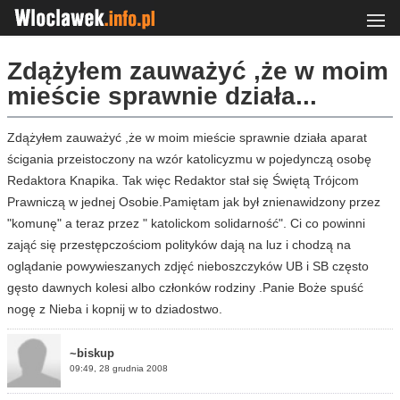
Zdążyłem zauważyć ,że w moim
mieście sprawnie działa...
Zdążyłem zauważyć ,że w moim mieście sprawnie działa aparat
ścigania przeistoczony na wzór katolicyzmu w pojedynczą osobę
Redaktora Knapika. Tak więc Redaktor stał się Świętą Trójcom
Prawniczą w jednej Osobie.Pamiętam jak był znienawidzony przez
"komunę" a teraz przez " katolickom solidarność". Ci co powinni
zająć się przestępczościom polityków dają na luz i chodzą na
oglądanie powywieszanych zdjęć nieboszczyków UB i SB często
gęsto dawnych kolesi albo członków rodziny .Panie Boże spuść
nogę z Nieba i kopnij w to dziadostwo.
~biskup
09:49, 28 grudnia 2008