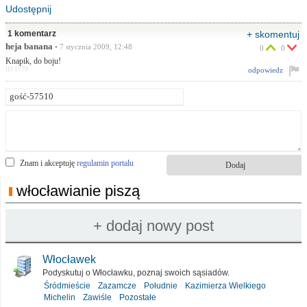
Udostępnij
1 komentarz
+ skomentuj
heja banana
• 7 stycznia 2009, 12:48
0
0
Knapik, do boju!
ID:1779
odpowiedz
Znam i akceptuję
regulamin portalu
włocławianie piszą
Włocławek
Podyskutuj o Włocławku, poznaj swoich sąsiadów.
Śródmieście
Zazamcze
Południe
Kazimierza Wielkiego
Michelin
Zawiśle
Pozostałe