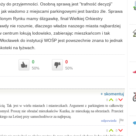
ży do przyjemności. Osobną sprawą jest "trafność decyzji"
 jak wiadomo z miejscami parkingowymi jest bardzo źle. Sprawa
lonym Rynku mamy ślizgawkę, finał Wielkiej Orkiestry
awdy nie rozumie, dlaczego władze naszego miasta najbardziej
 centrum lokują lodowisko, zabierając mieszkańcom i tak
Włocławek do instytucji WOŚP jest powszechnie znana to jednak
koteki na łyżwach.
0
0
50%
50%
+ skomentuj
0
0
ią. Tak jest w wielu miastach i miasteczkach. Argument z parkingiem to całkowity
omysł. Proszę nie obrażać mieszkańców Kazika, że mieszkają na obrzeżach. Przecież
skiego na Leśnej przy samochodówce za najlepszą.
odpowiedz
0
0