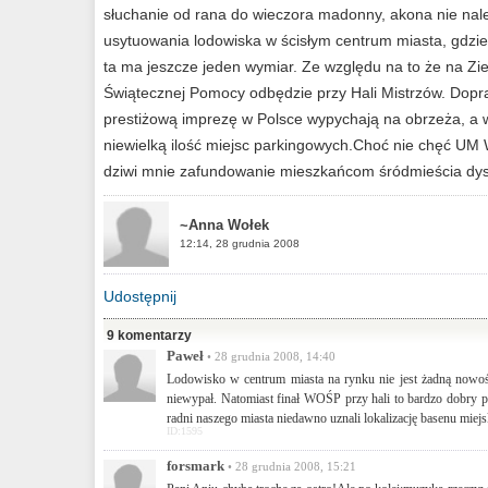
słuchanie od rana do wieczora madonny, akona nie nale
usytuowania lodowiska w ścisłym centrum miasta, gdzie
ta ma jeszcze jeden wymiar. Ze względu na to że na Zie
Świątecznej Pomocy odbędzie przy Hali Mistrzów. Dopr
prestiżową imprezę w Polsce wypychają na obrzeża, a w
niewielką ilość miejsc parkingowych.Choć nie chęć UM 
dziwi mnie zafundowanie mieszkańcom śródmieścia dys
~Anna Wołek
12:14, 28 grudnia 2008
Udostępnij
9 komentarzy
Paweł
• 28 grudnia 2008, 14:40
Lodowisko w centrum miasta na rynku nie jest żadną nowośc
niewypał. Natomiast finał WOŚP przy hali to bardzo dobry p
radni naszego miasta niedawno uznali lokalizację basenu miej
ID:1595
forsmark
• 28 grudnia 2008, 15:21