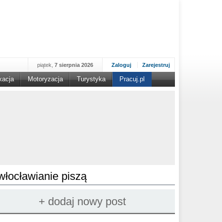
piątek,
7 sierpnia 2026
Zaloguj
Zarejestruj
kacja
Motoryzacja
Turystyka
Pracuj.pl
włocławianie piszą