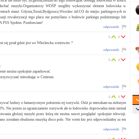
wiście nie może być za głośna,można do tego zobowiązać obsługę lodowiska.W końcu
 słuchać muzyki.Organizatorzy WOŚP mogliby wykorzystać element lodowiska w
 centrach miast: Gdynia,Toruń,Bydgoszcz,Wrocław itd.CO do miejsc parkingowych to
okazji rewaloryzacji tego placu nie pomyślano o budowie parkingu podziemnego lub
ALA PSS Społem. Pozdrawiam!
odpowiedz
0
0
 mi się pytał gdzie jest we Włocławku wieżowiec ?
odpowiedz
0
0
.
asenie można spokojnie zaparkować.
ię przyzwyczaić mieszkając w Centrum.
odpowiedz
0
0
ywać bzdury o fantastycznym położeniu tej rozrywki. Otóż ja mieszkam na zielonym
100%. Nie jestem za ograniczaniem rozrywek ale to lodowisko doprowadza mnie niemal
wania głośnej muzyki przez którą nie można nawet pooglądać spokojnie telewizji.
o rano zostałam obudzona muzyką disco polo. Nie wiem kto jest odpowiedzialny za ten
odpowiedz