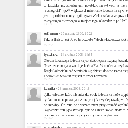
Pani Aniu chyba trochę za ostro!Ale po kolei:muzyka rzeczy
to ludziska przychodzą tam pojeżdzić na łyżwach a nie
"scenografii" itp.W większości miast takie lodowiska są w
jest to problem natury ogólniejszej.Wielka szkoda że przy 
estetycznego piętrowego w miejsce tego szkaradztwa pt. H
ID:1596
sufragan
• 28 grudnia 2008, 18:21
Fakt ta Hala to jest To co jest ozdobą Włocławka.Jeszcze ktoś
ID:1598
lyzwiarz
• 28 grudnia 2008, 18:35
Obecna lokalizacja lodowiska jest dużo lepsza niż przy basenie
Teraz dzieci moga łatwo dojechać na Plac Wolności, a przy b
Dzięki lodowisku coś w mieście się dzieje i do tego trzeba s
Lodowisku w takim miejscu to rzecz normalna.
ID:1599
kamila
• 28 grudnia 2008, 20:18
Tylko człowiek który nie mieszka obok lodowiska może wypis
rynku i to co napisała pani Anna jest jak zwykle prawdą w 
do nerwicy. Od rana do wieczora mam przyjemność wysłuchi
Najbardziej żenująca sytuacja była w I dzień świąt, kiedy t
bezsens, ale na pewno nie przysporzy mu to wyborców.
ID:1600
pazdzioch
• 29 grudnia 2008, 20:57