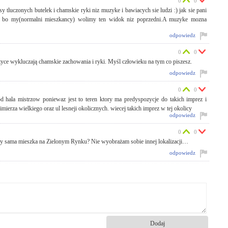
0
0
 tluczonych butelek i chamskie ryki niz muzyke i bawiacych sie ludzi :) jak sie pani
ret bo my(normalni mieszkancy) wolimy ten widok niz poprzedni.A muzyke mozna
odpowiedz
0
0
zyce wykluczają chamskie zachowania i ryki. Myśl człowieku na tym co piszesz.
odpowiedz
0
0
d hala mistrzow poniewaz jest to teren ktory ma predyspozycje do takich imprez i
imierza wielkiego oraz ul lesneji okolicznych. wiecej takich imprez w tej okolicy
odpowiedz
0
0
czy sama mieszka na Zielonym Rynku? Nie wyobrażam sobie innej lokalizacji…
odpowiedz