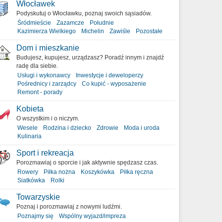
Włocławek
Podyskutuj o Włocławku, poznaj swoich sąsiadów.
Śródmieście
Zazamcze
Południe
Kazimierza Wielkiego
Michelin
Zawiśle
Pozostałe
Dom i mieszkanie
Budujesz, kupujesz, urządzasz? Poradź innym i znajdź
radę dla siebie.
Usługi i wykonawcy
Inwestycje i deweloperzy
Pośrednicy i zarządcy
Co kupić - wyposażenie
Remont - porady
Kobieta
O wszystkim i o niczym.
Wesele
Rodzina i dziecko
Zdrowie
Moda i uroda
Kulinaria
Sport i rekreacja
Porozmawiaj o sporcie i jak aktywnie spędzasz czas.
Rowery
Piłka nożna
Koszykówka
Piłka ręczna
Siatkówka
Rolki
Towarzyskie
Poznaj i porozmawiaj z nowymi ludźmi.
Poznajmy się
Wspólny wyjazd/impreza