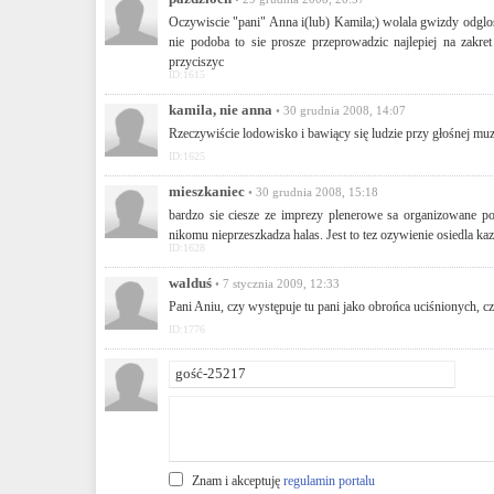
Oczywiscie "pani" Anna i(lub) Kamila;) wolala gwizdy odglosy
nie podoba to sie prosze przeprowadzic najlepiej na zak
przyciszyc
ID:1615
kamila, nie anna
• 30 grudnia 2008, 14:07
Rzeczywiście lodowisko i bawiący się ludzie przy głośnej mu
ID:1625
mieszkaniec
• 30 grudnia 2008, 15:18
bardzo sie ciesze ze imprezy plenerowe sa organizowane po
nikomu nieprzeszkadza halas. Jest to tez ozywienie osiedla kaz
ID:1628
walduś
• 7 stycznia 2009, 12:33
Pani Aniu, czy występuje tu pani jako obrońca uciśnionych, 
ID:1776
Znam i akceptuję
regulamin portalu