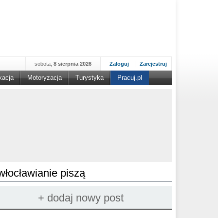
sobota,
8 sierpnia 2026
Zaloguj
Zarejestruj
kacja
Motoryzacja
Turystyka
Pracuj.pl
włocławianie piszą