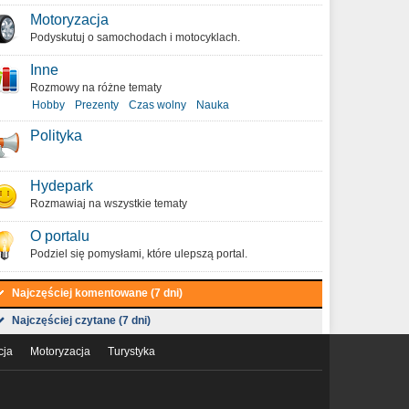
Motoryzacja
Podyskutuj o samochodach i motocyklach.
Inne
Rozmowy na różne tematy
Hobby
Prezenty
Czas wolny
Nauka
Polityka
Hydepark
Rozmawiaj na wszystkie tematy
O portalu
Podziel się pomysłami, które ulepszą portal.
Najczęściej komentowane (7 dni)
Najczęściej czytane (7 dni)
cja
Motoryzacja
Turystyka