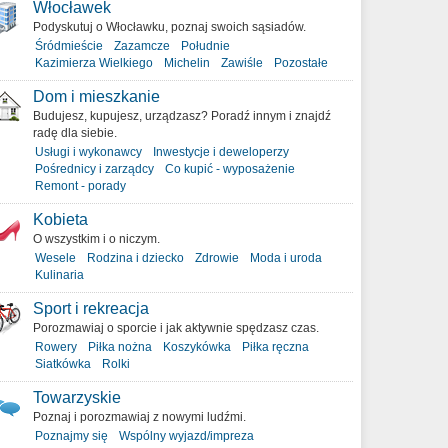
Włocławek
Podyskutuj o Włocławku, poznaj swoich sąsiadów.
Śródmieście
Zazamcze
Południe
Kazimierza Wielkiego
Michelin
Zawiśle
Pozostałe
Dom i mieszkanie
Budujesz, kupujesz, urządzasz? Poradź innym i znajdź
radę dla siebie.
Usługi i wykonawcy
Inwestycje i deweloperzy
Pośrednicy i zarządcy
Co kupić - wyposażenie
Remont - porady
Kobieta
O wszystkim i o niczym.
Wesele
Rodzina i dziecko
Zdrowie
Moda i uroda
Kulinaria
Sport i rekreacja
Porozmawiaj o sporcie i jak aktywnie spędzasz czas.
Rowery
Piłka nożna
Koszykówka
Piłka ręczna
Siatkówka
Rolki
Towarzyskie
Poznaj i porozmawiaj z nowymi ludźmi.
Poznajmy się
Wspólny wyjazd/impreza