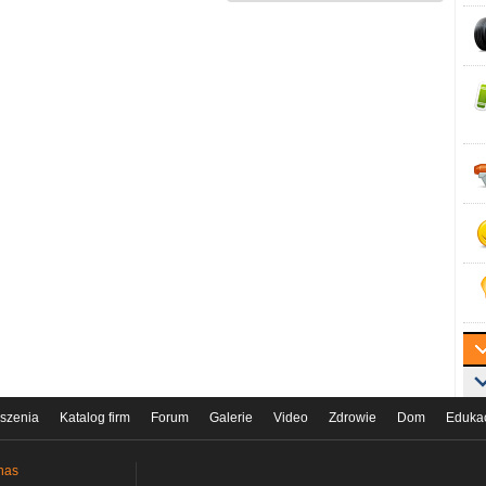
szenia
Katalog firm
Forum
Galerie
Video
Zdrowie
Dom
Eduka
nas