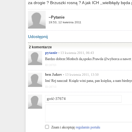
za drogie ? Brzuszki rosną ? A jak ICH ,,wielbłądy będa 
~Pytanie
19:53, 12 kwietnia 2011
Udostępnij
2 komentarze
pytanie
• 13 kwietnia 2011, 06:43
Bardzo dobrze.Motłoch da,spoko.Prawda @wyborca a nawet 
ID:28703
ben Jakov
• 13 kwietnia 2011, 13:50
Imć Rej nauczał: Ksiądz wini pana, pan księdza, a nam biedny
ID:28713
Znam i akceptuję
regulamin portalu