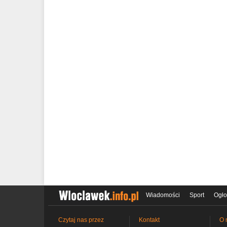
Wiadomości
Sport
Ogło
Czytaj nas przez
Kontakt
O 