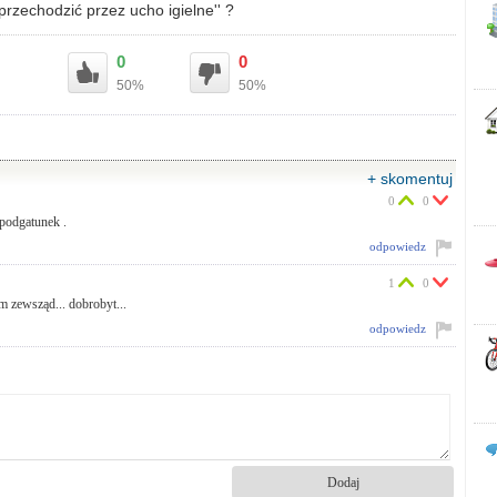
przechodzić przez ucho igielne'' ?
0
0
50%
50%
+ skomentuj
0
0
podgatunek .
odpowiedz
1
0
m zewsząd... dobrobyt...
odpowiedz