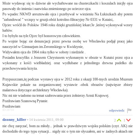
Może wydawąc się to dziwne ale wychaftowane na chusteczkachi i koszulach inicjły ojca
pasowały do imienia i nazwiska zmienionego po ucieczce ojca.
Po wpadec NKWD aresztowało ojca i pszebywał w wiezieniu Na Łukiszkach aby potem
"zafundować " wczqsy w gruzji-obóż kotrolno-filtracyjny Nr 0331 w Kutaisi,.
Ojciec wróćił do Polskiw 1946 roku dzięki gruzińskiej lekarc3e ,której wykonywał wzory
haftów.
I to bybyło na tyle.Ojcec był honorowym człowiekiem.
Po wojnie bojąc sie denuncjacji przez pewna osobę we Włocławku podjął pracę jako
nauczyciel w Gimnazjum im.Zeromskiego w Kwidzynie,
Widywałem ojca do 1964 roku tylko w soboty i niedziele .
Posiadm krucyfiks z Jezusem Chrystusem wykonanym w obozie w Kutaisi przez ojca a
wykonany z kośći wielbładziej. oraz wydłubane z jednolitego drewna pudełko do
przechowywania krzyża.
Przypuszczam,żę podczas wystawy ojca w 2012 roku z okazji 100-tnych urodzin Muzeum
Kujawskie pokaże na zorganizowanej wystawie -obok obrazów (najwięsze zbiory
malarstwa dotyczące architektury Włocławka).
Nic mi nie wiadomo na temat szabrowania przez żołnierzy Armii Krajowej.
Pozdrawiam Szanowną Pytanie.
Pozdrawiam
ID:28718
odpowiedz
dzonny_killer
• 14 kwietnia 2011, 09:00
2
1
nie chcę zaręczać, bom za młody... jednak w prawdziwym wojsku polskim (czyt. AK) nie
dochodziło do tego typu sytuacji... nigdy nic o tym nie słyszałem, ani w żadnych aktach nie