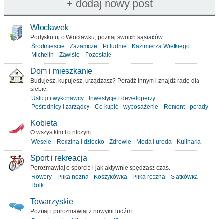
Włocławek
Podyskutuj o Włocławku, poznaj swoich sąsiadów.
Śródmieście
Zazamcze
Południe
Kazimierza Wielkiego
Michelin
Zawiśle
Pozostałe
Dom i mieszkanie
Budujesz, kupujesz, urządzasz? Poradź innym i znajdź radę dla
siebie.
Usługi i wykonawcy
Inwestycje i deweloperzy
Pośrednicy i zarządcy
Co kupić - wyposażenie
Remont - porady
Kobieta
O wszystkim i o niczym.
Wesele
Rodzina i dziecko
Zdrowie
Moda i uroda
Kulinaria
Sport i rekreacja
Porozmawiaj o sporcie i jak aktywnie spędzasz czas.
Rowery
Piłka nożna
Koszykówka
Piłka ręczna
Siatkówka
Rolki
Towarzyskie
Poznaj i porozmawiaj z nowymi ludźmi.