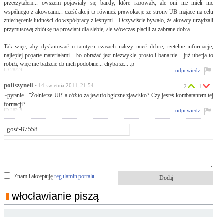
przeczytałem... owszem pojawiały się bandy, które rabowały, ale oni nie mieli nic
wspólnego z akowcami... cześć akcji to również prowokacje ze strony UB mające na celu
zniechęcenie ludności do współpracy z leśnymi... Oczywiście bywało, że akowcy urządzali
przymusową zbiórkę na prowiant dla siebie, ale wówczas płacili za zabrane dobra...
Tak więc, aby dyskutować o tamtych czasach należy mieć dobre, rzetelne informacje,
najlepiej poparte materiałami... bo obrażać jest niezwykle prosto i banalnie... już ubecja to
robiła, więc nie bądźcie do nich podobnie... chyba że... :p
ID:28724
odpowiedz
poliszynell
• 14 kwietnia 2011, 21:54
2
1
~pytanie - "Żołnierze UB"a cóż to za jewufologiczne zjawisko? Czy jesteś kombatantem tej
formacji?
ID:28745
odpowiedz
Znam i akceptuję
regulamin portalu
włocławianie piszą