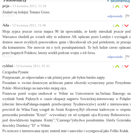
5 komentarzy
+ skomentuj
peja
• 13 kwietnia 2011, 11:34
5
2
Znalazł się kolejny Tomasz Gross.
ID:28710
odpowiedz
Ada
• 13 kwietnia 2011, 11:46
3
5
Moja zyjaca jeszcze ciocia majaca 90 lat opowiadala, ze kiedy mieszkali jeszcze pod
Warszawa chodzili po wsiach niby to zolnierze AK oplacani przez Londyn i wyciagali z
domow nawet zwyklych pracownikow gmin i likwidowali ich pod pretekstem, ze pracuja
dla komunistow. Nie mowcie mi o tych pseudopatriotach. To byli ludzie czesto oplacani
przez bogatych Polakow, ktorzy uciekli podczas wojny z ich forsa.
ID:28711
odpowiedz
cykluś
• 14 kwietnia 2011, 01:41
2
1
Czcigodna Pytanie.
Przepraszam ,że odpowiadam o tak póżnej porze ,ale byłem bardzo zajęty.
Posiadam w swoim domowym archiwum patent oficerski wystawiony przez Prezydenta
Polski -Mościckiego na nazwisko mojeg ojca.
Poniewaz przed wojna studiował w Wilnie na Uniwerstecie im.Stefana Batorego na
wydziale Sztuk Pięknych w czasie okupacji najpierw Sowieckiej-internowany w Połądze
(obecnie litewskaPalanga-majatek przedwojenny Tyszkiewiczów) uciekł z internowania i
powrócił do Wilna.Tutaj wstąpił do Armii Krajowej.Był oficerem kadrowym w stopniu
porucznika pseudonim "Krzyś" -wywodzacy sie od sympatii ojca Krystny Bohuszewicz-
pod dowództwem kapitana :Kmity","Czarnego"(obydwa pseudomimu Jóżefa Grzesiaka
dowódcy Dzielnicy "D" w Wilnie.
Po ucieczce z internowania ojciec zmienil imie i nazwisko i występował jako Feliks Kułak.