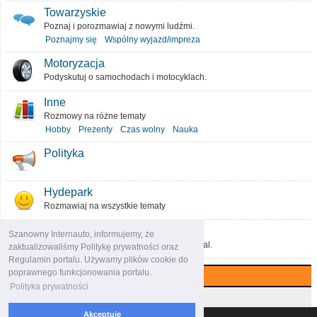
Towarzyskie
Poznaj i porozmawiaj z nowymi ludźmi.
Poznajmy się
Wspólny wyjazd/impreza
Motoryzacja
Podyskutuj o samochodach i motocyklach.
Inne
Rozmowy na różne tematy
Hobby
Prezenty
Czas wolny
Nauka
Polityka
Hydepark
Rozmawiaj na wszystkie tematy
O portalu
Szanowny Internauto, informujemy, że
Podziel się pomysłami, które ulepszą portal.
zaktualizowaliśmy Politykę prywatności oraz
Regulamin portalu. Używamy plików cookie do
poprawnego funkcjonowania portalu.
Najczęściej komentowane (7 dni)
Polityka prywatności
Najczęściej czytane (7 dni)
Akceptuję