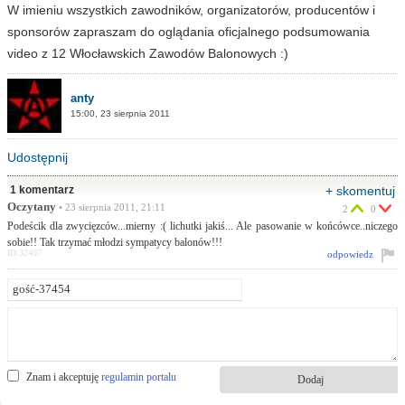
W imieniu wszystkich zawodników, organizatorów, producentów i
sponsorów zapraszam do oglądania oficjalnego podsumowania
video z 12 Włocławskich Zawodów Balonowych :)
anty
15:00, 23 sierpnia 2011
Udostępnij
1 komentarz
+ skomentuj
Oczytany
• 23 sierpnia 2011, 21:11
2
0
Podeścik dla zwycięzców...mierny :( lichutki jakiś... Ale pasowanie w końcówce..niczego
sobie!! Tak trzymać młodzi sympatycy balonów!!!
ID:32407
odpowiedz
Znam i akceptuję
regulamin portalu