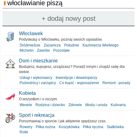
włocławianie piszą
Włocławek
Podyskutuj o Włocławku, poznaj swoich sąsiadów.
Śródmieście
Zazamcze
Południe
Kazimierza Wielkiego
Michelin
Zawiśle
Pozostałe
Dom i mieszkanie
Budujesz, kupujesz, urządzasz? Poradź innym i znajdź radę dla
siebie.
Usługi i wykonawcy
Inwestycje i deweloperzy
Pośrednicy i zarządcy
Co kupić - wyposażenie
Remont - porady
Kobieta
O wszystkim i o niczym.
Wesele
Rodzina i dziecko
Zdrowie
Moda i uroda
Kulinaria
Sport i rekreacja
Porozmawiaj o sporcie i jak aktywnie spędzasz czas.
Rowery
Piłka nożna
Koszykówka
Piłka ręczna
Siatkówka
Rolki