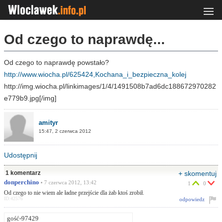
Od czego to naprawdę...
Od czego to naprawdę powstało?
http://www.wiocha.pl/625424,Kochana_i_bezpieczna_kolej
http://img.wiocha.pl/linkimages/1/4/1491508b7ad6dc188672970282
e779b9.jpg[/img]
amityr
15:47, 2 czerwca 2012
Udostępnij
1 komentarz
+ skomentuj
donperchino
• 7 czerwca 2012, 13:42
1
0
Od czego to nie wiem ale ładne przejście dla żab ktoś zrobił.
ID:42576
odpowiedz