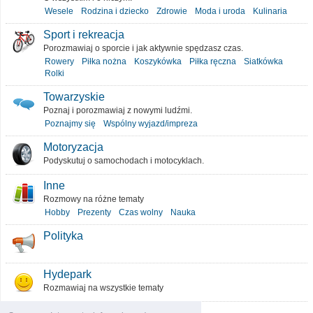
Wesele
Rodzina i dziecko
Zdrowie
Moda i uroda
Kulinaria
Sport i rekreacja
Porozmawiaj o sporcie i jak aktywnie spędzasz czas.
Rowery
Piłka nożna
Koszykówka
Piłka ręczna
Siatkówka
Rolki
Towarzyskie
Poznaj i porozmawiaj z nowymi ludźmi.
Poznajmy się
Wspólny wyjazd/impreza
Motoryzacja
Podyskutuj o samochodach i motocyklach.
Inne
Rozmowy na różne tematy
Hobby
Prezenty
Czas wolny
Nauka
Polityka
Hydepark
Rozmawiaj na wszystkie tematy
O portalu