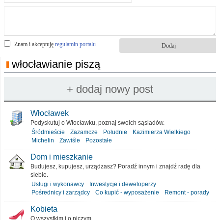
Znam i akceptuję
regulamin portalu
włocławianie piszą
Włocławek
Podyskutuj o Włocławku, poznaj swoich sąsiadów.
Śródmieście
Zazamcze
Południe
Kazimierza Wielkiego
Michelin
Zawiśle
Pozostałe
Dom i mieszkanie
Budujesz, kupujesz, urządzasz? Poradź innym i znajdź radę dla
siebie.
Usługi i wykonawcy
Inwestycje i deweloperzy
Pośrednicy i zarządcy
Co kupić - wyposażenie
Remont - porady
Kobieta
O wszystkim i o niczym.