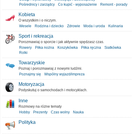
Pośrednicy i zarządcy
Co kupić - wyposażenie
Remont - porady
Kobieta
O wszystkim i o niczym.
Wesele
Rodzina i dziecko
Zdrowie
Moda i uroda
Kulinaria
Sport i rekreacja
Porozmawiaj o sporcie i jak aktywnie spędzasz czas.
Rowery
Piłka nożna
Koszykówka
Piłka ręczna
Siatkówka
Rolki
Towarzyskie
Poznaj i porozmawiaj z nowymi ludźmi.
Poznajmy się
Wspólny wyjazd/impreza
Motoryzacja
Podyskutuj o samochodach i motocyklach.
Inne
Rozmowy na różne tematy
Hobby
Prezenty
Czas wolny
Nauka
Polityka