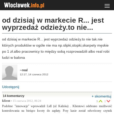
od dzisiaj w markecie R... jest
wyprzedaż odzieży.to nie...
od dzisiaj w markecie R... jest wyprzedaż odzieży.to nie tak.nie
których produktów w ogóle nie ma np.slipki,stopki,skarpety męskie
po 1 zł.albo pracownicy to między sobą rozprowadzili albo real robi
ludzi w balona
~real
12:17, 14 czerwca 2012
Udostępnij
14 komentarzy
+ skomentuj
klient
• 15 czerwca 2012, 06:24
9
1
Podobne "innowacje" wprowadził Lidl (ul Kaliska) . Klientowi odebrano możliwość
kontrolowania na bieżąco kwoty do zapłaty. Przy kasie został odwrócony czytnik