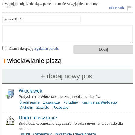
dwa pojęcia nigdy nie idą w parze - no może za wyjątkiem reklamy ...
ID:42852
odpowiedz
Znam i akceptuję
regulamin portalu
włocławianie piszą
Włocławek
Podyskutuj o Włocławku, poznaj swoich sąsiadów.
Śródmieście
Zazamcze
Południe
Kazimierza Wielkiego
Michelin
Zawiśle
Pozostałe
Dom i mieszkanie
Budujesz, kupujesz, urządzasz? Poradź innym i znajdź radę dla
siebie.
Usługi i wykonawcy
Inwestycje i deweloperzy