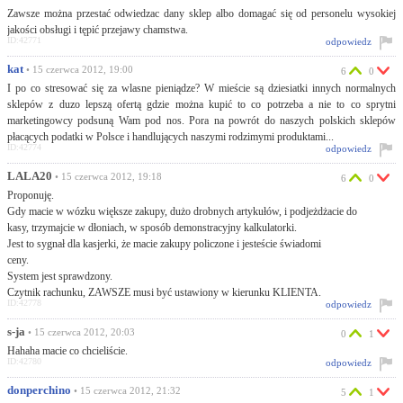
Zawsze można przestać odwiedzac dany sklep albo domagać się od personelu wysokiej
jakości obsługi i tępić przejawy chamstwa.
ID:42771
odpowiedz
kat
• 15 czerwca 2012, 19:00
6
0
I po co stresować się za wlasne pieniądze? W mieście są dziesiatki innych normalnych
sklepów z duzo lepszą ofertą gdzie można kupić to co potrzeba a nie to co sprytni
marketingowcy podsuną Wam pod nos. Pora na powrót do naszych polskich sklepów
płacących podatki w Polsce i handlujących naszymi rodzimymi produktami...
ID:42774
odpowiedz
LALA20
• 15 czerwca 2012, 19:18
6
0
Proponuję.
Gdy macie w wózku większe zakupy, dużo drobnych artykułów, i podjeżdżacie do
kasy, trzymajcie w dłoniach, w sposób demonstracyjny kalkulatorki.
Jest to sygnał dla kasjerki, że macie zakupy policzone i jesteście świadomi
ceny.
System jest sprawdzony.
Czytnik rachunku, ZAWSZE musi być ustawiony w kierunku KLIENTA.
ID:42778
odpowiedz
s-ja
• 15 czerwca 2012, 20:03
0
1
Hahaha macie co chcieliście.
ID:42780
odpowiedz
donperchino
• 15 czerwca 2012, 21:32
5
1