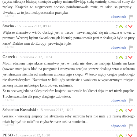
(wyświetlacz) z bieżącą kwotą do zapłaty uniemożliwiając stałą kontrolę klientowi sumy do
zapłaty. Kasjerka w niegrzeczny sposób poinformowała mnie, że takie są przepisy .
Uważam, że to jest niedopuszczalna praktyka .
ID:42751
odpowiedz
Stacha
• 15 czerwca 2012, 09:42
7
0
Większe chamstwo wśród obsługi jest w Tesco - nawet zapytać się nie można o towar z
promocji.Wczoraj byłam świadkiem jak klientkę potraktowała pani z obsługi/a było to przy
kasie/ .Daleko nam do Europy- prowincja i tyle.
ID:42760
odpowiedz
Goszek
• 15 czerwca 2012, 10:34
5
2
Moim zdaniem najwieksze chamstwo jest w realu nie dosc ze nabijaja klienta na kase
(zawsze mam jakis blad na paragonie i zawyzona cene) to jeszcze obsluga wraz z ochrona
jest strasznie niemila od niedawna unikam tego sklepu. W tesco nigdy czegos podobnego
nie doswiadczylam. Natomiast w lidlu gdy stanie sie z wozkiem w wyznaczonym miejscu
za kasą można na bieżąco kontrolowac rachunek.
Za to bez wzgledu na sklep niektóre kasjerki sa niemiłe bo klienci daja im też niezle popalic.
Troche szacunku dla pracy drugiego czlowieka.
ID:42761
odpowiedz
Sebastian Kowalski
• 15 czerwca 2012, 16:22
2
0
Goszek - większej głupoty nie słyszałem żeby ochrona była nie miła ? z resztą dlaczego
miała by być nie miła? no chyba że masz coś na sumieniu...
ID:42769
odpowiedz
PESO
• 15 czerwca 2012, 16:28
3
2