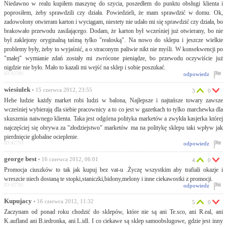
Niedawno w realu kupiłem maszynę do szycia, poszedłem do punktu obsługi klienta i
poprosiłem, żeby sprawdzili czy działa. Powiedzieli, że mam sprawdzić w domu. Ok,
zadowolony otwieram karton i wyciągam, niestety nie udało mi się sprawdzić czy działa, bo
brakowało przewodu zasilającego. Dodam, że karton był wcześniej już otwierany, bo nie
był zaklejony oryginalną taśmą tylko "realoską". Na nowo do sklepu i jeszcze wielkie
problemy były, żeby to wyjaśnić, a o straconym paliwie nikt nie myśli. W konsekwencji po
"małej" wymianie zdań zostały mi zwrócone pieniądze, bo przewodu oczywiście już
nigdzie nie było. Mało to kazali mi wejść na sklep i sobie poszukać.
ID:42786
odpowiedz
wiesiulek
• 15 czerwca 2012, 23:55
3
0
Hehe ludzie każdy market robi ludzi w balona, Najlepsze i najtańsze towary zawsze
wcześniej wybierają dla siebie pracownicy a to co jest w gazetkach to tylko marchewka dla
skuszenia naiwnego klienta. Taka jest odgórna polityka marketów a zwykła kasjerka której
najczęściej się obrywa za "złodziejstwo" marketów ma na politykę sklepu taki wpływ jak
pierdnięcie globalne ocieplenie.
ID:42793
odpowiedz
george best
• 16 czerwca 2012, 06:01
4
0
Promocja ciuszków to tak jak kupuj bez vat-u .Życzę wszystkim aby trafiali okazje i
wreszcie niech dostaną te stopki,staniczki,bidony,melony i inne ciekawostki z promocji.
ID:42795
odpowiedz
Kupujacy
• 16 czerwca 2012, 11:32
5
0
Zaczynam od ponad roku chodzić do sklepów, które nie są ani Te.sco, ani R.eal, ani
K.aufland ani B.iedronka, ani L.idl. I co ciekawe są sklep samoobslugowe, gdzie jest inny