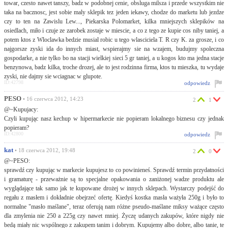
towar, czesto nawet tanszy, badz w podobnej cenie, obsluga milsza i przede wszystkim nie
taka na bacznosc, jest sobie maly sklepik tez jeden iekawy, chodze do marketu lub jezdze
czy to ten na Zawislu Lew..., Piekarska Polomarket, kilka mniejszych sklepików na
osiedlach, miło i czuje ze zarobek zostaje w miescie, a co z tego ze kupie cos niby taniej, a
potem ktos z Wloclawka bedzie musial robic u tego wlasciciela T. R czy K. za grosze, i co
najgorsze zyski ida do innych miast, wspierajmy sie na wzajem, budujmy spoleczna
gospodarke, a nie tylko bo na stacji wielkiej sieci 5 gr taniej, a u kogos kto ma jedna stacje
benzynowa, badz kilka, troche drozej, ale to jest rodzinna firma, ktos tu mieszka, tu wydaje
zyski, nie dajmy sie wciagnac w glupote.
ID:42798
odpowiedz
PESO
• 16 czerwca 2012, 14:23
2
1
@~Kupujacy:
Czyli kupując nasz kechup w hipermarkecie nie popieram lokalnego biznesu czy jednak
popieram?
ID:42800
odpowiedz
kat
• 18 czerwca 2012, 19:48
2
0
@~PESO:
sprawdź czy kupując w markecie kupujesz to co powinieneś. Sprawdź termin przydatności
i gramaturę - przeważnie są to specjalne opakowania o zaniżonej wadze produktu ale
wyglądające tak samo jak te kupowane drożej w innych sklepach. Wystarczy podejść do
regału z masłem i dokładnie obejrzeć ofertę. Kiedyś kostka masła ważyła 250g i było to
normalne "masło maślane", teraz oferują nam różne pseudo-maślane miksy ważące często
dla zmylenia nie 250 a 225g czy nawet mniej. Życzę udanych zakupów, które nigdy nie
bedą miały nic wspólnego z zakupem tanim i dobrym. Kupujemy albo dobre, albo tanie, te