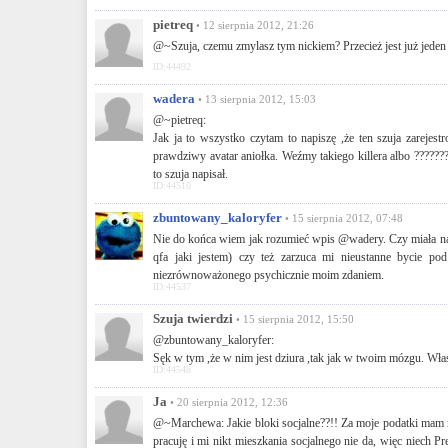
pietreq
• 12 sierpnia 2012, 21:26
@~Szuja, czemu zmylasz tym nickiem? Przecież jest już jeden
ID:44492
wadera
• 13 sierpnia 2012, 15:03
@~pietreq:
Jak ja to wszystko czytam to napiszę ,że ten szuja zarejes
prawdziwy avatar aniołka. Weźmy takiego killera albo ??????
to szuja napisał.
ID:44510
zbuntowany_kaloryfer
• 15 sierpnia 2012, 07:48
Nie do końca wiem jak rozumieć wpis @wadery. Czy miała na 
qfa jaki jestem) czy też zarzuca mi nieustanne bycie po
niezrównoważonego psychicznie moim zdaniem.
ID:44537
Szuja twierdzi
• 15 sierpnia 2012, 15:50
@zbuntowany_kaloryfer:
Sęk w tym ,że w nim jest dziura ,tak jak w twoim mózgu. Właś
ID:44548
Ja
• 20 sierpnia 2012, 12:36
@~Marchewa: Jakie bloki socjalne??!! Za moje podatki mam 
pracuję i mi nikt mieszkania socjalnego nie da, więc niech Pr