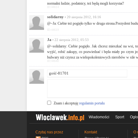
normalni ludzie, podatnicy, też będą mogli korzystać!
ID:44614
solidarny
• 20 sierpnia 2012, 16:16
@~Ja: Ciebie też pogięło tylko w druga strona.Prezydent buduj
ID:44619
Ja
• 22 sierpnia 2012, 05:53
@~solidarny: Ciebie pogięło. Jak chcesz mieszkać na wsi, to
wyjść, robić zakupy, co pozwiedzać i będa miały po czym jeź
bulwary niż czynsz za wielopokoleniowych nierobów w sile w
ID:44640
Znam i akceptuję
regulamin portalu
Wiadomości
Sport
Ogło
Czytaj nas przez
Kontakt
O 