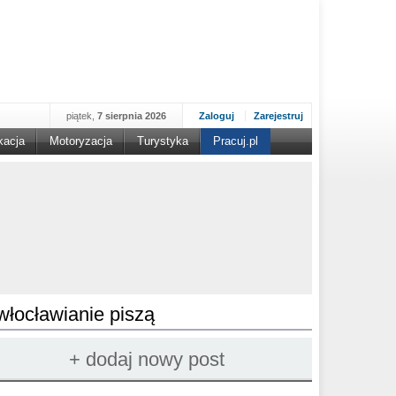
piątek,
7 sierpnia 2026
Zaloguj
Zarejestruj
kacja
Motoryzacja
Turystyka
Pracuj.pl
włocławianie piszą