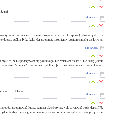
2
0
 Szuja?
odpowiedz
2
0
trowany to w porównaniu z innymi szujami (a jest ich tu sporo ),tylko on jeden ma
?to dopiero ziółka Tylko kaloryfer utrzymuje niezmienny poziom chmielu we krwi jak
odpowiedz
1
0
myśli to, że nie podszywam się pod nikogo, nie zmieniam nicków i nie udaję (jestem
d wpływem "chmielu" bazując na opinii szuja - osobnika mocno niestabilnego i
odpowiedz
0
0
nie od ..... Hahaha
odpowiedz
1
0
nierobów utrzymywać, którzy zamiast płacić czynsz wolą wystawać pod sklepem??Ja
ezydent buduje bulwary, ulice, markety i wszelkie inne kompleksy, z których ja i inni