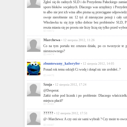
Zgłoś się do radnych SLD i do Prezydenta Pałuckiego zamias
sporo bloków socjalnych. Dlaczego was urzędnicy i Prezydent 
to albo nie jest ich wina albo pisma są przeciągane odpowiedz
swoje nierobienie nic 12 tyś zł miesięczne pensji i cały 
Włocławku tu się żyje tylko dobrze bez problemów SLD, P
reszta miasta się po prostu nie liczy liczą się tylko przed w
ID:44472
Marchewa
• 12 sierpnia 2012, 11:26
Co na tym portalu tez cenzura działa, po co tworzycie te p
niestosownego?
ID:44474
zbuntowany_kaloryfer
• 12 sierpnia 2012, 14:05
Ponad rok temu odcięli Ci wodę i dotąd nic nie zrobiłeś..?
ID:44476
Szuja
• 12 sierpnia 2012, 17:24
@Desperat.
Załóż sobie pod licznik i po problemie. Dlaczego właścicielk
miejscu płacił?
ID:44482
?????
• 12 sierpnia 2012, 17:51
@~Marchewa: A czy oni sie sami wybrali ? Czy może to owce
ID:44487