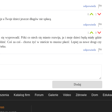
odpowiedz
0
1
e a Twoje dzieci jeszcze długów nie spłacą.
odpowiedz
1
0
 się wyprowadź. Póki co niech się miasto rozwija, ja i moje dzieci będą miały gdzie
dzić. Coś za coś - chcesz żyć w mieście to musisz płacić. Lepiej za nowe drogi czy
ieku.
odpowiedz
szenia
Katalog firm
Forum
Galerie
Video
Zdrowie
Dom
Eduka
nas