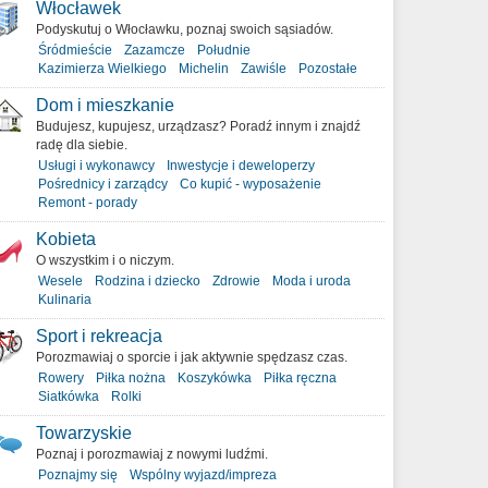
Włocławek
Podyskutuj o Włocławku, poznaj swoich sąsiadów.
Śródmieście
Zazamcze
Południe
Kazimierza Wielkiego
Michelin
Zawiśle
Pozostałe
Dom i mieszkanie
Budujesz, kupujesz, urządzasz? Poradź innym i znajdź
radę dla siebie.
Usługi i wykonawcy
Inwestycje i deweloperzy
Pośrednicy i zarządcy
Co kupić - wyposażenie
Remont - porady
Kobieta
O wszystkim i o niczym.
Wesele
Rodzina i dziecko
Zdrowie
Moda i uroda
Kulinaria
Sport i rekreacja
Porozmawiaj o sporcie i jak aktywnie spędzasz czas.
Rowery
Piłka nożna
Koszykówka
Piłka ręczna
Siatkówka
Rolki
Towarzyskie
Poznaj i porozmawiaj z nowymi ludźmi.
Poznajmy się
Wspólny wyjazd/impreza