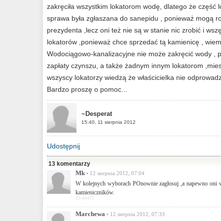
zakręciła wszystkim lokatorom wodę, dlatego że część lo
sprawa była zgłaszana do sanepidu , ponieważ mogą ro
prezydenta ,lecz oni też nie są w stanie nic zrobić i ws
lokatorów ,ponieważ chce sprzedać tą kamienicę , wiem z
Wodociągowo-kanalizacyjne nie może zakręcić wody , po
zapłaty czynszu, a także żadnym innym lokatorom ,mies
wszyscy lokatorzy wiedzą że właścicielka nie odprowa
Bardzo proszę o pomoc...
~Desperat
15:40, 11 sierpnia 2012
Udostępnij
13 komentarzy
Mk
• 12 sierpnia 2012, 07:04
W kolejnych wyborach POnownie zagłosuj ,a napewno oni ws
kamieniczników.
ID:44471
Marchewa
• 12 sierpnia 2012, 07:33