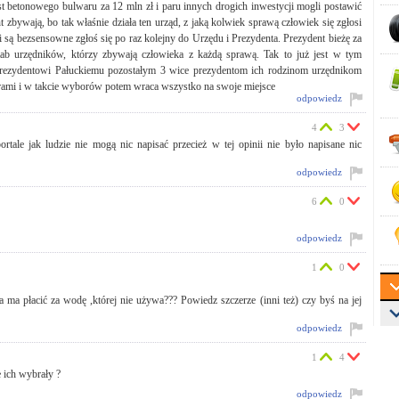
t betonowego bulwaru za 12 mln zł i paru innych drogich inwestycji mogli postawić
zbywają, bo tak właśnie działa ten urząd, z jaką kolwiek sprawą człowiek się zgłosi
i są bezsensowne zgłoś się po raz kolejny do Urzędu i Prezydenta. Prezydent bieżę za
sztab urzędników, którzy zbywają człowieka z każdą sprawą. Tak to już jest w tym
rezydentowi Pałuckiemu pozostałym 3 wice prezydentom ich rodzinom urzędnikom
yborami i w takcie wyborów potem wraca wszystko na swoje miejsce
odpowiedz
4
3
ortale jak ludzie nie mogą nic napisać przecież w tej opinii nie było napisane nic
odpowiedz
6
0
odpowiedz
1
0
a ma płacić za wodę ,której nie używa??? Powiedz szczerze (inni też) czy byś na jej
odpowiedz
1
4
 ich wybrały ?
odpowiedz