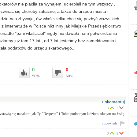
katorów nie płaciła za wynajem, ucierpieli na tym wszyscy ,
zwinąć się choroby zakaźne, a także do urzędu miasta i
zędzie nas zbywają, ów właścicielka chce się pozbyć wszystkich
 internetu że w Polsce nikt inny jak Miejskie Przedsiębiorstwo
nadto "pani właściciel" nigdy nie dawała nam potwierdzenia
zkamy już tam 17 lat , od 7 lat jesteśmy bez zameldowania i
dzała podatków do urzędu skarbowego..
0
0
50%
50%
+ skomentuj
3
2
tawią się na takimi jak Ty "Desperat" i Tobie podobnym ludziom zdanym na łaskę
odpowiedz
3
2