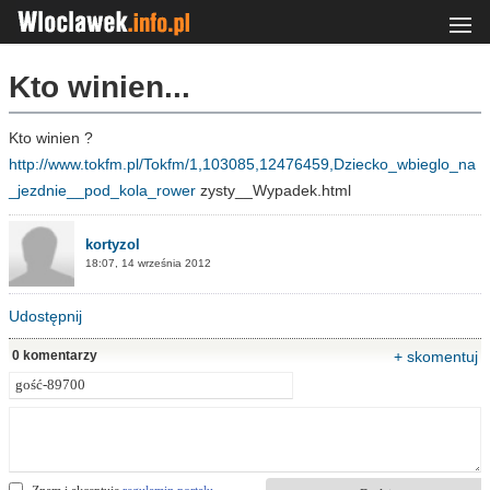
Kto winien...
Kto winien ?
http://www.tokfm.pl/Tokfm/1,103085,12476459,Dziecko_wbieglo_na
_jezdnie__pod_kola_rower
zysty__Wypadek.html
kortyzol
18:07, 14 września 2012
Udostępnij
0 komentarzy
+ skomentuj