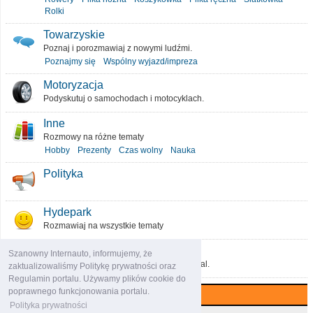
Rolki
Towarzyskie
Poznaj i porozmawiaj z nowymi ludźmi.
Poznajmy się
Wspólny wyjazd/impreza
Motoryzacja
Podyskutuj o samochodach i motocyklach.
Inne
Rozmowy na różne tematy
Hobby
Prezenty
Czas wolny
Nauka
Polityka
Hydepark
Rozmawiaj na wszystkie tematy
O portalu
Szanowny Internauto, informujemy, że
Podziel się pomysłami, które ulepszą portal.
zaktualizowaliśmy Politykę prywatności oraz
Regulamin portalu. Używamy plików cookie do
poprawnego funkcjonowania portalu.
Najczęściej komentowane (7 dni)
Polityka prywatności