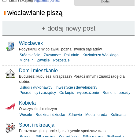
Znam i akceptuję
regulamin portalu
włocławianie piszą
Włocławek
Podyskutuj o Włocławku, poznaj swoich sąsiadów.
Śródmieście
Zazamcze
Południe
Kazimierza Wielkiego
Michelin
Zawiśle
Pozostałe
Dom i mieszkanie
Budujesz, kupujesz, urządzasz? Poradź innym i znajdź radę dla
siebie.
Usługi i wykonawcy
Inwestycje i deweloperzy
Pośrednicy i zarządcy
Co kupić - wyposażenie
Remont - porady
Kobieta
O wszystkim i o niczym.
Wesele
Rodzina i dziecko
Zdrowie
Moda i uroda
Kulinaria
Sport i rekreacja
Porozmawiaj o sporcie i jak aktywnie spędzasz czas.
Rowery
Piłka nożna
Koszykówka
Piłka ręczna
Siatkówka