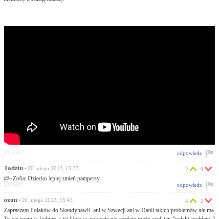
ID:50432
odpowiedz
Tadziu
• 20 lutego 2013, 15:33
2
0
@~Zofia: Dziecko lepiej zmień pampersy
ID:50435
odpowiedz
ozon
• 20 lutego 2013, 15:43
4
2
Zapraszam Polaków do Skandynawii- ani w Szwecji ani w Danii takich problemów nie ma.