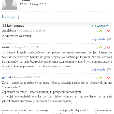
17:54, 19 lutego 2013
Udostępnij
12 komentarzy
+ skomentuj
antekbosy
• 19 lutego 2013, 20:46
5
1
A tymczasem we Francji........
ID:50403
odpowiedz
ozon
• 19 lutego 2013, 22:09
5
2
...i innych krajach społeczeństwo tak piesze jak zmotoryzowane nie jest karane bo
SZANUJA przepisy!! Kultura do głów wejdzie jak dostaną po kieszeni. Nie ma lepszych
instrumentów na takie beztroskie zachowania użytkowników ulic. I tym optymistycznym
akcentem kończe pracowity dzień bez łamania przepisów!
ID:50406
odpowiedz
gumol
• 19 lutego 2013, 23:24
5
1
Zofia - widze ze u ciebie swiat znasz tylko z telewizji i dalej jak za wloclawek sie nie
"zapuszczalas".
Zapraszam do francji , szwecji (sprobuj tu przejsc na czerwonym)
z twojej wypowiedzi wynika ze dla ciebie wolnosc to przyzwolenie na lamanie
jakichkolwiek przepisow (a czerwone swiatlo szczegolnie).
widac tez ze dzielisz ludzi na rownych i ... rowniejszych tutaj cytat " ...Rozumiem karac