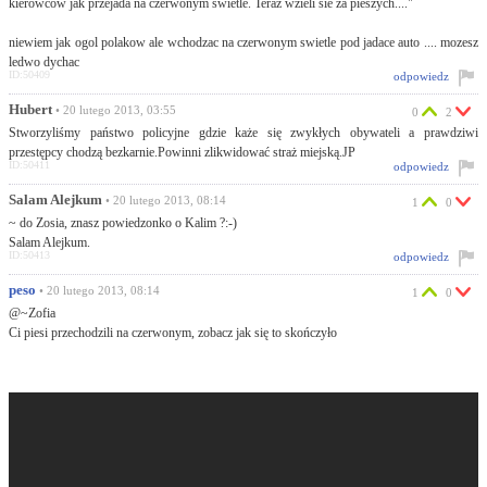
kierowcow jak przejada na czerwonym swietle. Teraz wzieli sie za pieszych...."
niewiem jak ogol polakow ale wchodzac na czerwonym swietle pod jadace auto .... mozesz
ledwo dychac
ID:50409
odpowiedz
Hubert
• 20 lutego 2013, 03:55
0
2
Stworzyliśmy państwo policyjne gdzie każe się zwykłych obywateli a prawdziwi
przestępcy chodzą bezkarnie.Powinni zlikwidować straż miejską.JP
ID:50411
odpowiedz
Salam Alejkum
• 20 lutego 2013, 08:14
1
0
~ do Zosia, znasz powiedzonko o Kalim ?:-)
Salam Alejkum.
ID:50413
odpowiedz
peso
• 20 lutego 2013, 08:14
1
0
@~Zofia
Ci piesi przechodzili na czerwonym, zobacz jak się to skończyło