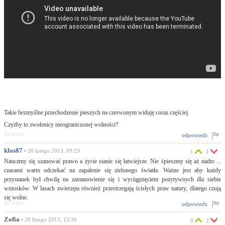
Takie bezmyślne przechodzenie pieszych na czerwonym widuję coraz częściej.
Czyżby to zwolenicy nieograniczonej wolności?
ID:50414
odpowiedz
klos87
• 20 lutego 2013, 09:23
1
1
Nauczmy się szanować prawo a życie stanie się łatwiejsze. Nie śpieszmy się aż nadto ...
czasami warto odczekać na zapalenie się zielonego światła. Ważne jest aby każdy
przystanek był chwilą na zastanowienie się i wyciągnięciem pozytywnych dla siebie
wniosków. W lasach zwierzęta również przestrzegają ścisłych praw natury, dlatego czują
się wolne.
ID:50420
odpowiedz
Zofia
• 20 lutego 2013, 12:36
0
2