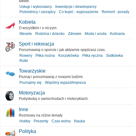
siebie.
Usługi i wykonawcy
Inwestycje i deweloperzy
Pośrednicy i zarządcy
Co kupić - wyposażenie
Remont - porady
Kobieta
O wszystkim i o niczym.
Wesele
Rodzina i dziecko
Zdrowie
Moda i uroda
Kulinaria
Sport i rekreacja
Porozmawiaj o sporcie i jak aktywnie spędzasz czas.
Rowery
Piłka nożna
Koszykówka
Piłka ręczna
Siatkówka
Rolki
Towarzyskie
Poznaj i porozmawiaj z nowymi ludźmi.
Poznajmy się
Wspólny wyjazd/impreza
Motoryzacja
Podyskutuj o samochodach i motocyklach.
Inne
Rozmowy na różne tematy
Hobby
Prezenty
Czas wolny
Nauka
Polityka