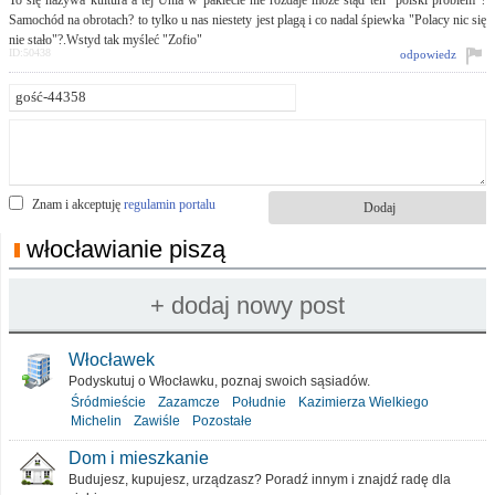
To się nazywa kultura a tej Unia w pakiecie nie rozdaje może stąd ten "polski problem"?
Samochód na obrotach? to tylko u nas niestety jest plagą i co nadal śpiewka "Polacy nic się
nie stało"?.Wstyd tak myśleć "Zofio"
ID:50438
odpowiedz
Znam i akceptuję
regulamin portalu
włocławianie piszą
Włocławek
Podyskutuj o Włocławku, poznaj swoich sąsiadów.
Śródmieście
Zazamcze
Południe
Kazimierza Wielkiego
Michelin
Zawiśle
Pozostałe
Dom i mieszkanie
Budujesz, kupujesz, urządzasz? Poradź innym i znajdź radę dla