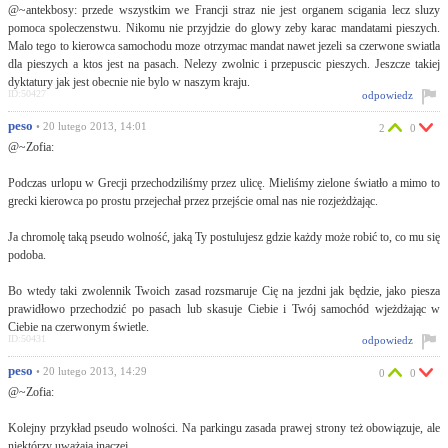
@~antekbosy: przede wszystkim we Francji straz nie jest organem scigania lecz sluzy
pomoca spoleczenstwu. Nikomu nie przyjdzie do glowy zeby karac mandatami pieszych.
Malo tego to kierowca samochodu moze otrzymac mandat nawet jezeli sa czerwone swiatla
dla pieszych a ktos jest na pasach. Nelezy zwolnic i przepuscic pieszych. Jeszcze takiej
dyktatury jak jest obecnie nie bylo w naszym kraju.
ID:50427
odpowiedz
peso
• 20 lutego 2013, 14:01
2
0
@~Zofia:
Podczas urlopu w Grecji przechodziliśmy przez ulicę. Mieliśmy zielone światło a mimo to
grecki kierowca po prostu przejechał przez przejście omal nas nie rozjeżdżając.
Ja chromolę taką pseudo wolność, jaką Ty postulujesz gdzie każdy może robić to, co mu się
podoba.
Bo wtedy taki zwolennik Twoich zasad rozsmaruje Cię na jezdni jak będzie, jako piesza
prawidłowo przechodzić po pasach lub skasuje Ciebie i Twój samochód wjeżdżając w
Ciebie na czerwonym świetle.
ID:50431
odpowiedz
peso
• 20 lutego 2013, 14:29
0
0
@~Zofia:
Kolejny przykład pseudo wolności. Na parkingu zasada prawej strony też obowiązuje, ale
niektórzy uważają inaczej.