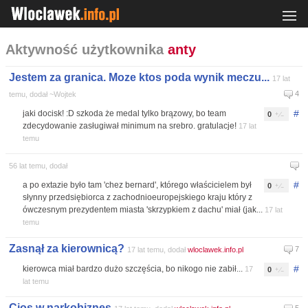
Aktywność użytkownika
anty
Jestem za granica. Moze ktos poda wynik meczu...
17 lat
4
temu, dodał ~Wojtek
#
jaki docisk! :D szkoda że medal tylko brązowy, bo team
0
zdecydowanie zasługiwał minimum na srebro. gratulacje!
17 lat
temu
56 lat temu, dodał
#
a po extazie było tam 'chez bernard', którego właścicielem był
0
słynny przedsiębiorca z zachodnioeuropejskiego kraju który z
ówczesnym prezydentem miasta 'skrzypkiem z dachu' miał (jak...
17 lat
temu
Zasnął za kierownicą?
7
17 lat temu, dodał
wloclawek.info.pl
#
kierowca miał bardzo dużo szczęścia, bo nikogo nie zabił...
17
0
lat temu
Cios w narkobiznes