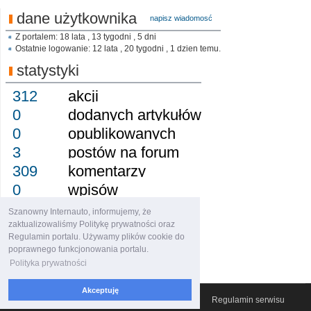
dane użytkownika
napisz wiadomosć
Z portalem: 18 lata , 13 tygodni , 5 dni
Ostatnie logowanie: 12 lata , 20 tygodni , 1 dzien temu.
statystyki
312
akcji
0
dodanych artykułów
0
opublikowanych
3
postów na forum
309
komentarzy
0
wpisów
0
obserwujący
Szanowny Internauto, informujemy, że
0
obserwowany
zaktualizowaliśmy Politykę prywatności oraz
Regulamin portalu. Używamy plików cookie do
0
grup
poprawnego funkcjonowania portalu.
0
osiągnięcie
Polityka prywatności
Akceptuję
© 2007-2026 Włocławski Portal informacyjny
Regulamin serwisu