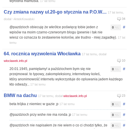
wyrodna mamusia.
17 lat temu
Czy zmiana nazwy ul.20-go stycznia na P.O.W....
17 lat temu,
34
dodał ~AntekKowalski
#
@pazdzioch obiecuję że wkrótce poświęcę tobie jeden z
0
wpisów na moim czarno-czerwonym blogu (pewnie i tak nie
wiesz co oznacza to zestawienie kolorów, ale trudno - miej zagadkę).
17 lat
temu
64. rocznica wyzwolenia Włocławka
17 lat temu, dodał
10
wloclawek.info.pl
#
20.01.1945, pamiętamy! a paździochem bym się nie
0
przejmował. to typowy, zakompleksiony, internetowy koleś,
który anonimowość internetu wykorzystuje do opluwania jadem każdego
kto odważy...
17 lat temu
BMW na dachu
23
17 lat temu, dodał
wloclawek.info.pl
#
beta trójka z niemiec w gazie ;p
17 lat temu
0
#
@pazdzioch przy wshe nie ma ronda ;p
17 lat temu
0
#
@pazdzioch nie napisałem że nie wiem o co ci chodzi tylko, że
0