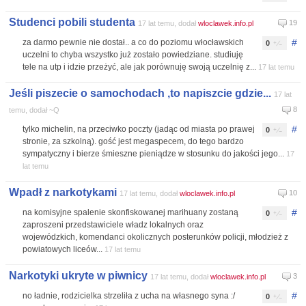
Studenci pobili studenta
19
17 lat temu, dodał
wloclawek.info.pl
#
za darmo pewnie nie dostał.. a co do poziomu włocławskich
0
uczelni to chyba wszystko już zostało powiedziane. studiuję
tele na utp i idzie przeżyć, ale jak porównuję swoją uczelnię z...
17 lat temu
Jeśli piszecie o samochodach ,to napiszcie gdzie...
17 lat
8
temu, dodał ~Q
#
tylko michelin, na przeciwko poczty (jadąc od miasta po prawej
0
stronie, za szkolną). gość jest megaspecem, do tego bardzo
sympatyczny i bierze śmieszne pieniądze w stosunku do jakości jego...
17
lat temu
Wpadł z narkotykami
10
17 lat temu, dodał
wloclawek.info.pl
#
na komisyjne spalenie skonfiskowanej marihuany zostaną
0
zaproszeni przedstawiciele władz lokalnych oraz
wojewódzkich, komendanci okolicznych posterunków policji, młodzież z
powiatowych liceów...
17 lat temu
Narkotyki ukryte w piwnicy
3
17 lat temu, dodał
wloclawek.info.pl
#
no ładnie, rodzicielka strzeliła z ucha na własnego syna :/
0