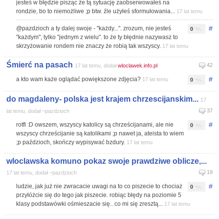
jesteś w błędzie pisząc że tą sytuację zaobserwowałeś na
rondzie, bo to niemożliwe ;p btw. źle użyłeś sformułowania...
17 lat temu
#
@pazdzioch a ty dalej swoje - "każdy...". zrozum, nie jesteś
0
"każdym", tylko "jednym z wielu". to że ty błędnie nazywasz to
skrzyżowanie rondem nie znaczy że robią tak wszyscy.
17 lat temu
Śmierć na pasach
42
17 lat temu, dodał
wloclawek.info.pl
#
a kto wam każe oglądać powiększone zdjęcia?
17 lat temu
0
do magdaleny- polska jest krajem chrzescijanskim...
17
37
lat temu, dodał ~pazdzioch
#
rotfl :D owszem, wszyscy katolicy są chrześcijanami, ale nie
0
wszyscy chrześcijanie są katolikami ;p nawet ja, ateista to wiem
;p paździoch, skończy wypisywać bzdury.
17 lat temu
wloclawska komuno pokaz swoje prawdziwe oblicze,...
19
17 lat temu, dodał ~pazdzioch
#
ludzie, jak już nie zwracacie uwagi na to co piszecie to chociaż
0
przyłóżcie się do tego jak piszecie. robiąc błędy na poziomie 5
klasy podstawówki ośmieszacie się.. co mi się zresztą...
17 lat temu