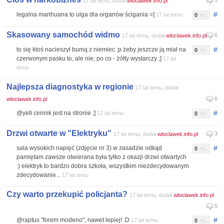
5
17 lat temu, dodał
wloclawek.info.pl
#
legalna marihuana to ulga dla organów ścigania =]
17 lat temu
0
Skasowany samochód widmo
6
17 lat temu, dodał
wloclawek.info.pl
#
to się ktoś nacieszył bumą z niemiec ;p żeby jeszcze ją miał na
0
czerwonym pasku to, ale nie, po co - żółty wystarczy ;]
17 lat
temu
Najlepsza diagnostyka w regionie
17 lat temu, dodał
6
wloclawek.info.pl
#
@yeti cennik jest na stronie ;]
17 lat temu
0
Drzwi otwarte w "Elektryku"
3
17 lat temu, dodał
wloclawek.info.pl
#
sala wysokich napięć (zdjęcie nr 3) w zasadzie odkąd
0
pamiętam zawsze otwierana była tylko z okazji drzwi otwartych
:) elektryk to bardzo dobra szkoła, wszystkim niezdecydowanym
zdecydowanie...
17 lat temu
Czy warto przekupić policjanta?
17 lat temu, dodał
wloclawek.info.pl
5
#
@raptus "forem modeno", nawet lepiej! :D
17 lat temu
0