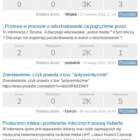
0
0
3K
3
Dodany przez
~Wojtek
Pozostałe
• 27 kwietnia 2018, 17:29
,,Przerwa w procesie o odszkodowanie za pogryzienie przez
To informacja z Torunia . A dlaczego włocławskie ,,wolne media'''' o tym milczą
? Dlaczego nie wspierają poszkodowanej w walce o odszkodowanie ?
Ocena
Śledzących
Wyświetleń
Komentarzy
2
0
2K
1
Dodany przez
~podatnik
Pozostałe
• 24 lutego 2018, 09:20
Zniesławienie, czyli prawda o tzw. "antysemityzmie"
Zniesławienie, czyli prawda o tzw. "antysemityzmie"
https://www.youtube.com/watch?v=NlmXRNEDWiY
Ocena
Śledzących
Wyświetleń
Komentarzy
2
0
2K
5
Dodany przez
~Gonzo
Pozostałe
• 30 stycznia 2018, 05:49
Producenci mleka i przetworów mlecznych pozwą Huberta
W internecie sporo jest wypowiedzi lekarzy oraz osób zajmujących się
medycyną niekonwencjonalną na temat mleka UHT. Lekarz Hubert Czerniak