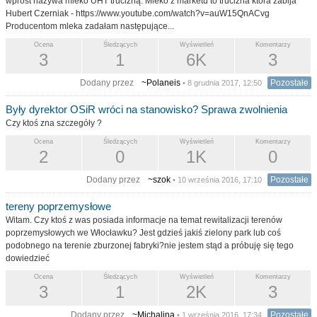
wprost nazywa mleko UHT trucizną. Mleko z marketu to trucizna która zabija
Hubert Czerniak - https://www.youtube.com/watch?v=auW15QnACvg
Producentom mleka zadałam następujące...
Ocena
Śledzących
Wyświetleń
Komentarzy
3
1
6K
3
Dodany przez
~Polaneis
Pozostałe
• 8 grudnia 2017, 12:50
Były dyrektor OSiR wróci na stanowisko? Sprawa zwolnienia
Czy ktoś zna szczegóły ?
Ocena
Śledzących
Wyświetleń
Komentarzy
2
0
1K
0
Dodany przez
~szok
Pozostałe
• 10 września 2016, 17:10
tereny poprzemysłowe
Witam. Czy ktoś z was posiada informacje na temat rewitalizacji terenów
poprzemysłowych we Włocławku? Jest gdzieś jakiś zielony park lub coś
podobnego na terenie zburzonej fabryki?nie jestem stąd a próbuję się tego
dowiedzieć
Ocena
Śledzących
Wyświetleń
Komentarzy
3
1
2K
3
Dodany przez
~Michalina
Pozostałe
• 1 września 2016, 17:34