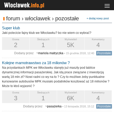
forum › włocławek › pozostałe
+ dodaj nowy post
Super klub
Jaki polecicie fajny klub we Włocławku? bo nie wiem co wybrać?
Ocena
Śledzących
Wyświetleń
Komentarzy
2
1
5K
4
Dodany przez
~mariola matryczka
Pozostałe
• 15 grudnia 2018, 12:40
Kolejne marnotrawstwo za 18 milionów ?
Na przystankach MPK we Włocławku stanęły już maszty pod tablice
dynamicznej informacji pasażerskiej. Jak idą prace związane z inwestycją
wartą 18 mln zł? Nowi radni co wy na to ? Czy to możliwe żeby punktualne
kursowanie autobusów MPK musiało podatników kosztować aż 18 milionów ?
Może to ktoś wyjasnić ?
Ocena
Śledzących
Wyświetleń
Komentarzy
3
1
6K
4
Dodany przez
~pasażerka
Pozostałe
• 13 listopada 2018, 15:12