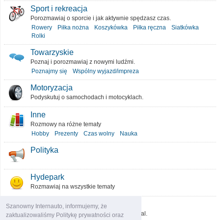
Sport i rekreacja
Porozmawiaj o sporcie i jak aktywnie spędzasz czas.
Rowery
Piłka nożna
Koszykówka
Piłka ręczna
Siatkówka
Rolki
Towarzyskie
Poznaj i porozmawiaj z nowymi ludźmi.
Poznajmy się
Wspólny wyjazd/impreza
Motoryzacja
Podyskutuj o samochodach i motocyklach.
Inne
Rozmowy na różne tematy
Hobby
Prezenty
Czas wolny
Nauka
Polityka
Hydepark
Rozmawiaj na wszystkie tematy
O portalu
Szanowny Internauto, informujemy, że
Podziel się pomysłami, które ulepszą portal.
zaktualizowaliśmy Politykę prywatności oraz