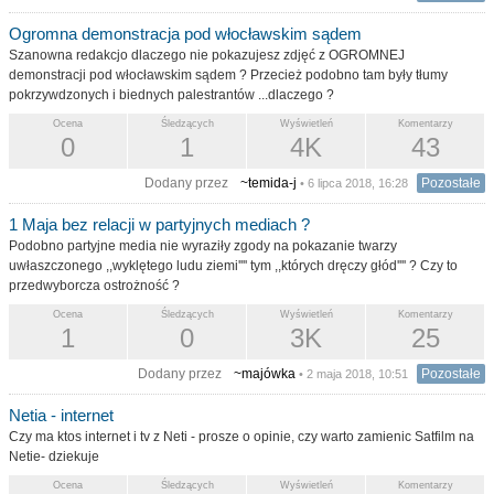
Ogromna demonstracja pod włocławskim sądem
Szanowna redakcjo dlaczego nie pokazujesz zdjęć z OGROMNEJ
demonstracji pod włocławskim sądem ? Przecież podobno tam były tłumy
pokrzywdzonych i biednych palestrantów ...dlaczego ?
Ocena
Śledzących
Wyświetleń
Komentarzy
0
1
4K
43
Dodany przez
~temida-j
Pozostałe
• 6 lipca 2018, 16:28
1 Maja bez relacji w partyjnych mediach ?
Podobno partyjne media nie wyraziły zgody na pokazanie twarzy
uwłaszczonego ,,wyklętego ludu ziemi'''' tym ,,których dręczy głód'''' ? Czy to
przedwyborcza ostrożność ?
Ocena
Śledzących
Wyświetleń
Komentarzy
1
0
3K
25
Dodany przez
~majówka
Pozostałe
• 2 maja 2018, 10:51
Netia - internet
Czy ma ktos internet i tv z Neti - prosze o opinie, czy warto zamienic Satfilm na
Netie- dziekuje
Ocena
Śledzących
Wyświetleń
Komentarzy