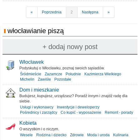
«
Poprzednia
2
Następna
»
włocławianie piszą
Włocławek
Podyskutuj o Włocławku, poznaj swoich sąsiadów.
Śródmieście
Zazamcze
Południe
Kazimierza Wielkiego
Michelin
Zawiśle
Pozostałe
Dom i mieszkanie
Budujesz, kupujesz, urządzasz? Poradź innym i znajdź radę dla
siebie.
Usługi i wykonawcy
Inwestycje i deweloperzy
Pośrednicy i zarządcy
Co kupić - wyposażenie
Remont - porady
Kobieta
O wszystkim i o niczym.
Wesele
Rodzina i dziecko
Zdrowie
Moda i uroda
Kulinaria