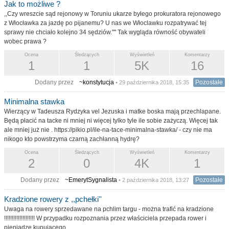
Jak to możliwe ?
,,Czy wreszcie sąd rejonowy w Toruniu ukarze byłego prokuratora rejonowego
z Włocławka za jazdę po pijanemu? U nas we Włoclawku rozpatrywać tej
sprawy nie chciało kolejno 34 sędziów.'''' Tak wygląda równość obywateli
wobec prawa ?
Ocena
Śledzących
Wyświetleń
Komentarzy
1
1
5K
16
Dodany przez
~konstytucja
Pozostałe
• 29 października 2018, 15:35
Minimalna stawka
Wierzący w Tadeusza Rydzyka vel Jezuska i matke boska mają przechlapane.
Będą płacić na tacke ni mniej ni więcej tylko tyle ile sobie zażyczą. Więcej tak
ale mniej już nie . https://pikio.pl/ile-na-tace-minimalna-stawka/ - czy nie ma
nikogo kto powstrzyma czarną zachłanną hydrę?
Ocena
Śledzących
Wyświetleń
Komentarzy
2
0
4K
1
Dodany przez
~EmerytSygnalista
Pozostałe
• 2 października 2018, 13:27
Kradzione rowery z ,,pchełki''
Uwaga na rowery sprzedawane na pchlim targu - można trafić na kradzione
!!!!!!!!!!!!!!!!!!!! W przypadku rozpoznania przez właściciela przepada rower i
pieniądze kupujacego .