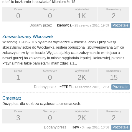
robić to bezkarnie i opowiadać klientom że 15...
Ocena
Śledzących
Wyświetleń
Komentarzy
0
0
1K
2
Dodany przez
~kierowca
Pozostałe
• 25 czerwca 2016, 19:59
Zdewastowany Włocławek
W sobotę 11-06-2016 byłam na wycieczce w miescie Płock i przy okazji
skoczyliśmy sobie do Włocławka. jestem poruszona i zbulwersowana tym co
zobaczyłam w tym miescie. Wyglada jakby czas zatrzymał sie w miejscu a
nawet gorzej bo za komuny to miasto wygladało lepuiej i kolorowiej jak teraz.
Przynajmniej takie pamietam i mam zdjecia z...
Ocena
Śledzących
Wyświetleń
Komentarzy
1
0
2K
15
Dodany przez
~FERFI
Pozostałe
• 13 czerwca 2016, 12:53
Cmentarz
Duzy plus. dla sluzb za czystosc na cmentarzach.
Ocena
Śledzących
Wyświetleń
Komentarzy
3
0
2K
2
Dodany przez
~Rew
Pozostałe
• 3 maja 2016, 13:36