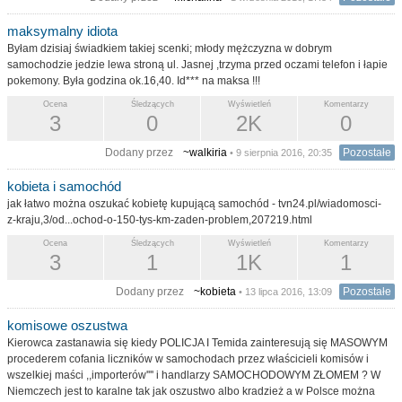
maksymalny idiota
Byłam dzisiaj świadkiem takiej scenki; młody mężczyzna w dobrym
samochodzie jedzie lewa stroną ul. Jasnej ,trzyma przed oczami telefon i łapie
pokemony. Była godzina ok.16,40. Id*** na maksa !!!
Ocena
Śledzących
Wyświetleń
Komentarzy
3
0
2K
0
Dodany przez
~walkiria
Pozostałe
• 9 sierpnia 2016, 20:35
kobieta i samochód
jak łatwo można oszukać kobietę kupującą samochód - tvn24.pl/wiadomosci-
z-kraju,3/od...ochod-o-150-tys-km-zaden-problem,207219.html
Ocena
Śledzących
Wyświetleń
Komentarzy
3
1
1K
1
Dodany przez
~kobieta
Pozostałe
• 13 lipca 2016, 13:09
komisowe oszustwa
Kierowca zastanawia się kiedy POLICJA I Temida zainteresują się MASOWYM
procederem cofania liczników w samochodach przez właścicieli komisów i
wszelkiej maści ,,importerów'''' i handlarzy SAMOCHODOWYM ZŁOMEM ? W
Niemczech jest to karalne tak jak oszustwo albo kradzież a w Polsce można