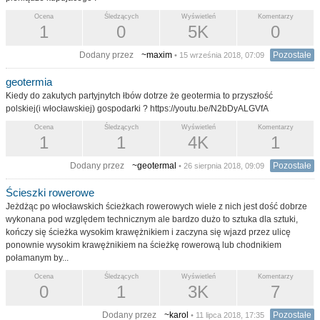
Ocena
Śledzących
Wyświetleń
Komentarzy
1
0
5K
0
Dodany przez
~maxim
Pozostałe
• 15 września 2018, 07:09
geotermia
Kiedy do zakutych partyjnytch łbów dotrze że geotermia to przyszłość
polskiej(i włocławskiej) gospodarki ? https://youtu.be/N2bDyALGVfA
Ocena
Śledzących
Wyświetleń
Komentarzy
1
1
4K
1
Dodany przez
~geotermal
Pozostałe
• 26 sierpnia 2018, 09:09
Ścieszki rowerowe
Jeżdżąc po włocławskich ścieżkach rowerowych wiele z nich jest dość dobrze
wykonana pod względem technicznym ale bardzo dużo to sztuka dla sztuki,
kończy się ścieżka wysokim krawężnikiem i zaczyna się wjazd przez ulicę
ponownie wysokim krawężnikiem na ścieżkę rowerową lub chodnikiem
połamanym by...
Ocena
Śledzących
Wyświetleń
Komentarzy
0
1
3K
7
Dodany przez
~karol
Pozostałe
• 11 lipca 2018, 17:35