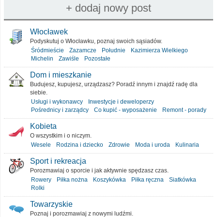
Włocławek
Podyskutuj o Włocławku, poznaj swoich sąsiadów.
Śródmieście
Zazamcze
Południe
Kazimierza Wielkiego
Michelin
Zawiśle
Pozostałe
Dom i mieszkanie
Budujesz, kupujesz, urządzasz? Poradź innym i znajdź radę dla
siebie.
Usługi i wykonawcy
Inwestycje i deweloperzy
Pośrednicy i zarządcy
Co kupić - wyposażenie
Remont - porady
Kobieta
O wszystkim i o niczym.
Wesele
Rodzina i dziecko
Zdrowie
Moda i uroda
Kulinaria
Sport i rekreacja
Porozmawiaj o sporcie i jak aktywnie spędzasz czas.
Rowery
Piłka nożna
Koszykówka
Piłka ręczna
Siatkówka
Rolki
Towarzyskie
Poznaj i porozmawiaj z nowymi ludźmi.