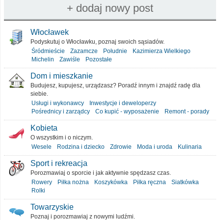
Włocławek
Podyskutuj o Włocławku, poznaj swoich sąsiadów.
Śródmieście
Zazamcze
Południe
Kazimierza Wielkiego
Michelin
Zawiśle
Pozostałe
Dom i mieszkanie
Budujesz, kupujesz, urządzasz? Poradź innym i znajdź radę dla
siebie.
Usługi i wykonawcy
Inwestycje i deweloperzy
Pośrednicy i zarządcy
Co kupić - wyposażenie
Remont - porady
Kobieta
O wszystkim i o niczym.
Wesele
Rodzina i dziecko
Zdrowie
Moda i uroda
Kulinaria
Sport i rekreacja
Porozmawiaj o sporcie i jak aktywnie spędzasz czas.
Rowery
Piłka nożna
Koszykówka
Piłka ręczna
Siatkówka
Rolki
Towarzyskie
Poznaj i porozmawiaj z nowymi ludźmi.