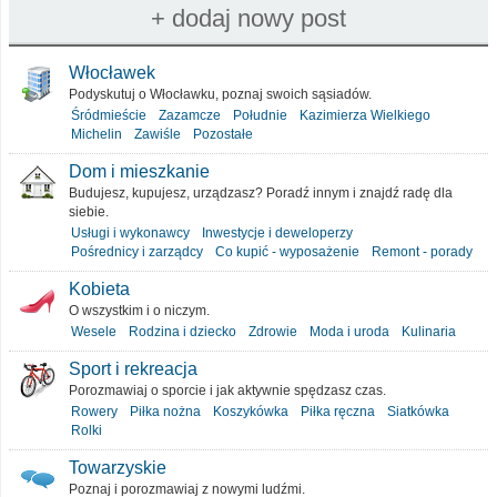
Włocławek
Podyskutuj o Włocławku, poznaj swoich sąsiadów.
Śródmieście
Zazamcze
Południe
Kazimierza Wielkiego
Michelin
Zawiśle
Pozostałe
Dom i mieszkanie
Budujesz, kupujesz, urządzasz? Poradź innym i znajdź radę dla
siebie.
Usługi i wykonawcy
Inwestycje i deweloperzy
Pośrednicy i zarządcy
Co kupić - wyposażenie
Remont - porady
Kobieta
O wszystkim i o niczym.
Wesele
Rodzina i dziecko
Zdrowie
Moda i uroda
Kulinaria
Sport i rekreacja
Porozmawiaj o sporcie i jak aktywnie spędzasz czas.
Rowery
Piłka nożna
Koszykówka
Piłka ręczna
Siatkówka
Rolki
Towarzyskie
Poznaj i porozmawiaj z nowymi ludźmi.