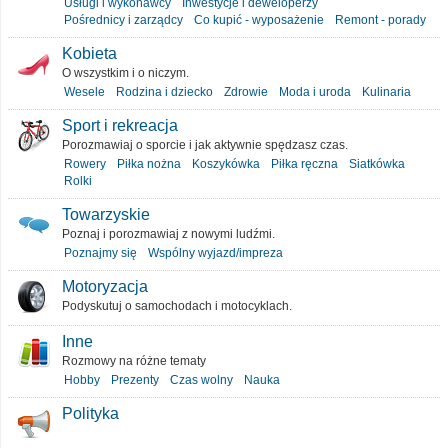
Usługi i wykonawcy
Inwestycje i deweloperzy
Pośrednicy i zarządcy
Co kupić - wyposażenie
Remont - porady
Kobieta
O wszystkim i o niczym.
Wesele
Rodzina i dziecko
Zdrowie
Moda i uroda
Kulinaria
Sport i rekreacja
Porozmawiaj o sporcie i jak aktywnie spędzasz czas.
Rowery
Piłka nożna
Koszykówka
Piłka ręczna
Siatkówka
Rolki
Towarzyskie
Poznaj i porozmawiaj z nowymi ludźmi.
Poznajmy się
Wspólny wyjazd/impreza
Motoryzacja
Podyskutuj o samochodach i motocyklach.
Inne
Rozmowy na różne tematy
Hobby
Prezenty
Czas wolny
Nauka
Polityka