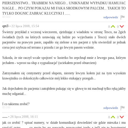
PIERSZENSTWO... TRABIłEM NA NIEGO... UNIKNAłEM WYPADKU HAMUJAC
NAGLE ... PO CZYM POKAZAł MI FAKA SRODKOWYM PALCEM... TAKICH TO
TYLKO DOGNIC ZABRAC KLUCZYKI I ......
ID:322
odpowiedz
qtt3
• 22 lipca 2008, 15:54
0
0
Świerzy przykład z wczoraj wieczorem, zjeżdżając z wiaduktu w stronę Tesco, na 2gich
światłach (tych na których ustawiają się ludzie po wyjechaniu z Tesco) stało dwóch
pacjentów na prawym pasie, zapaliło się zielone a ten pacjent z tyłu stwierdził ze jednak
corsa jest szybsza od terrano z przodu i ze go lewym pasem weźmie.
Szkoda, że nie raczył wcale spojrzeć w lusterko bo zepchnął mnie z lewego pasa, którym
jechałem - wprost na słup z sygnalizacja! (uciekałem przed obtarciem)
Zatrzymałem się centymetry przed słupem, niestety lewym kołem już na tym wysokim
krawężniku co dokończyło całkowicie mój lekko stukający przegub...
Jak dojechałem do pacjenta i zatrąbiłem pukając się w głowę to mi machnął tylko ręką jakby
muchę odganiał...
I co takiemu zrobić?
ID:330
odpowiedz
......
• 26 lipca 2008, 16:11
0
0
jak co zrobić ? spisać numery, w dziale komunikacji dowiedzieć sie gdzie mieszka i mu
spuścić ostry ....... co może by go nauczyło przyzwoitej jazdy a jeśli nie to bynajmniej