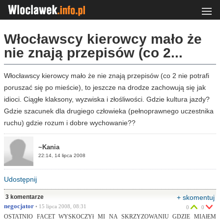
Włocławscy kierowcy mało że
nie znają przepisów (co 2...
Włocławscy kierowcy mało że nie znają przepisów (co 2 nie potrafi
poruszać się po mieście), to jeszcze na drodze zachowują się jak
idioci. Ciągłe klaksony, wyzwiska i złośliwości. Gdzie kultura jazdy?
Gdzie szacunek dla drugiego człowieka (pełnoprawnego uczestnika
ruchu) gdzie rozum i dobre wychowanie??
~Kania
22:14, 14 lipca 2008
Udostępnij
3 komentarze
+ skomentuj
negocjator
• 15 lipca 2008, 08:31
0
0
OSTATNIO FACET WYSKOCZYł MI NA SKRZYZOWANIU GDZIE MIAłEM