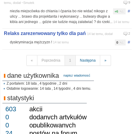
9
temu, dodał ~Smutek
#
niezła miejscówka do chlania i ćpania bo nie widać nikogo z
+6
ulicy ... brawo dla projektanta i wykonawcy ... bulwary długie a
kibla ani jednego ... gdzie sie ludzie mają załatwiać ? do rzeki...
14 lat temu
Relaks zarezerwowany tylko dla pań
2
14 lat temu, dodał
#
dyskryminacja mężczyzn !
14 lat temu
0
«
Poprzednia
1
Następna
»
dane użytkownika
napisz wiadomosć
Z portalem: 18 lata , 4 tygodnie , 2 dni
Ostatnie logowanie: 14 lata , 14 tygodni , 4 dni temu.
statystyki
603
akcji
0
dodanych artykułów
0
opublikowanych
24
postów na forum