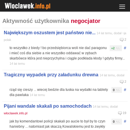
Aktywność użytkownika
negocjator
Największym oszustem jest państwo nie...
14 lat temu, dodał ~ja
2
polak
#
to wszystko z biedy ! bo przedsiębiorca woli nie dać paragonu
+2
i mieć coś dla siebie a nie wszystko oddawać w zębach
skarbówce która jest nieprzychylna i ciągle podkłada kłody ! gdyby firmy...
14 lat temu
Tragiczny wypadek przy załadunku drewna
14 lat temu, dodał
2
#
rząd się cieszy ... wiecej bedzie dla tuska na wydatki na tablety
0
dla pawlaka
14 lat temu
Pijani wandale skakali po samochodach
14 lat temu, dodał
19
wloclawek.info.pl
#
jak by komendantowi policji skakali po aucie to był by to czyn
0
haniebny ... natomiast jak skaczą Kowalskiemu jest to zwykły