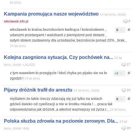
lat temu
Kampania promująca nasze województwo
14 lat temu, dodał
4
wloclawek.info.pl
#
włocławek to kraina bezrobociem kwitnąca ! kolesiostwem ,
0
udanymi przetargami i walizkami z pieniędzmi pod stołami ,
sutym stołem zastawiony dla urzedasów, bezrobocie ponad 20% , brak...
14 lat temu
Kolejna zaogniona sytuacja. Czy pochówek na...
14 lat
17
temu, dodał ~LALA20
#
z tym wawelem to przegięcie ! ktoś chyba po pijaku sie na to
+3
zgodził !
14 lat temu
Pijany dróżnik trafił do aresztu
10
14 lat temu, dodał
#
myślałem że takie rzeczy zdarzają się już tylko na wsiach
0
gdzieś daleko od cywilizacji a nie w środku miasta ! ... praca tak
odpowiedzialna jak dróżnik ,a alkohol ważniejszy od życia i...
14 lat temu
Polska słuzba zdrowia na poziomie zerowym. Dla...
14 lat
18
temu, dodał ~Ada