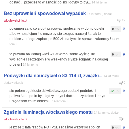
dostać ... przecież to własność polski ! gdyby to był...
14 lat temu
Bez uprawnień spowodował wypadek
14 lat temu, dodał
12
wloclawek.info.pl
#
powinien za to co zrobił pracować społecznie w domu opieki
0
albo w hospicjum ! to może by sie czegoś nauczył ! a tak to
rodzice za niego zapłacą te 500 zł i na tym sie sprawa zakończy !
14 lat
temu
#
to prawda na Polnej wieś w BMW robi sobie wyścigi ile
0
wyciągnie ! szczególnie w weekendy słyszę ściganki na długiej
prostej !
14 lat temu
Podwyżki dla nauczyciel o 83-114 zł, związki...
14 lat temu,
5
dodał ~pikpok
#
sie potem będziecie dziwić dlaczego podatki podnieśli i
+2
paliwo ! ano po to by między innymi dać nauczycielom i innym
urzędasom co im obiecali !
14 lat temu
Zgaśnie iluminacja włocławskiego mostu
14 lat temu, dodał
6
wloclawek.info.pl
#
jeszcze 2 lata rządów PO i PSL i zgaśnie wszystko ! bo ich
0