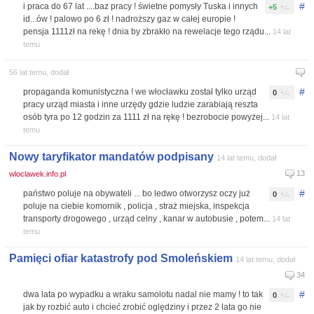
#
i praca do 67 lat ....baz pracy ! świetne pomysły Tuska i innych
+5
id...ów ! palowo po 6 zł ! nadroższy gaz w całej europie !
pensja 1111zł na rekę ! dnia by zbrakło na rewelacje tego rządu...
14 lat
temu
56 lat temu, dodał
#
propaganda komunistyczna ! we włocławku został tylko urząd
0
pracy urząd miasta i inne urzędy gdzie ludzie zarabiają reszta
osób tyra po 12 godzin za 1111 zł na rękę ! bezrobocie powyżej...
14 lat
temu
Nowy taryfikator mandatów podpisany
14 lat temu, dodał
13
wloclawek.info.pl
#
państwo poluje na obywateli ... bo ledwo otworzysz oczy już
0
poluje na ciebie komornik , policja , straż miejska, inspekcja
transporty drogowego , urząd celny , kanar w autobusie , potem...
14 lat
temu
Pamięci ofiar katastrofy pod Smoleńskiem
14 lat temu, dodał
34
#
dwa lata po wypadku a wraku samolotu nadal nie mamy ! to tak
0
jak by rozbić auto i chcieć zrobić oględziny i przez 2 lata go nie