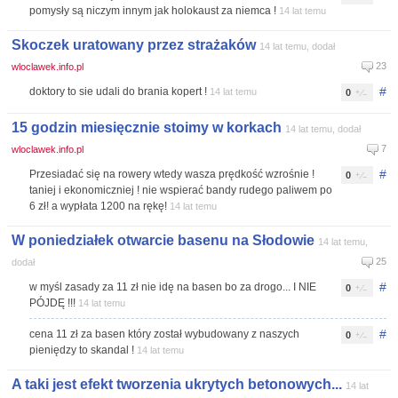
pomysły są niczym innym jak holokaust za niemca !
14 lat temu
Skoczek uratowany przez strażaków
14 lat temu, dodał
23
wloclawek.info.pl
#
doktory to sie udali do brania kopert !
14 lat temu
0
15 godzin miesięcznie stoimy w korkach
14 lat temu, dodał
7
wloclawek.info.pl
#
Przesiadać się na rowery wtedy wasza prędkość wzrośnie !
0
taniej i ekonomiczniej ! nie wspierać bandy rudego paliwem po
6 zł! a wypłata 1200 na rękę!
14 lat temu
W poniedziałek otwarcie basenu na Słodowie
14 lat temu,
25
dodał
#
w myśl zasady za 11 zł nie idę na basen bo za drogo... I NIE
0
PÓJDĘ !!!
14 lat temu
#
cena 11 zł za basen który został wybudowany z naszych
0
pieniędzy to skandal !
14 lat temu
A taki jest efekt tworzenia ukrytych betonowych...
14 lat