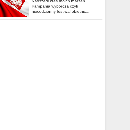
Nadszedł kres moich marzeń.
Kampania wyborcza czyli
niecodzienny festiwal obietnic,..