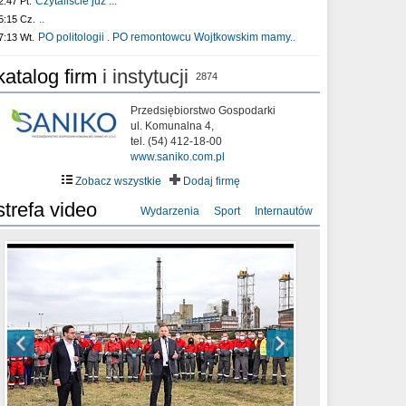
Czytaliście już :..
2:47 Pt.
..
5:15 Cz.
PO politologii . PO remontowcu Wojtkowskim mamy..
7:13 Wt.
katalog firm
i instytucji
2874
Przedsiębiorstwo Gospodarki
ul. Komunalna 4,
tel. (54) 412-18-00
www.saniko.com.pl
Zobacz wszystkie
Dodaj firmę
strefa video
Wydarzenia
Sport
Internautów
sixf33t .Last Year DRONE FOOTAGE
XXIII Sesja Rady Miasta Włocławek VIII
Ni To Ponk - W oczach mamy strach
Włocławek
kadencji w dniu 09.06.2020 r.