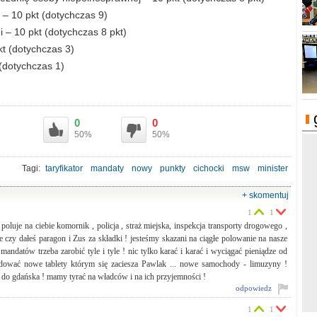
 – 10 pkt (dotychczas 9)
 – 10 pkt (dotychczas 8 pkt)
kt (dotychczas 3)
(dotychczas 1)
0
0
50%
50%
Tagi:
taryfikator
mandaty
nowy
punkty
cichocki
msw
minister
spraw
wwnętrznych
+ skomentuj
1
1
oluje na ciebie komornik , policja , straż miejska, inspekcja transporty drogowego ,
 czy dałeś paragon i Zus za składki ! jesteśmy skazani na ciągłe polowanie na nasze
andatów trzeba zarobić tyle i tyle ! nic tylko karać i karać i wyciągać pieniądze od
undować nowe tablety którym się zaciesza Pawlak ... nowe samochody - limuzyny !
 do gdańska ! mamy tyrać na władców i na ich przyjemności !
odpowiedz
1
1