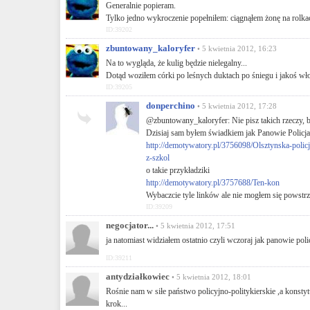
Generalnie popieram.
Tylko jedno wykroczenie popełniłem: ciągnąłem żonę na rolkach
ID:39202
zbuntowany_kaloryfer
• 5 kwietnia 2012, 16:23
Na to wygląda, że kulig będzie nielegalny...
Dotąd woziłem córki po leśnych duktach po śniegu i jakoś wło
ID:39205
donperchino
• 5 kwietnia 2012, 17:28
@zbuntowany_kaloryfer: Nie pisz takich rzeczy, b
Dzisiaj sam byłem świadkiem jak Panowie Policja
http://demotywatory.pl/3756098/Olsztynska-polic
z-szkol
o takie przykładziki
http://demotywatory.pl/3757688/Ten-kon
Wybaczcie tyle linków ale nie mogłem się powstr
ID:39209
negocjator...
• 5 kwietnia 2012, 17:51
ja natomiast widziałem ostatnio czyli wczoraj jak panowie polic
ID:39211
antydziałkowiec
• 5 kwietnia 2012, 18:01
Rośnie nam w siłe państwo policyjno-politykierskie ,a konstyt
krok...