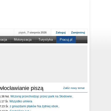
piątek,
7 sierpnia 2026
Zaloguj
Zarejestruj
kacja
Motoryzacja
Turystyka
Pracuj.pl
włocławianie piszą
Załóż nowy temat
Wczoraj przechodząc przez park na Słodowie..
1:38 Nd.
Wszystko umiera
1:17 Śr.
z gniazdami ptaków Na żytniej obok..
7:23 Śr.