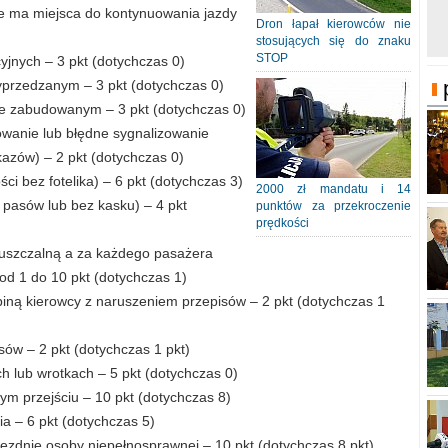
nie ma miejsca do kontynuowania jazdy
Dron łapał kierowców nie
stosujących się do znaku
STOP
cyjnych – 3 pkt (dotychczas 0)
yprzedzanym – 3 pkt (dotychczas 0)
e zabudowanym – 3 pkt (dotychczas 0)
owanie lub błędne sygnalizowanie
azów) – 2 pkt (dotychczas 0)
ci bez fotelika) – 6 pkt (dotychczas 3)
2000 zł mandatu i 14
 pasów lub bez kasku) – 4 pkt
punktów za przekroczenie
prędkości
puszczalną a za każdego pasażera
od 1 do 10 pkt (dotychczas 1)
ą kierowcy z naruszeniem przepisów – 2 pkt (dotychczas 1
ów – 2 pkt (dotychczas 1 pkt)
h lub wrotkach – 5 pkt (dotychczas 0)
m przejściu – 10 pkt (dotychczas 8)
a – 6 pkt (dotychczas 5)
jezdnię osoby niepełnosprawnej – 10 pkt (dotychczas 8 pkt)