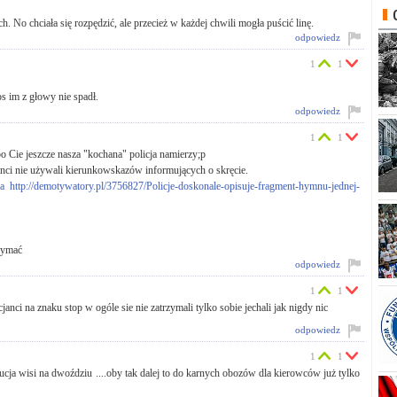
. No chciała się rozpędzić, ale przecież w każdej chwili mogła puścić linę.
odpowiedz
1
1
s im z głowy nie spadł.
odpowiedz
1
1
o Cie jeszcze nasza "kochana" policja namierzy;p
nci nie używali kierunkowskazów informujących o skręcie.
ja
http://demotywatory.pl/3756827/Policje-doskonale-opisuje-fragment-hymnu-jednej-
zymać
odpowiedz
1
1
janci na znaku stop w ogóle sie nie zatrzymali tylko sobie jechali jak nigdy nic
odpowiedz
1
1
ucja wisi na dwoździu ....oby tak dalej to do karnych obozów dla kierowców już tylko