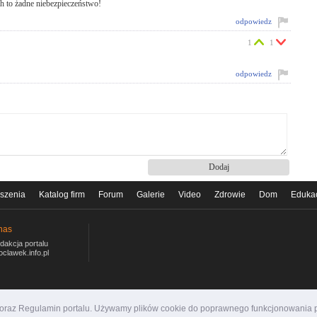
h to żadne niebezpieczeństwo!
odpowiedz
1
1
odpowiedz
szenia
Katalog firm
Forum
Galerie
Video
Zdrowie
Dom
Eduka
nas
dakcja portalu
oclawek.info.pl
i oraz Regulamin portalu. Używamy plików cookie do poprawnego funkcjonowania p
ormacyjny