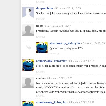
ID:39214
donperchino
• 5 kwietnia 2012, 18:23
Sami jeżdżą jak święte krowy a innych na każdym kroku karzą
ID:39216
noob
• 5 kwietnia 2012, 18:47
przestańmy lać paliwo, płacić mandaty, nie palmy fajek, nie pi
ID:39221
zbuntowany_kaloryfer
• 6 kwietnia 2012, 03
@noob: to co ja będę robił???
ID:39239
zbuntowany_kaloryfer
• 6 kwietnia 2012, 08:05
No i nadal mi się nie podoba fragment nowych przepisów. Jak 
ID:39243
stachu
• 6 kwietnia 2012, 18:02
No i co z tego, ze ci sie nie podoba. A jesli pomimo Twojej 
wtedy WINNYCH wszedzie tylko nie w swojej osobie. Winna dro
ze poprzez takie zachowanie mozna stworzyc zagrozenie i tyle
ID:39257
zbuntowany_kaloryfer
• 6 kwietnia 2012, 21:18