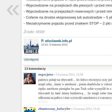
«
- Wyprzedzanie na przejściach dla pieszych i przed nimi
- Wyprzedzanie na przejazdach rowerowych i przed nimi
- Cofanie na drodze ekspresowej lub autostradzie – 5 p
- Niezatrzymanie pojazdu przed znakiem STOP – 2 pkt 
Źródło: MSW
P. wloclawek.info.pl
12:21, 5 kwietnia 2012
Udostępnij
13 komentarzy
negocjator
• 5 kwietnia 2012, 13:38
państwo poluje na obywateli ... bo ledwo otworzysz oczy już p
urząd celny , kanar w autobusie , potem skarbówka w robocie
ciężko zarobione pieniądze bo pan Tusk sobie wymyślił że z m
obywateli by łatać dziurę budżetową ... by mogli sobie f
odliczenia na paliwo i inne wycieczki samolotowe z warszawy
ID:39201
zbuntowany_kaloryfer
• 5 kwietnia 2012, 13:42