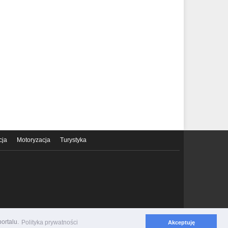
cja
Motoryzacja
Turystyka
ortalu.
Polityka prywatności
Akceptuję
Polityka prywatności
Regulamin serwisu