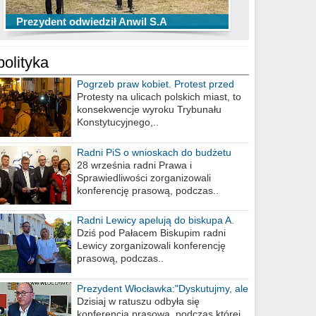
TOP 10 przechwytów Anwilu Włocławek
TOP 5 rzutów Anwilu Włocławek w BCL
Prezydent odwiedził Anwil S.A
w EBL w sezonie 2019/2020
w sezonie 2019/2020
polityka
Pogrzeb praw kobiet. Protest przed
biurem poselskim PiS
Protesty na ulicach polskich miast, to
konsekwencje wyroku Trybunału
Konstytucyjnego,..
Radni PiS o wnioskach do budżetu
miasta na 2021 rok
28 września radni Prawa i
Sprawiedliwości zorganizowali
konferencję prasową, podczas..
Radni Lewicy apelują do biskupa A.
Wiesława Meringa
Dziś pod Pałacem Biskupim radni
Lewicy zorganizowali konferencję
prasową, podczas..
Prezydent Włocławka:"Dyskutujmy, ale
nie obrażajmy się”
Dzisiaj w ratuszu odbyła się
konferencja prasowa, podczas której