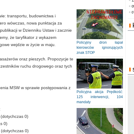
1
0
0
e: transportu, budownictwa i
piero wówczas, nowa punktacja za
ublikacji w Dzienniku Ustaw i zacznie
emy, że taryfikator z wykazem
Policyjny dron łapał
ogowe wejdzie w życie w maju.
kierowców ignorujących
znak STOP
asażerów oraz pieszych. Propozycje te
uczestników ruchu drogowego oraz tych
ądzenia MSW w sprawie postępowania z
Policyjna akcja Prędkość:
125 interwencji, 104
mandaty
:
 (dotychczas 0)
s 0)
 (dotychczas 0)