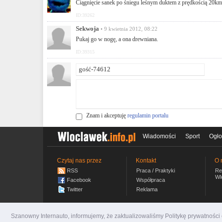
Ciągnięcie sanek po śniegu leśnym duktem z prędkością 20km
ID:39262
Sekwoja
• 9 kwietnia 2012, 08:22
Pukaj go w nogę, a ona drewniana.
ID:39315
Znam i akceptuję
regulamin portalu
Wiadomości
Sport
Ogło
Czytaj nas przez
Kontakt
O 
RSS
Praca / Praktyki
Re
Wl
Facebook
Współpraca
Twitter
Reklama
Szanowny Internauto, informujemy, że zaktualizowaliśmy Politykę prywatnośc
wloclawek.info.pl
© 2007-2026 Włocławski Portal inf