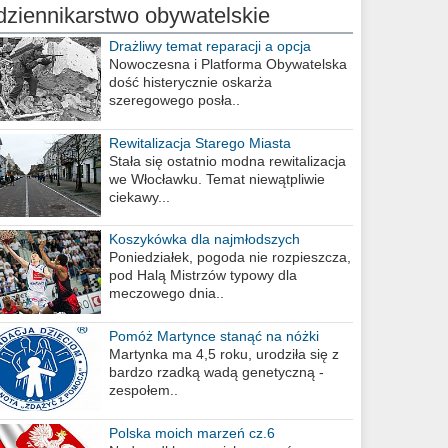
dziennikarstwo obywatelskie
Drażliwy temat reparacji a opcja
berlińska
Nowoczesna i Platforma Obywatelska
dość histerycznie oskarża
szeregowego posła..
Rewitalizacja Starego Miasta
Stała się ostatnio modna rewitalizacja
we Włocławku. Temat niewątpliwie
ciekawy...
Koszykówka dla najmłodszych
Poniedziałek, pogoda nie rozpieszcza,
pod Halą Mistrzów typowy dla
meczowego dnia..
Pomóż Martynce stanąć na nóżki
Martynka ma 4,5 roku, urodziła się z
bardzo rzadką wadą genetyczną -
zespołem..
Polska moich marzeń cz.6