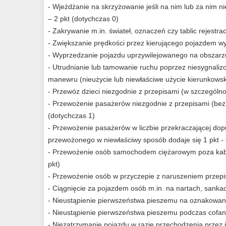
- Wjeżdżanie na skrzyżowanie jeśli na nim lub za nim 
– 2 pkt (dotychczas 0)
- Zakrywanie m.in. świateł, oznaczeń czy tablic rejestra
- Zwiększanie prędkości przez kierującego pojazdem w
- Wyprzedzanie pojazdu uprzywilejowanego na obszarz
- Utrudnianie lub tamowanie ruchu poprzez niesygnaliz
manewru (nieużycie lub niewłaściwe użycie kierunkowsk
- Przewóz dzieci niezgodnie z przepisami (w szczególnoś
- Przewożenie pasażerów niezgodnie z przepisami (bez
(dotychczas 1)
- Przewożenie pasażerów w liczbie przekraczającej do
przewożonego w niewłaściwy sposób dodaje się 1 pkt - 
- Przewożenie osób samochodem ciężarowym poza kabin
pkt)
- Przewożenie osób w przyczepie z naruszeniem przepis
- Ciągnięcie za pojazdem osób m.in. na nartach, sankac
- Nieustąpienie pierwszeństwa pieszemu na oznakowany
- Nieustąpienie pierwszeństwa pieszemu podczas cofani
- Niezatrzymanie pojazdu w razie przechodzenia przez 