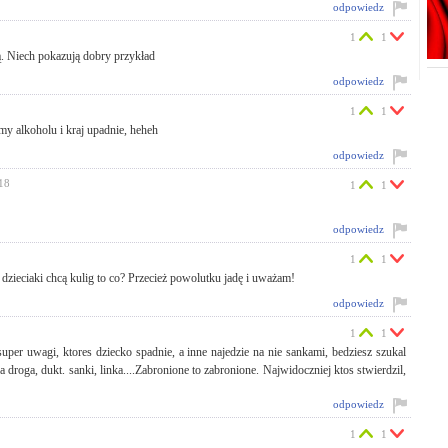
odpowiedz
1
1
. Niech pokazują dobry przykład
odpowiedz
1
1
jmy alkoholu i kraj upadnie, heheh
odpowiedz
:18
1
1
odpowiedz
1
1
dzieciaki chcą kulig to co? Przecież powolutku jadę i uważam!
odpowiedz
1
1
super uwagi, ktores dziecko spadnie, a inne najedzie na nie sankami, bedziesz szukal
ga, dukt. sanki, linka....Zabronione to zabronione. Najwidoczniej ktos stwierdzil,
odpowiedz
1
1