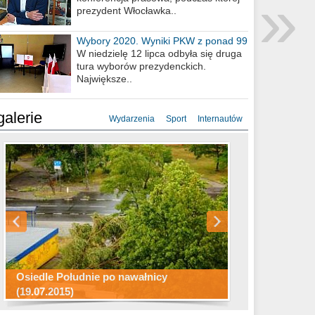
»
prezydent Włocławka..
Wybory 2020. Wyniki PKW z ponad 99
procent obwodów
W niedzielę 12 lipca odbyła się druga
tura wyborów prezydenckich.
Największe..
galerie
Wydarzenia
Sport
Internautów
Konkurs fotograficzny "Co to za
Miasto kładzie się do snu .
miejsca"
Ścieżka rowerowa w naszym mieście
Osiedle Południe po nawałnicy
(19.07.2015)
Wizytówka Włocławka
polowanie wigilijne 2014