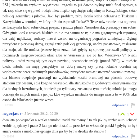
PSL) zależało na szybkim wyjaśnieniu tragedii to już dawno byśmy mieli finał sprawy, a
tak rząd chce się wyprzeć i udaje niewiniątko, spychając całą winę na Kaczyńskiego, sztab
polskiej generalicji i pilotów. Jaki był problem, żeby leciała jedna delegacja z Tuskiem i
Kaczyńskim w terminie, w którym Putin zaprosił Tuska??? Teraz odwracanie kota ogonem,
że Kaczyński lubił sobie dłużej pospać, i jeszcze plujek Niesiołowski, przeczący sam sobie.
Gdy ginie ktoś z naszych bliskich to nie ma szumu w tv, nie ma gigantycznych zapomóg
dla całej najbliższej rodziny, nawet zasiłki na organizację pogrzebu zmniejszyli. Zginął
prezydent z pierwszą damą, zginął sztab polskiej generalicji, osoby państwowe, zasłużone
dla kraju, ale ile można, jeszcze bym zrozumiał, gdyby tą sprawę poruszali politycy w
rodzinnych miejscowościach ofiar albo w Warszawie, ale co taki Włocławek??? Niech
politycy i radni zajmą się tym czym powinni, bezrobocie szaleje (ponad 20%), w mieście
bieda, młodzi nie mają perspektyw na dobrą naukę czy pracę, lokalne uczelnie są
wyśmiewane przez rodzimych pracodawców, prezydent zamiast stwarzać warunki rozwoju
dla biznesu rozpisuje przetargi na wykładanie kostki brukowej na placach, budowę
stadionu czy basenu, i dla kogo to wszystko, dla staruszków z głodowymi emeryturami czy
dla biednych bezrobotnych, bo niedługo tylko tacy zostaną w tym mieście, młodzi jak mogą
uciekają do innych miast, a jak już ktoś wyjedzie na studia do innego miasta to w 90% taka
osoba do Włocławka już nie wraca.
odpowiedz
ID:39188
negocjator
• 5 kwietnia 2012, 09:39
1
1
dwa lata po wypadku a wraku samolotu nadal nie mamy ! to tak jak by rozbić auto i chcieć
zrobić oględziny i przez 2 lata go nie dostać ... przecież to własność polski ! gdyby to był
amerykański samolot następnego dnia już by był w drodze do stanów !
odpowiedz
ID:39191