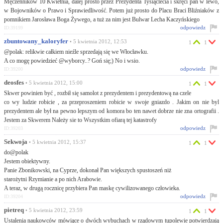
Męczenników 10 Kwietnia, dalej prosto przez Prezydenta Tysiąclecia i skręci pan w lewo,
w Bojowników o Prawo i Sprawiedliwość. Potem już prosto do Placu Braci Bliźniaków z
pomnikiem Jarosława Boga Żywego, a tuż za nim jest Bulwar Lecha Kaczyńskiego
odpowiedz
ID:39199
zbuntowany_kaloryfer
• 5 kwietnia 2012, 12:53
1
1
@polak: relikwie całkiem nieźle sprzedają się we Włocławku.
A co mogę powiedzieć @wyborcy..? Goń się;) No i wsio.
odpowiedz
ID:39200
deosfes
• 5 kwietnia 2012, 15:00
1
1
Skwer powinien być , rozbił się samolot z prezydentem i prezydentową na czele
co wy ludzie robicie , za przeproszeniem robicie w swoje gniazdo . Jakim on nie byl
prezydentem ale był na pewno lepszym od komora bo ten nawet dobrze nie zna ortografii .
Jestem za Skwerem Należy sie to Wszystkim ofiarą tej katastrofy
odpowiedz
ID:39203
Sekwoja
• 5 kwietnia 2012, 15:37
1
1
do@polak
Jestem obiektywny.
Panie Zbonikowski, na Cyprze, dokonał Pan większych spustoszeń niż
starożytni Rzymianie a po nich Arabowie.
A teraz, w drugą rocznicę przybiera Pan maskę cywilizowanego człowieka.
odpowiedz
ID:39204
pietreq
• 5 kwietnia 2012, 23:59
1
1
Ustalenia naukowców mówiące o dwóch wybuchach w rządowym tupolewie potwierdzają