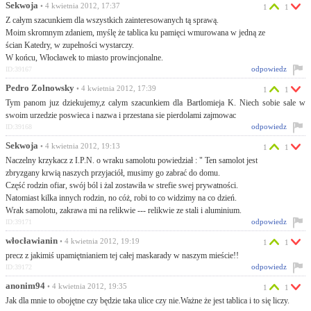
Sekwoja
• 4 kwietnia 2012, 17:37
1
1
Z całym szacunkiem dla wszystkich zainteresowanych tą sprawą.
Moim skromnym zdaniem, myślę że tablica ku pamięci wmurowana w jedną ze
ścian Katedry, w zupełności wystarczy.
W końcu, Włocławek to miasto prowincjonalne.
odpowiedz
ID:39167
Pedro Zolnowsky
• 4 kwietnia 2012, 17:39
1
1
Tym panom juz dziekujemy,z calym szacunkiem dla Bartlomieja K. Niech sobie sale w
swoim urzedzie poswieca i nazwa i przestana sie pierdolami zajmowac
odpowiedz
ID:39168
Sekwoja
• 4 kwietnia 2012, 19:13
1
1
Naczelny krzykacz z I.P.N. o wraku samolotu powiedział : " Ten samolot jest
zbryzgany krwią naszych przyjaciół, musimy go zabrać do domu.
Część rodzin ofiar, swój ból i żal zostawiła w strefie swej prywatności.
Natomiast kilka innych rodzin, no cóż, robi to co widzimy na co dzień.
Wrak samolotu, zakrawa mi na relikwie --- relikwie ze stali i aluminium.
odpowiedz
ID:39171
włocławianin
• 4 kwietnia 2012, 19:19
1
1
precz z jakimiś upamiętnianiem tej całej maskarady w naszym mieście!!
odpowiedz
ID:39172
anonim94
• 4 kwietnia 2012, 19:35
1
1
Jak dla mnie to obojętne czy będzie taka ulice czy nie.Ważne że jest tablica i to się liczy.