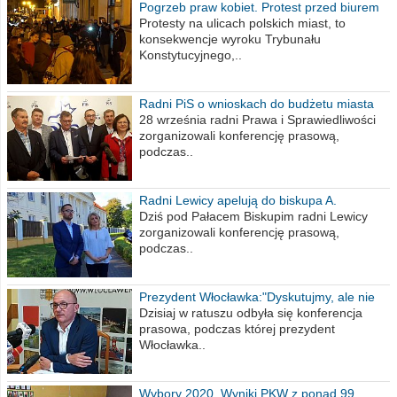
Pogrzeb praw kobiet. Protest przed biurem
poselskim PiS
Protesty na ulicach polskich miast, to
konsekwencje wyroku Trybunału
Konstytucyjnego,..
Radni PiS o wnioskach do budżetu miasta
na 2021 rok
28 września radni Prawa i Sprawiedliwości
zorganizowali konferencję prasową,
podczas..
Radni Lewicy apelują do biskupa A.
Wiesława Meringa
Dziś pod Pałacem Biskupim radni Lewicy
zorganizowali konferencję prasową,
podczas..
Prezydent Włocławka:"Dyskutujmy, ale nie
obrażajmy się”
Dzisiaj w ratuszu odbyła się konferencja
prasowa, podczas której prezydent
Włocławka..
Wybory 2020. Wyniki PKW z ponad 99