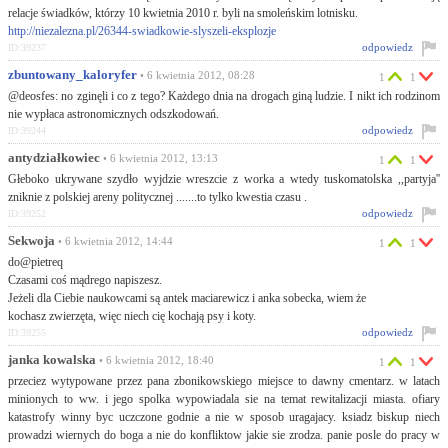
relacje świadków, którzy 10 kwietnia 2010 r. byli na smoleńskim lotnisku.
http://niezalezna.pl/26344-swiadkowie-slyszeli-eksplozje
odpowiedz
ID:39237
zbuntowany_kaloryfer
• 6 kwietnia 2012, 08:28
1
1
@deosfes: no zginęli i co z tego? Każdego dnia na drogach giną ludzie. I nikt ich rodzinom
nie wypłaca astronomicznych odszkodowań.
odpowiedz
ID:39244
antydziałkowiec
• 6 kwietnia 2012, 13:13
1
1
Głeboko ukrywane szydło wyjdzie wreszcie z worka a wtedy tuskomatolska ,,partyja''
zniknie z polskiej areny politycznej .......to tylko kwestia czasu .
odpowiedz
ID:39252
Sekwoja
• 6 kwietnia 2012, 14:44
1
1
do@pietreq
Czasami coś mądrego napiszesz.
Jeżeli dla Ciebie naukowcami są antek maciarewicz i anka sobecka, wiem że
kochasz zwierzęta, więc niech cię kochają psy i koty.
odpowiedz
ID:39255
janka kowalska
• 6 kwietnia 2012, 18:40
1
1
przeciez wytypowane przez pana zbonikowskiego miejsce to dawny cmentarz. w latach
minionych to ww. i jego spolka wypowiadala sie na temat rewitalizacji miasta. ofiary
katastrofy winny byc uczczone godnie a nie w sposob uragajacy. ksiadz biskup niech
prowadzi wiernych do boga a nie do konfliktow jakie sie zrodza. panie posle do pracy w