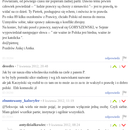
Powtarzam, od pewnego czasu nie popieram żadnej partii. Dawno temu pewien
człowiek powiedział -- " ludzie prawicy są chorzy z nienawiści "-- jest to prawdą, to
widać na co dzień. Ty Pietrek, posługujesz się echem, i mówisz że to prawda.
Po roku 89 kilku oszołomów z Prawicy, chciało Polski od morza do morza.
Uzmysłów sobie, takie sprawy zakrawają o konflikt zbrojny.
Na koniec, był taki poseł z prawicy, nazywał się GORYSZEWSKI, w Sejmie
wypowiedział następujące słowa -- " nie ważne że Polska jest biedna, ważne że
jest katolicka ".
do@pietreq
Pozdrów Ankę i Antka.
odpowiedz
ID:39284
deosfes
• 7 kwietnia 2012, 20:48
1
1
Jak by sie nasza elita włocławska rozbiła na czele z panem P.
to by były pomniki ulice stadiony i wg ich nazwiskami nazwane
ale jak Kaczyński się rozbił to co tam on to może za co za to że walczył o prawdę i o dobro
polski . Ehh komuszki ;d
odpowiedz
ID:39290
zbuntowany_kaloryfer
• 8 kwietnia 2012, 11:19
1
1
@Sekwoja: tak wielu nie może pojąć, że popieram wyłącznie jedną osobę. Czyli siebie.
Mam gdzieś wszelkie partie, instytucje i ogólnie wszystkich.
odpowiedz
ID:39301
antydziałkowiec
• 9 kwietnia 2012, 08:24
1
1