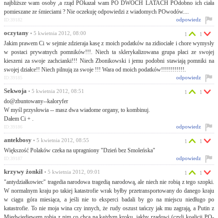
najbliższe wam osoby ,a rząd POkazał wam PO DWÓCH LATACH POdobno ich ciała
pomieszane ze śmieciami ? Nie oczekuję odpowiedzi z wiadomych POwodów....
odpowiedz
ID:39182
oczytany
• 5 kwietnia 2012, 08:00
1
1
Jakim prawem Ci w sejmie zdzieraja kasę z moich podatków na zidiociałe i chore wymysły
w postaci prywatnych pomników!!!. Niech ta sklerykalizowana grupa płaci ze swojej
kieszeni za swoje zachcianki!!! Niech Zbonikowski i jemu podobni stawiają pomniki na
swojej działce!! Niech pilnują za swoje !!! Wara od moich podatków!!!!!!!!!!!!.
odpowiedz
ID:39185
Sekwoja
• 5 kwietnia 2012, 08:51
1
1
do@zbuntowany--kaloryfer
W myśl przysłowia -- masz dwa wiadome organy, to kombinuj.
Dałem Ci + .
odpowiedz
ID:39186
antekbosy
• 5 kwietnia 2012, 08:55
1
1
Większość Polaków czeka na upragniony "Dzień bez Smoleńska"
odpowiedz
ID:39187
krzywy żonkil
• 5 kwietnia 2012, 09:01
1
1
"antydziałkowiec" tragedia narodowa tragedią narodową, ale niech nie robią z tego szopki.
W normalnym kraju po takiej katastrofie wrak byłby przetransportowany do danego kraju
w ciągu góra miesiąca, a jeśli nie to eksperci badali by go na miejscu niedługo po
katastrofie. To nie moja wina czy innych, że rudy oszust tańczy jak mu zagrają, a Putin z
Miedwiediewem robią z nim co chcą na każdym kroku, jakby rządowi (czyli koalicji PO-