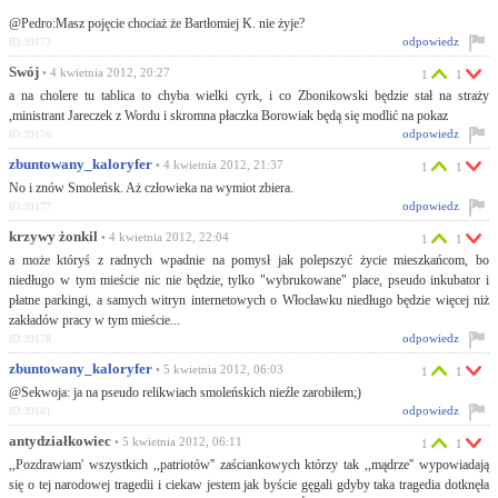
@Pedro:Masz pojęcie chociaż że Bartłomiej K. nie żyje?
odpowiedz
ID:39173
Swój
• 4 kwietnia 2012, 20:27
1
1
a na cholere tu tablica to chyba wielki cyrk, i co Zbonikowski będzie stał na straży
,ministrant Jareczek z Wordu i skromna płaczka Borowiak będą się modlić na pokaz
odpowiedz
ID:39176
zbuntowany_kaloryfer
• 4 kwietnia 2012, 21:37
1
1
No i znów Smoleńsk. Aż człowieka na wymiot zbiera.
odpowiedz
ID:39177
krzywy żonkil
• 4 kwietnia 2012, 22:04
1
1
a może któryś z radnych wpadnie na pomysł jak polepszyć życie mieszkańcom, bo
niedługo w tym mieście nic nie będzie, tylko "wybrukowane" place, pseudo inkubator i
płatne parkingi, a samych witryn internetowych o Włocławku niedługo będzie więcej niż
zakładów pracy w tym mieście...
odpowiedz
ID:39178
zbuntowany_kaloryfer
• 5 kwietnia 2012, 06:03
1
1
@Sekwoja: ja na pseudo relikwiach smoleńskich nieźle zarobiłem;)
odpowiedz
ID:39181
antydziałkowiec
• 5 kwietnia 2012, 06:11
1
1
,,Pozdrawiam' wszystkich ,,patriotów'' zaściankowych którzy tak ,,mądrze'' wypowiadają
się o tej narodowej tragedii i ciekaw jestem jak byście gęgali gdyby taka tragedia dotknęła