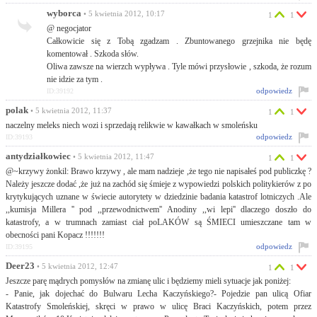
wyborca
• 5 kwietnia 2012, 10:17
1
1
@ negocjator
Całkowicie się z Tobą zgadzam . Zbuntowanego grzejnika nie będę
komentował . Szkoda słów.
Oliwa zawsze na wierzch wypływa . Tyle mówi przysłowie , szkoda, że rozum
nie idzie za tym .
odpowiedz
ID:39192
polak
• 5 kwietnia 2012, 11:37
1
1
naczelny meleks niech wozi i sprzedają relikwie w kawałkach w smoleńsku
odpowiedz
ID:39193
antydziałkowiec
• 5 kwietnia 2012, 11:47
1
1
@~krzywy żonkil: Brawo krzywy , ale mam nadzieje ,że tego nie napisałeś pod publiczkę ?
Należy jeszcze dodać ,że już na zachód się śmieje z wypowiedzi polskich politykierów z po
krytykujących uznane w świecie autorytety w dziedzinie badania katastrof lotniczych .Ale
,,kumisja Millera '' pod ,,przewodnictwem'' Anodiny ,,wi lepi'' dlaczego doszło do
katastrofy, a w trumnach zamiast ciał poLAKÓW są ŚMIECI umieszczane tam w
obecności pani Kopacz !!!!!!!
odpowiedz
ID:39195
Deer23
• 5 kwietnia 2012, 12:47
1
1
Jeszcze parę mądrych pomysłów na zmianę ulic i będziemy mieli sytuacje jak poniżej:
- Panie, jak dojechać do Bulwaru Lecha Kaczyńskiego?- Pojedzie pan ulicą Ofiar
Katastrofy Smoleńskiej, skręci w prawo w ulicę Braci Kaczyńskich, potem przez