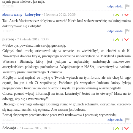
sejmie pana wielkosc juz mija.
odpowiedz
ID:39258
zbuntowany_kaloryfer
• 6 kwietnia 2012, 20:39
1
1
Tak! Antek Maciarewicz z obłędem w oczach! Niech ktoś wskaże uczelnię, na której można
doktoryzować się z obłędu!
odpowiedz
ID:39261
pietreq
• 7 kwietnia 2012, 13:47
1
1
@Sekwoja, powalasz mnie swoją ignorancją.
Gdybyś choć trochę orientował się w temacie, to wiedziałbyś, że chodzi o dr K.
Nowaczyka doktora fizyki, pracującego obecnie na uniwersytecie w Maryland i profesora
Wiesława Biniendę, który jest jednym z najbardziej zasłużonych naukowców
amerykańskich polskiego pochodzenia. Współpracuje z NASA, uczestniczył w badaniu
katastrofy promu kosmicznego "Columbia".
Mógłbym tutaj napisać co myślę o Twoich wpisach na tym forum, ale nie chcę Ci tego
czynić, bo już i tak Ci współczuję. Podobnie jak wszystkim ludziom, którzy łykają
propagandowe treści jak świeże bułeczki i myślą, że potem wyrażają własne poglądy.
Chcesz poznać więcej informacji na temat katastrofy? Jesteś na to otwarty? Masz na to
odwagę, aby się z tym zmierzyć?
Dlaczego to wymaga odwagi? Bo mogą runąć w gruzach schematy, których tak kurczowo
się trzymasz i na nich się opierasz. A to czasem jest bolesne.
Poznaj ekspertyzy przedstawione przez tych naukowców i potem się wypowiadaj.
odpowiedz
ID:39273
Sekwoja
• 7 kwietnia 2012, 18:50
1
1