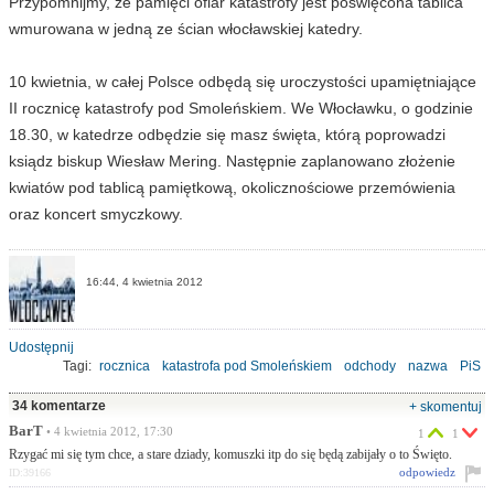
Przypomnijmy, że pamięci ofiar katastrofy jest poświęcona tablica
wmurowana w jedną ze ścian włocławskiej katedry.
10 kwietnia, w całej Polsce odbędą się uroczystości upamiętniające
II rocznicę katastrofy pod Smoleńskiem. We Włocławku, o godzinie
18.30, w katedrze odbędzie się masz święta, którą poprowadzi
ksiądz biskup Wiesław Mering. Następnie zaplanowano złożenie
kwiatów pod tablicą pamiętkową, okolicznościowe przemówienia
oraz koncert smyczkowy.
16:44, 4 kwietnia 2012
Udostępnij
Tagi:
rocznica
katastrofa pod Smoleńskiem
odchody
nazwa
PiS
34 komentarze
+ skomentuj
BarT
• 4 kwietnia 2012, 17:30
1
1
Rzygać mi się tym chce, a stare dziady, komuszki itp do się będą zabijały o to Święto.
odpowiedz
ID:39166