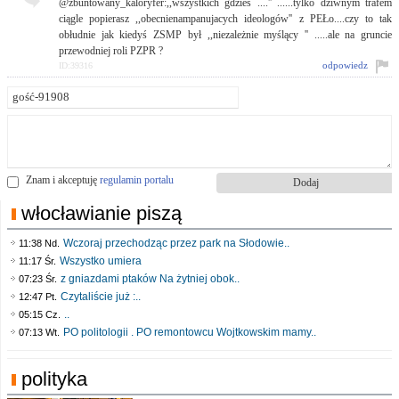
@zbuntowany_kaloryfer:,,wszystkich gdzieś ....'' ......tylko dziwnym trafem
ciągle popierasz ,,obecnienampanujacych ideologów'' z PEŁo....czy to tak
obłudnie jak kiedyś ZSMP był ,,niezależnie myślący '' .....ale na gruncie
przewodniej roli PZPR ?
odpowiedz
ID:39316
Znam i akceptuję
regulamin portalu
włocławianie piszą
Wczoraj przechodząc przez park na Słodowie..
11:38 Nd.
Wszystko umiera
11:17 Śr.
z gniazdami ptaków Na żytniej obok..
07:23 Śr.
Czytaliście już :..
12:47 Pt.
..
05:15 Cz.
PO politologii . PO remontowcu Wojtkowskim mamy..
07:13 Wt.
polityka