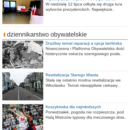
procent obwodów
W niedzielę 12 lipca odbyła się druga tura
wyborów prezydenckich. Największe..
dziennikarstwo obywatelskie
Drażliwy temat reparacji a opcja berlińska
Nowoczesna i Platforma Obywatelska dość
histerycznie oskarża szeregowego posła..
Rewitalizacja Starego Miasta
Stała się ostatnio modna rewitalizacja we
Włocławku. Temat niewątpliwie ciekawy...
Koszykówka dla najmłodszych
Poniedziałek, pogoda nie rozpieszcza, pod
Halą Mistrzów typowy dla meczowego dnia..