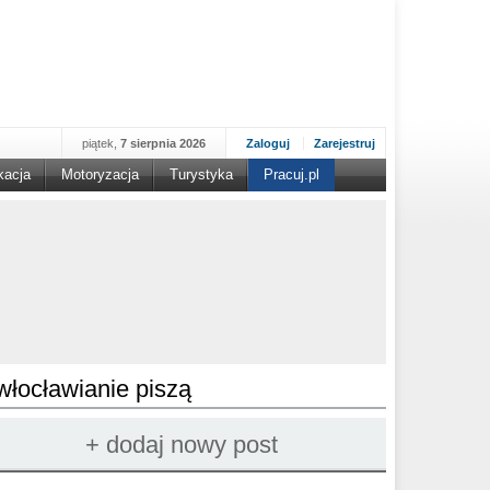
piątek,
7 sierpnia 2026
Zaloguj
Zarejestruj
kacja
Motoryzacja
Turystyka
Pracuj.pl
włocławianie piszą