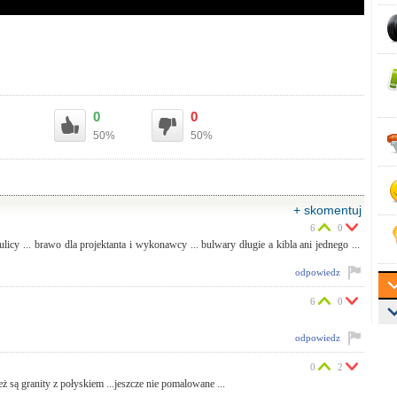
0
0
50%
50%
+ skomentuj
6
0
licy ... brawo dla projektanta i wykonawcy ... bulwary długie a kibla ani jednego ...
odpowiedz
6
0
odpowiedz
0
2
 są granity z połyskiem ...jeszcze nie pomalowane ...