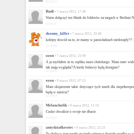
ID:39570
Rudi
• 7 marca 2012, 17:46
Warto dołączyć ten filmik do folderów na targach w Berlinie.
ID:39587
dzonny_killer
• 7 marca 2012, 20:48
kolejny dowód na to, że mamy w parawładzach niedorajdy!!! 
ID:39600
ozon
• 7 marca 2012, 22:09
A ja myślałem że to replika muru chińskiego. Mam stare wid
tak mają wyglądać?A kiedy bulawry będą dostępne?
ID:39606
ozon
• 8 marca 2012, 07:55
Mam skojarzenie takie dotyczące tych tuneli dla niepełnosp
będą w mieście?
ID:39618
Melancholik
• 8 marca 2012, 11:53
Cudze chwalicie o swoje nie dbacie.
ID:39637
antydziałkowiec
• 8 marca 2012, 22:25
To chyba w tym tunelu gwiazda sejmowa doznała upadku w wy