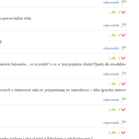
odpowiedz
1
0
Na pewno będzie efekt.
odpowiedz
1
0
:p
odpowiedz
2
0
okówki bulwarów... co tu zrobili? o co w tym projekcie chodzi?Zjazdy dla inwalidów
odpowiedz
1
1
rawnych a mianowicie takie,że przypominają tor saneczkowy i chba igrzyska zimowe
odpowiedz
0
0
odpowiedz
0
1
niku poślizgu i chce skarżyć p.Pałuckiego o odszkodowanie ?