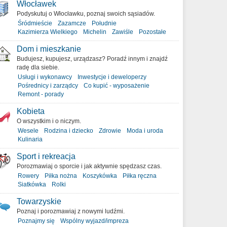
Włocławek
Podyskutuj o Włocławku, poznaj swoich sąsiadów.
Śródmieście
Zazamcze
Południe
Kazimierza Wielkiego
Michelin
Zawiśle
Pozostałe
Dom i mieszkanie
Budujesz, kupujesz, urządzasz? Poradź innym i znajdź
radę dla siebie.
Usługi i wykonawcy
Inwestycje i deweloperzy
Pośrednicy i zarządcy
Co kupić - wyposażenie
Remont - porady
Kobieta
O wszystkim i o niczym.
Wesele
Rodzina i dziecko
Zdrowie
Moda i uroda
Kulinaria
Sport i rekreacja
Porozmawiaj o sporcie i jak aktywnie spędzasz czas.
Rowery
Piłka nożna
Koszykówka
Piłka ręczna
Siatkówka
Rolki
Towarzyskie
Poznaj i porozmawiaj z nowymi ludźmi.
Poznajmy się
Wspólny wyjazd/impreza