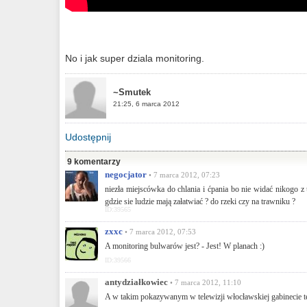
No i jak super dziala monitoring.
~Smutek
21:25, 6 marca 2012
Udostępnij
9 komentarzy
negocjator
• 7 marca 2012, 07:23
niezła miejscówka do chlania i ćpania bo nie widać nikogo z u
gdzie sie ludzie mają załatwiać ? do rzeki czy na trawniku ?
ID:39565
zxxc
• 7 marca 2012, 07:53
A monitoring bulwarów jest? - Jest! W planach :)
ID:39566
antydziałkowiec
• 7 marca 2012, 11:10
A w takim pokazywanym w telewizji włocławskiej gabinecie też