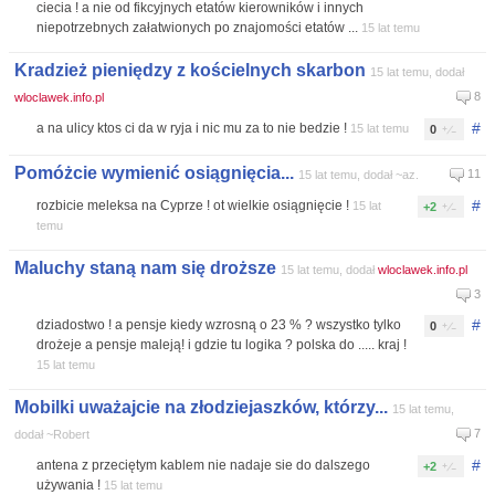
ciecia ! a nie od fikcyjnych etatów kierowników i innych
niepotrzebnych załatwionych po znajomości etatów ...
15 lat temu
Kradzież pieniędzy z kościelnych skarbon
15 lat temu, dodał
8
wloclawek.info.pl
#
a na ulicy ktos ci da w ryja i nic mu za to nie bedzie !
15 lat temu
0
Pomóżcie wymienić osiągnięcia...
11
15 lat temu, dodał ~az.
#
rozbicie meleksa na Cyprze ! ot wielkie osiągnięcie !
15 lat
+2
temu
Maluchy staną nam się droższe
15 lat temu, dodał
wloclawek.info.pl
3
#
dziadostwo ! a pensje kiedy wzrosną o 23 % ? wszystko tylko
0
drożeje a pensje maleją! i gdzie tu logika ? polska do ..... kraj !
15 lat temu
Mobilki uważajcie na złodziejaszków, którzy...
15 lat temu,
7
dodał ~Robert
#
antena z przeciętym kablem nie nadaje sie do dalszego
+2
używania !
15 lat temu