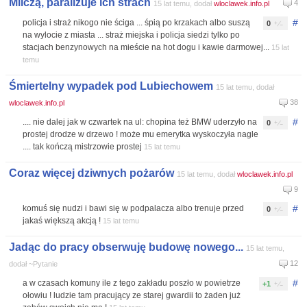
Milczą, paraliżuje ich strach
4
15 lat temu, dodał
wloclawek.info.pl
#
policja i straż nikogo nie ściga ... śpią po krzakach albo suszą
0
na wylocie z miasta ... straż miejska i policja siedzi tylko po
stacjach benzynowych na mieście na hot dogu i kawie darmowej...
15 lat
temu
Śmiertelny wypadek pod Lubiechowem
15 lat temu, dodał
38
wloclawek.info.pl
#
.... nie dalej jak w czwartek na ul: chopina też BMW uderzyło na
0
prostej drodze w drzewo ! może mu emerytka wyskoczyła nagle
.... tak kończą mistrzowie prostej
15 lat temu
Coraz więcej dziwnych pożarów
15 lat temu, dodał
wloclawek.info.pl
9
#
komuś się nudzi i bawi się w podpalacza albo trenuje przed
0
jakaś większą akcją !
15 lat temu
Jadąc do pracy obserwuję budowę nowego...
15 lat temu,
12
dodał ~Pytanie
#
a w czasach komuny ile z tego zakładu poszło w powietrze
+1
ołowiu ! ludzie tam pracujący ze starej gwardii to żaden już