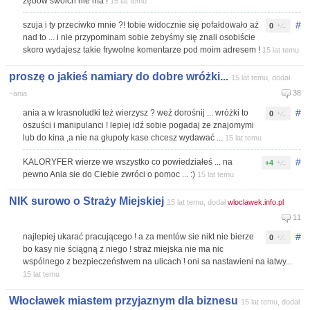
zębów swoich nie ma !
15 lat temu
#
szuja i ty przeciwko mnie ?! tobie widocznie się pofałdowało aż
0
nad to ... i nie przypominam sobie żebyśmy się znali osobiście
skoro wydajesz takie frywolne komentarze pod moim adresem !
15 lat temu
proszę o jakieś namiary do dobre wróżki...
15 lat temu, dodał
38
~ania
#
ania a w krasnoludki też wierzysz ? weź dorośnij ... wróżki to
0
oszuści i manipulanci ! lepiej idź sobie pogadaj ze znajomymi
lub do kina ,a nie na głupoty kase chcesz wydawać ...
15 lat temu
#
KALORYFER wierze we wszystko co powiedziałeś ... na
+4
pewno Ania sie do Ciebie zwróci o pomoc ... :)
15 lat temu
NIK surowo o Straży Miejskiej
15 lat temu, dodał
wloclawek.info.pl
11
#
najlepiej ukarać pracującego ! a za mentów sie nikt nie bierze
0
bo kasy nie ściągną z niego ! straż miejska nie ma nic
wspólnego z bezpieczeństwem na ulicach ! oni sa nastawieni na łatwy...
15 lat temu
Włocławek miastem przyjaznym dla biznesu
15 lat temu, dodał