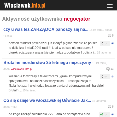
Aktywność użytkownika
negocjator
czy u was też ZARZĄDCA panoszy się na...
15 lat temu, dodał
5
~zosia
#
pewien minister powiedział juz kiedyś piękne zdanie że polska
0
to dziki kraj i miał100% racji !!! tutaj w polsce nie ma prawa !
biurokracja zrzera wszystkie pieniądze z podatków ! policja i...
15 lat temu
Brutalne morderstwo 35-letniego mężczyzny
15 lat temu,
13
dodał
wloclawek.info.pl
#
wiezienia to wczasy z telewizorami , grami komputerowymi ,
0
sprzętem dvd , na koszt nas wszystkich .... resocjalizacja to
fikcja ! skazani wychodzą jeszcze bardziej zdeprawowani i bardziej
brutalni...
15 lat temu
Co się dzieje we włocławskiej Oświacie Jak...
15 lat temu,
5
dodał ~666
#
od kogo zacząć zwolnienia ??? ...ano od sprzątaczki albo
+4