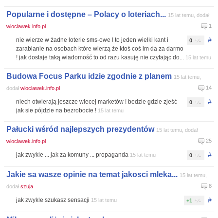
Popularne i dostępne – Polacy o loteriach...
15 lat temu, dodał
1
wloclawek.info.pl
#
nie wierze w żadne loterie sms-owe ! to jeden wielki kant i
0
zarabianie na osobach które wierzą że ktoś coś im da za darmo
! jak dostaje taką wiadomość to od razu kasuję nie czytając do...
15 lat temu
Budowa Focus Parku idzie zgodnie z planem
15 lat temu,
14
dodał
wloclawek.info.pl
#
niech otwierają jeszcze wiecej marketów ! bedzie gdzie zjeść
0
jak sie pójdzie na bezrobocie !
15 lat temu
Pałucki wśród najlepszych prezydentów
15 lat temu, dodał
25
wloclawek.info.pl
#
jak zwykle ... jak za komuny ... propaganda
15 lat temu
0
Jakie sa wasze opinie na temat jakosci mleka...
15 lat temu,
8
dodał
szuja
#
jak zwykle szukasz sensacji
15 lat temu
+1