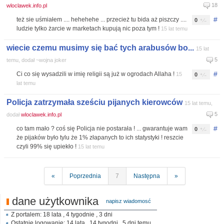
18
wloclawek.info.pl
#
też sie uśmiałem .... hehehehe ... przecież tu bida aż piszczy ....
0
ludzie tylko żarcie w marketach kupują nic poza tym !
15 lat temu
wiecie czemu musimy się bać tych arabusów bo...
15 lat
5
temu, dodał ~wojna joker
#
Ci co się wysadzili w imię religii są już w ogrodach Allaha !
15
0
lat temu
Policja zatrzymała sześciu pijanych kierowców
15 lat temu,
5
dodał
wloclawek.info.pl
#
co tam mało ? coś się Policja nie postarała ! ... gwarantuje wam
0
że pijaków było tylu że 1% złapanych to ich statystyki ! reszcie
czyli 99% się upiekło !
15 lat temu
«
Poprzednia
7
Następna
»
dane użytkownika
napisz wiadomosć
Z portalem: 18 lata , 4 tygodnie , 3 dni
Ostatnie logowanie: 14 lata , 14 tygodni , 5 dni temu.